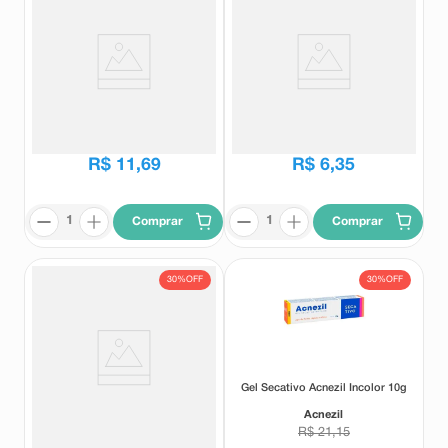
Gel Tratamento Antiacne Acnezil
Sabonete Em Barra Acnezil Pele
20g
Acneica Limpeza Profunda 70g
Acnezil
Acnezil
R$
16
,
69
R$
9
,
05
R$
11
,
69
R$
6
,
35
Comprar
Comprar
30%
OFF
30%
OFF
Sabonete Líquido Facial Acnezil
Gel Secativo Acnezil Incolor 10g
Limpeza Profunda 200ml
Acnezil
Acnezil
R$
24
,
75
R$
21
,
15