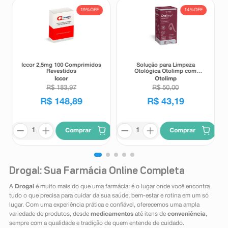
19%
OFF
14%
OFF
Iccor 2,5mg 100 Comprimidos
Solução para Limpeza
Revestidos
Otológica Otolimp com
Gotejador 2ml
Iccor
Otolimp
R$
183
,
97
R$
50
,
00
R$
148
,
89
R$
43
,
19
Comprar
Comprar
Drogal: Sua Farmácia Online Completa
A
Drogal
é muito mais do que uma farmácia: é o lugar onde você encontra
tudo o que precisa para cuidar da sua saúde, bem-estar e rotina em um só
lugar. Com uma experiência prática e confiável, oferecemos uma ampla
variedade de produtos, desde
medicamentos
até itens de
conveniência
,
sempre com a qualidade e tradição de quem entende de cuidado.