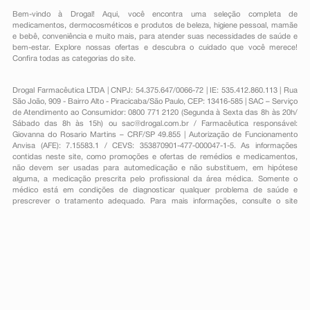
Bem-vindo à Drogal! Aqui, você encontra uma seleção completa de
medicamentos
,
dermocosméticos e produtos de beleza
,
higiene pessoal
,
mamãe
e bebê
,
conveniência
e muito mais, para atender suas necessidades de saúde e
bem-estar. Explore nossas ofertas e descubra o cuidado que você merece!
Confira todas as categorias do site.
Drogal Farmacêutica LTDA | CNPJ: 54.375.647/0066-72 | IE: 535.412.860.113 | Rua
São João, 909 - Bairro Alto - Piracicaba/São Paulo, CEP: 13416-585 | SAC – Serviço
de Atendimento ao Consumidor: 0800 771 2120 (Segunda à Sexta das 8h às 20h/
Sábado das 8h às 15h) ou
sac@drogal.com.br
/ Farmacêutica responsável:
Giovanna do Rosario Martins – CRF/SP 49.855 | Autorização de Funcionamento
Anvisa (AFE): 7.15583.1 / CEVS: 353870901-477-000047-1-5. As informações
contidas neste site, como promoções e ofertas de remédios e medicamentos,
não devem ser usadas para automedicação e não substituem, em hipótese
alguma, a medicação prescrita pelo profissional da área médica. Somente o
médico está em condições de diagnosticar qualquer problema de saúde e
prescrever o tratamento adequado. Para mais informações, consulte o site
Anvisa. As fotos contidas em nosso site são meramente ilustrativas. Promoções e
preços são válidos apenas para compras on-line, caso haja disponibilidade e
estão sujeitos a alterações no decorrer do dia. Todos os direitos reservados.
Powered by