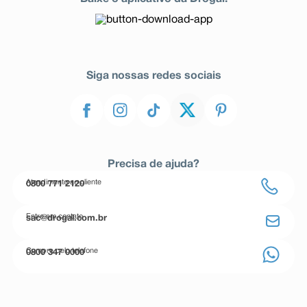
Siga nossas redes sociais
Precisa de ajuda?
Atendimento ao cliente
0800 771 2120
Entre em contato
sac@drogal.com.br
Compre pelo telefone
0800 347 0000