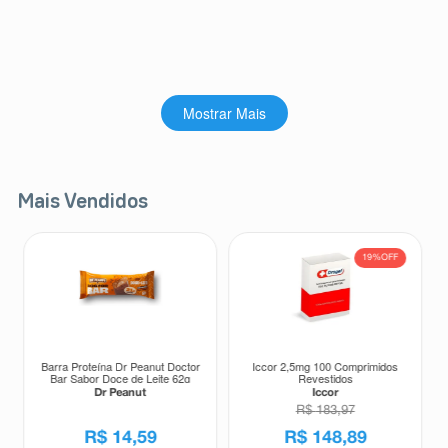
Mostrar Mais
Mais Vendidos
19%
OFF
Barra Proteína Dr Peanut Doctor
Iccor 2,5mg 100 Comprimidos
Bar Sabor Doce de Leite 62g
Revestidos
Dr Peanut
Iccor
R$
183
,
97
R$
14
,
59
R$
148
,
89