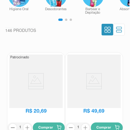
146
PRODUTOS
Patrocinado
Patrocinado
Creme para Pentear Pantene
Tônico Capilar Pantene
Biotinamina B3 240g
Biotinamina B3 Antiqueda+ 52ml
Pantene
Pantene
R$
20
,
69
R$
49
,
69
Comprar
Comprar