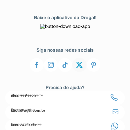
Baixe o aplicativo da Drogal!
Siga nossas redes sociais
Precisa de ajuda?
Atendimento ao cliente
0800 771 2120
Entre em contato
sac@drogal.com.br
Compre pelo telefone
0800 347 0000