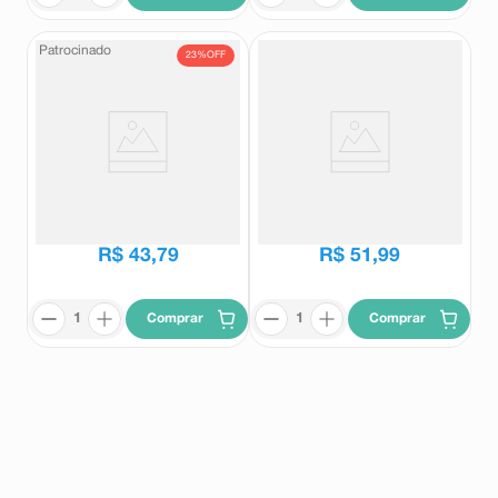
Patrocinado
23%
OFF
Condicionador Pantene Pro-V
Sérum Leave-in Pantene Força e
Queratina 510ml
Nutrição Pro-V 95ml
Pantene
Pantene
R$
56
,
95
R$
43
,
79
R$
51
,
99
Comprar
Comprar