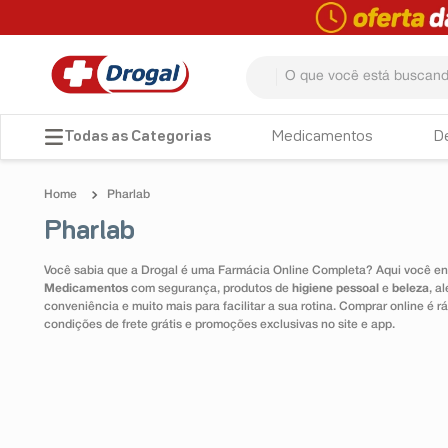
O que você está buscando? 
TERMOS MAIS BUSCADOS
Medicamentos
D
1
º
fralda
Pharlab
2
º
dipirona
Pharlab
3
º
lenço umedecido
Você sabia que a Drogal é uma Farmácia Online Completa? Aqui você enc
4
º
tadalafila
Medicamentos
com segurança, produtos de
higiene pessoal
e
beleza
, a
conveniência e muito mais para facilitar a sua rotina. Comprar online é
5
º
minoxidil
condições de frete grátis e promoções exclusivas no site e app.
6
º
desodorante
7
º
esmalte
8
º
teste gravidez