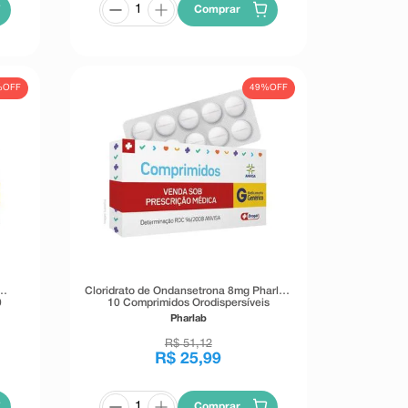
Comprar
%
OFF
49%
OFF
Cloridrato de Ondansetrona 8mg Pharlab
0
10 Comprimidos Orodispersíveis
ação
Pharlab
R$
51
,
12
R$
25
,
99
Comprar