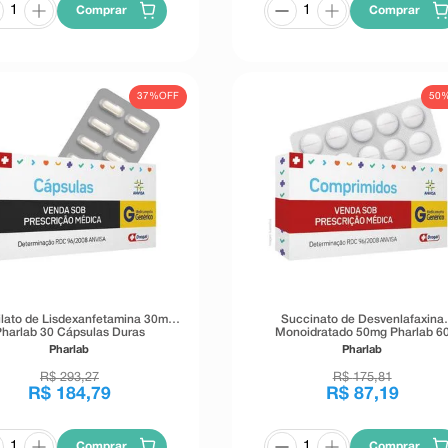
Comprar
Comprar
37%
OFF
50
lato de Lisdexanfetamina 30mg
Succinato de Desvenlafaxina
harlab 30 Cápsulas Duras
Monoidratado 50mg Pharlab 6
Comprimidos Revestidos de Liber
Pharlab
Pharlab
Prolongada
R$
293
,
27
R$
175
,
81
R$
184
,
79
R$
87
,
19
Comprar
Comprar