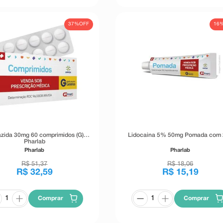
37%
OFF
16
azida 30mg 60 comprimidos (G)
Lidocaina 5% 50mg Pomada com 
Pharlab
Pharlab
Pharlab
R$
51
,
37
R$
18
,
06
R$
32
,
59
R$
15
,
19
Comprar
Comprar