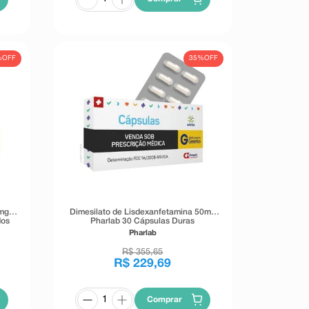
%
OFF
35%
OFF
0mg
Dimesilato de Lisdexanfetamina 50mg
dos
Pharlab 30 Cápsulas Duras
Pharlab
R$
355
,
65
R$
229
,
69
Comprar