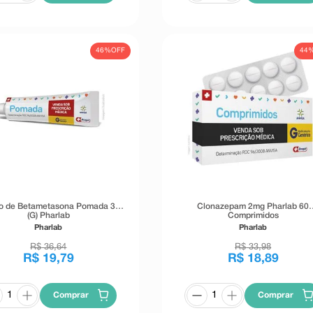
46%
OFF
44
o de Betametasona Pomada 30g
Clonazepam 2mg Pharlab 60
(G) Pharlab
Comprimidos
Pharlab
Pharlab
R$
36
,
64
R$
33
,
98
R$
19
,
79
R$
18
,
89
Comprar
Comprar