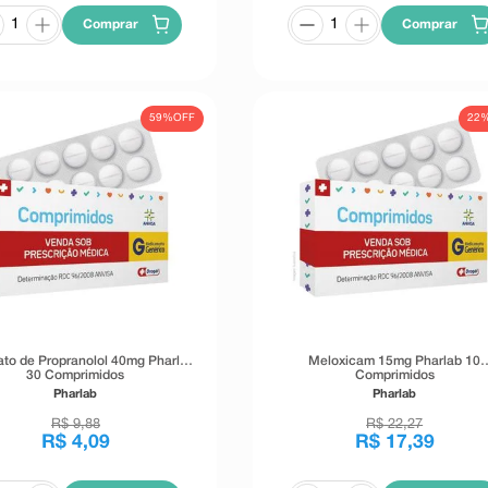
Comprar
Comprar
59%
OFF
22
rato de Propranolol 40mg Pharlab
Meloxicam 15mg Pharlab 10
30 Comprimidos
Comprimidos
Pharlab
Pharlab
R$
9
,
88
R$
22
,
27
R$
4
,
09
R$
17
,
39