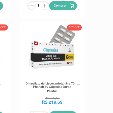
Comprar
%
OFF
38%
OFF
Dimesilato de Lisdexanfetamina 70mg
Pharlab 30 Cápsulas Duras
Pharlab
R$
355
,
65
R$
219
,
69