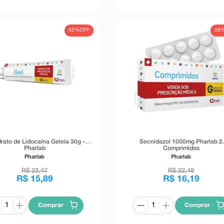
32%
OFF
28
drato de Lidocaína Geleia 30g -
Secnidazol 1000mg Pharlab 2
Pharlab
Comprimidos
Pharlab
Pharlab
R$
23
,
47
R$
22
,
48
R$
15
,
89
R$
16
,
19
Comprar
Comprar