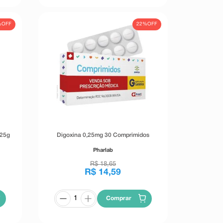
%
OFF
22%
OFF
25g
Digoxina 0,25mg 30 Comprimidos
Pharlab
R$
18
,
65
R$
14
,
59
Comprar