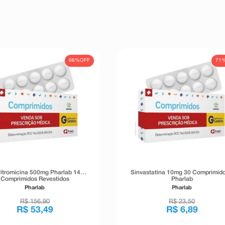
66%
OFF
71
ritromicina 500mg Pharlab 14
Sinvastatina 10mg 30 Comprimido
Comprimidos Revestidos
Pharlab
Pharlab
Pharlab
R$
156
,
90
R$
23
,
50
R$
53
,
49
R$
6
,
89