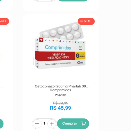
%
OFF
42%
OFF
Cetoconazol 200mg Pharlab 30
Comprimidos
Pharlab
R$
79
,
35
R$
45
,
99
Comprar