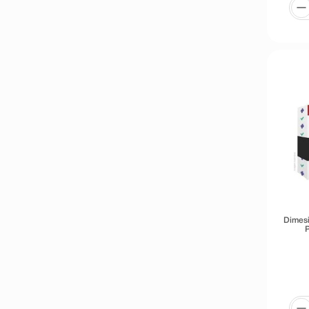
Dimesi
P