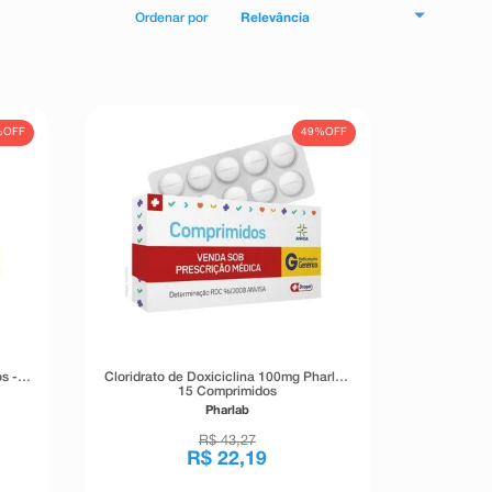
Relevância
%
OFF
49%
OFF
s -
Cloridrato de Doxiciclina 100mg Pharlab
15 Comprimidos
Pharlab
R$
43
,
27
R$
22
,
19