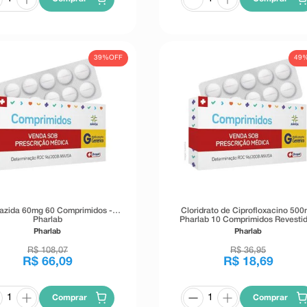
39%
OFF
49
lazida 60mg 60 Comprimidos -
Cloridrato de Ciprofloxacino 50
Pharlab
Pharlab 10 Comprimidos Revesti
Pharlab
Pharlab
R$
108
,
07
R$
36
,
95
R$
66
,
09
R$
18
,
69
Comprar
Comprar