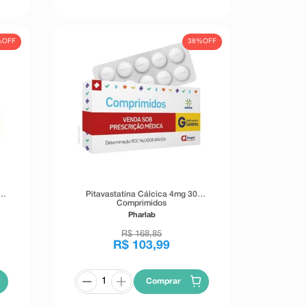
%
OFF
38%
OFF
Pitavastatina Cálcica 4mg 30
Comprimidos
Pharlab
R$
168
,
85
R$
103
,
99
Comprar