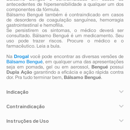
antecedentes de hipersensibilidade a qualquer um dos
componentes da fórmula.
Bálsamo Bengué também é contraindicado em casos
de desordens de coagulação sanguínea, hemorragia
gastrointestinal e hemofilia.
Se persistirem os sintomas, o médico deverá ser
consultado. Bálsamo Bengué é um medicamento. Seu
uso pode trazer riscos. Procure o médico e o
farmacêutico. Leia a bula.
Na
Drogal
você pode encontrar as diversas versões de
Bálsamo Bengué
, em qualquer uma das apresentações
seja em pomada, gel ou em aerossol,
Bengué
possui
Dupla Ação
garantindo a eficácia e ação rápida contra
dor. Pra tudo terminar bem,
Bálsamo Bengué
.
Indicação
Bálsamo Bengué é indicado para o alívio do
Contraindicação
reumatismo (grupo de doenças que afeta as
articulações, músculos e esqueleto), das nevralgias (dor
Bálsamo Bengué é contraindicado em casos de
aguda que pode atingir um ou mais nervos), do
Instruções de Uso
antecedentes de hipersensibilidade a qualquer um dos
torcicolo, das contusões e alívio das dores musculares.
componentes da fórmula. Bálsamo Bengué também é