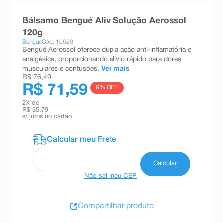
8
º
absorvente
Bálsamo Bengué Aliv Solução Aerossol
9
º
teste gravidez
120g
Bengue
Cód: 10526
10
º
esmalte
Bengué Aerossol oferece dupla ação anti-inflamatória e
analgésica, proporcionando alívio rápido para dores
musculares e contusões.
Ver mais
R$ 76,49
R$ 71,59
6
% OFF
2
X de
R$ 35,79
s/ juros no cartão
Não sei meu CEP
Compartilhar produto