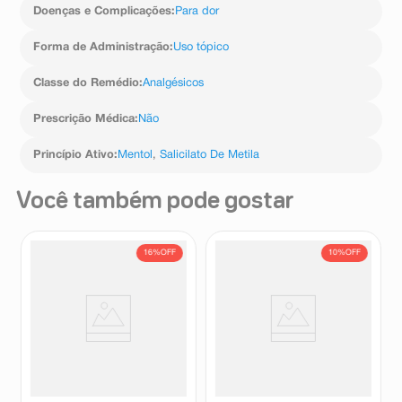
Doenças e Complicações
:
Para dor
Forma de Administração
:
Uso tópico
Classe do Remédio
:
Analgésicos
Prescrição Médica
:
Não
Princípio Ativo
:
Mentol
,
Salicilato De Metila
Você também pode gostar
16%
OFF
10%
OFF
Pomada Massageadora Bio
Salonpas Adesivo Grande 2
Instinto Fisiofort + Premium
Unidades
150g
Fisiofort
Salonpas
R$
21
,
65
R$
10
,
89