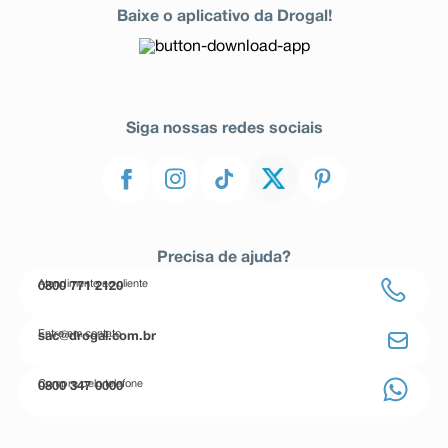
Baixe o aplicativo da Drogal!
Siga nossas redes sociais
Precisa de ajuda?
Atendimento ao cliente
0800 771 2120
Entre em contato
sac@drogal.com.br
Compre pelo telefone
0800 347 0000