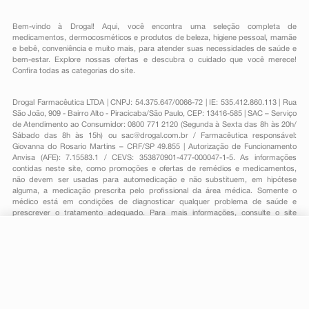
Bem-vindo à Drogal! Aqui, você encontra uma seleção completa de
medicamentos
,
dermocosméticos e produtos de beleza
,
higiene pessoal
,
mamãe
e bebê
,
conveniência
e muito mais, para atender suas necessidades de saúde e
bem-estar. Explore nossas ofertas e descubra o cuidado que você merece!
Confira todas as categorias do site.
Drogal Farmacêutica LTDA | CNPJ: 54.375.647/0066-72 | IE: 535.412.860.113 | Rua
São João, 909 - Bairro Alto - Piracicaba/São Paulo, CEP: 13416-585 | SAC – Serviço
de Atendimento ao Consumidor: 0800 771 2120 (Segunda à Sexta das 8h às 20h/
Sábado das 8h às 15h) ou
sac@drogal.com.br
/ Farmacêutica responsável:
Giovanna do Rosario Martins – CRF/SP 49.855 | Autorização de Funcionamento
Anvisa (AFE): 7.15583.1 / CEVS: 353870901-477-000047-1-5. As informações
contidas neste site, como promoções e ofertas de remédios e medicamentos,
não devem ser usadas para automedicação e não substituem, em hipótese
alguma, a medicação prescrita pelo profissional da área médica. Somente o
médico está em condições de diagnosticar qualquer problema de saúde e
prescrever o tratamento adequado. Para mais informações, consulte o site
Anvisa. As fotos contidas em nosso site são meramente ilustrativas. Promoções e
preços são válidos apenas para compras on-line, caso haja disponibilidade e
R$ 76,49
estão sujeitos a alterações no decorrer do dia. Todos os direitos reservados.
-
+
R$ 71,59
Comprar
Em
2
x
R$ 35,79
Powered by