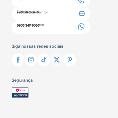
Entre em contato
sac@drogal.com.br
Compre pelo telefone
0800 347 0000
Siga nossas redes sociais
Segurança