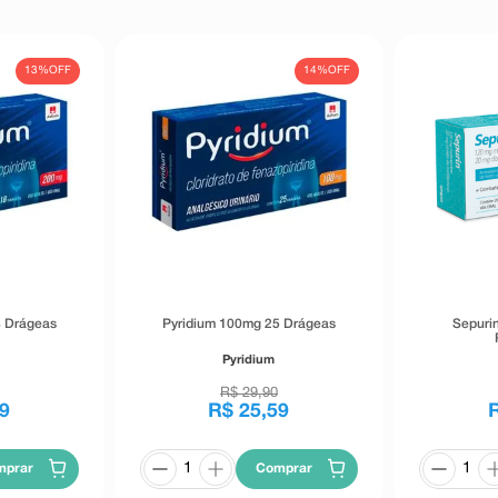
 (toxicidade nos rins). Informe seu
ento de reações indesejáveis pelo
s do seu serviço de atendimento.
13%
OFF
14%
OFF
8 Drágeas
Pyridium 100mg 25 Drágeas
Sepuri
Pyridium
R$
29
,
90
9
R$
25
,
59
mprar
Comprar