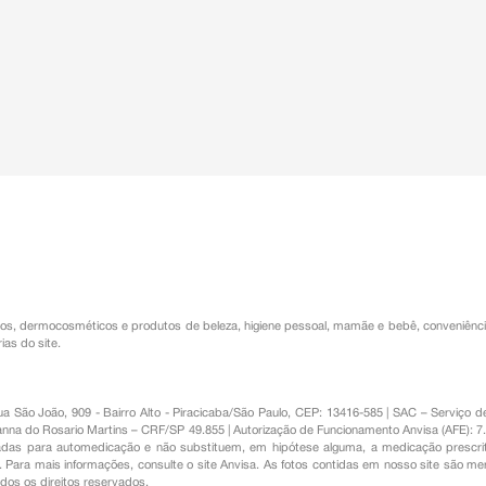
os
,
dermocosméticos e produtos de beleza
,
higiene pessoal
,
mamãe e bebê
,
conveniênc
ias do site.
Rua São João, 909 - Bairro Alto - Piracicaba/São Paulo, CEP: 13416-585 | SAC – Serviç
nna do Rosario Martins – CRF/SP 49.855 | Autorização de Funcionamento Anvisa (AFE): 7
s para automedicação e não substituem, em hipótese alguma, a medicação prescrit
Para mais informações, consulte o site Anvisa. As fotos contidas em nosso site são m
Todos os direitos reservados.