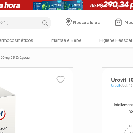
:)
Meu
Nossas lojas
ermocosméticos
Mamãe e Bebê
Higiene Pessoal
 100mg 25 Drágeas
Urovit 
Urovit
Cód: 4