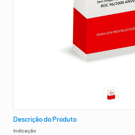
9
º
esmalte
10
º
absorvente
Descrição do Produto
Indicação