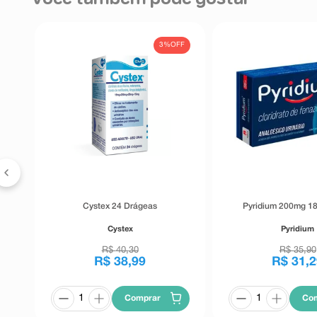
aguda (diminuição das funções dos rins), nefrotoxicidade
médico, cirurgião-dentista ou farmacêutico o aparecim
uso do medicamento. Informe também à empresa atravé
FF
3%
OFF
 30
Cystex 24 Drágeas
Pyridium 200mg 1
Cystex
Pyridium
R$
40
,
30
R$
35
,
90
R$
38
,
99
R$
31
,
2
Comprar
Co