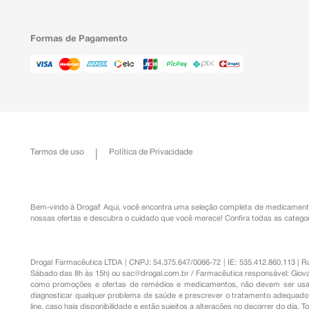
Formas de Pagamento
Termos de uso
Política de Privacidade
Bem-vindo à Drogal! Aqui, você encontra uma seleção completa de
medicament
nossas ofertas e descubra o cuidado que você merece!
Confira todas as categor
Drogal Farmacêutica LTDA | CNPJ: 54.375.647/0066-72 | IE: 535.412.860.113 | 
Sábado das 8h às 15h) ou
sac@drogal.com.br
/ Farmacêutica responsável: Giova
como promoções e ofertas de remédios e medicamentos, não devem ser usada
diagnosticar qualquer problema de saúde e prescrever o tratamento adequado. 
line, caso haja disponibilidade e estão sujeitos a alterações no decorrer do dia. 