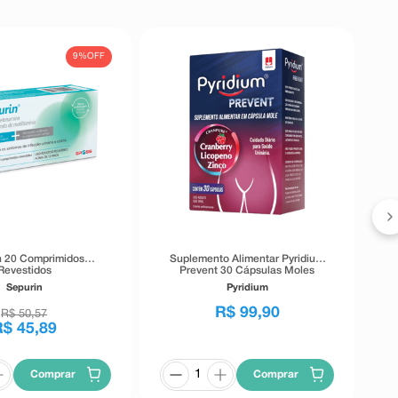
9%
OFF
n 20 Comprimidos
Suplemento Alimentar Pyridium
Revestidos
Prevent 30 Cápsulas Moles
Sepurin
Pyridium
R$
99
,
90
R$
50
,
57
R$
45
,
89
Comprar
Comprar