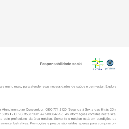
Responsabilidade social
ia
e muito mais, para atender suas necessidades de saúde e bem-estar. Explore
o de Atendimento ao Consumidor: 0800 771 2120 (Segunda à Sexta das 8h às 20h/
.15583.1 / CEVS: 353870901-477-000047-1-5. As informações contidas neste site,
a pelo profissional da área médica. Somente o médico está em condições de
eramente ilustrativas. Promoções e preços são válidos apenas para compras on-