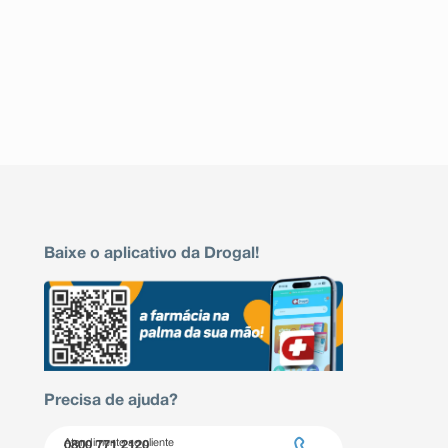
Baixe o aplicativo da Drogal!
Precisa de ajuda?
Atendimento ao cliente
0800 771 2120