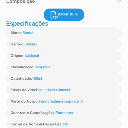
Composição
Em crianças até 5 anos, administrar 2,5 ml.
Em criança a partir de 5 anos, 5 ml.
Stodal é Xarope Homeopático, composto por Drosera
Em adultos, 15 ml.
Baixar Bula
4CH, Arnica montana 3CH, Belladonna 3CH, Cina 3CH,
Coccus cacti 3CH, Corallium rubrum 3CH, Cuprum
Especificações
3CH, Ferrum phosphoricum 3CH. Ipeca 3CH, Solidago
virga aurea 1CH. Stodal é um medicamento
Marca
:
Stodal
homeopático da Boiron, totalmente natural, xarope para
todos os tipos de tosse.
Gênero
:
Unissex
Origem
:
Nacional
Classificação
:
Sem tarja
Quantidade
:
150ml
Fases da Vida
:
Para adulto e infantil
Parte do Corpo
:
Para o sistema respiratório
Doenças e Complicações
:
Para tosse
Forma de Administração
:
Uso oral