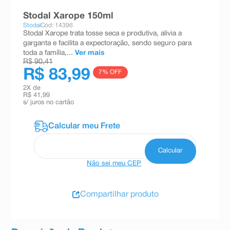
8
º
teste gravidez
Stodal Xarope 150ml
Stodal
Cód: 14396
9
º
esmalte
Stodal Xarope trata tosse seca e produtiva, alivia a
garganta e facilita a expectoração, sendo seguro para
10
º
absorvente
toda a família,...
Ver mais
R$ 90,41
R$ 83,99
7
% OFF
2
X de
R$ 41,99
s/ juros no cartão
Não sei meu CEP
Compartilhar produto