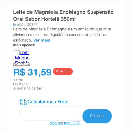
8
º
teste gravidez
Leite de Magnésia EnoMagno Suspensão
9
º
absorvente
Oral Sabor Hortelã 350ml
Eno
Cód: 20377
10
º
shampoo
Leite de Magnésia Enomagno é um antiácido que atua
aliviando a azia, má digestão e excesso de acidez do
estômago.
Ver mais
Mais opções:
R$ 37,44
R$ 31,59
16
% OFF
1
X de
R$ 31,59
s/ juros no cartão
Não sei meu CEP