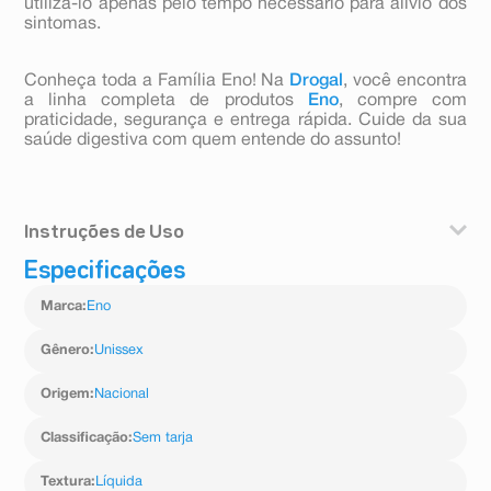
utilizá-lo apenas pelo tempo necessário para alívio dos
sintomas.
Conheça toda a Família Eno! Na
Drogal
, você encontra
a linha completa de produtos
Eno
, compre com
praticidade, segurança e entrega rápida. Cuide da sua
saúde digestiva com quem entende do assunto!
Instruções de Uso
Especificações
• Para Antiácido: Uso Oral. Agitar antes de usar. 5 a
15ml (1 colher de chá a 1 colher de sopa), 2 a 3 vezes
Marca
:
Eno
ao dia.
• Para Laxante: Uso Oral. Agitar antes de usar. 30 a 60
ml (2 a 4 colheres de sopa) por dia. Não exceder a dose
Gênero
:
Unissex
recomendada.
Origem
:
Nacional
Classificação
:
Sem tarja
Textura
:
Líquida