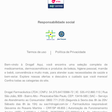
Responsabilidade social
Termos de uso
Política de Privacidade
Bem-vindo à Drogal! Aqui, você encontra uma seleção completa de
medicamentos
,
dermocosméticos e produtos de beleza
,
higiene pessoal
,
mamãe
e bebê
,
conveniência
e muito mais, para atender suas necessidades de saúde e
bem-estar. Explore nossas ofertas e descubra o cuidado que você merece!
Confira todas as categorias do site.
Drogal Farmacêutica LTDA | CNPJ: 54.375.647/0066-72 | IE: 535.412.860.113 | Rua
São João, 909 - Bairro Alto - Piracicaba/São Paulo, CEP: 13416-585 | SAC – Serviço
de Atendimento ao Consumidor: 0800 771 2120 (Segunda à Sexta das 8h às 20h/
Sábado das 8h às 15h) ou
sac@drogal.com.br
/ Farmacêutica responsável:
Giovanna do Rosario Martins – CRF/SP 49.855 | Autorização de Funcionamento