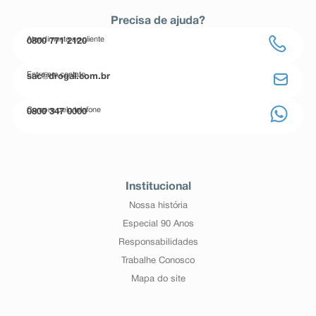
Precisa de ajuda?
Atendimento ao cliente
0800 771 2120
Entre em contato
sac@drogal.com.br
Compre pelo telefone
0800 347 0000
Institucional
Nossa história
Especial 90 Anos
Responsabilidades
Trabalhe Conosco
Mapa do site