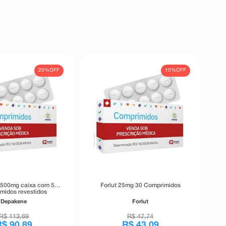
20%
OFF
10%
OFF
Forlut 25mg 30 Comprimidos
midos revestidos
Depakene
Forlut
R$
113
,
69
R$
47
,
74
R$
90
,
89
R$
43
,
09