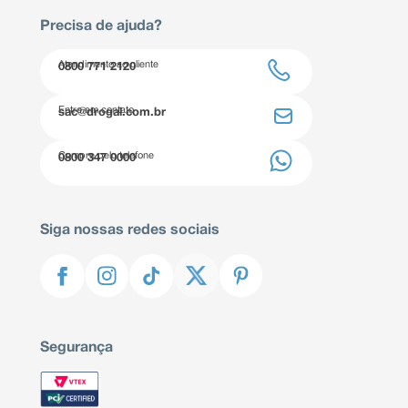
Precisa de ajuda?
Atendimento ao cliente
0800 771 2120
Entre em contato
sac@drogal.com.br
Compre pelo telefone
0800 347 0000
Siga nossas redes sociais
Segurança