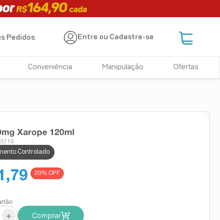
Entre ou Cadastre-se
s Pedidos
Conveniência
Manipulação
Ofertas
50mg Xarope 120ml
13719
ento Controlado
1,79
20
% OFF
artão
+
Comprar