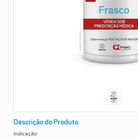
9
º
teste gravidez
10
º
esmalte
Descrição do Produto
Indicação