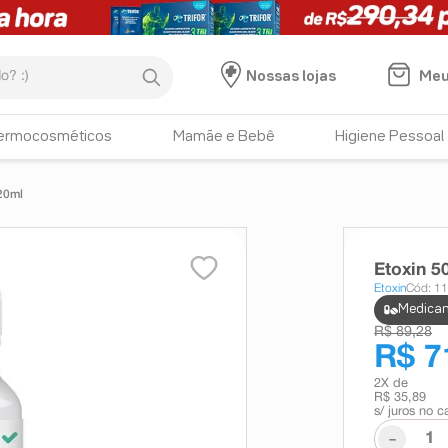
:)
Meu
Nossas lojas
ermocosméticos
Mamãe e Bebê
Higiene Pessoal
20ml
Etoxin 
Etoxin
Cód: 1
Medicam
R$ 89,28
R$ 7
2
X de
R$ 35,89
s/ juros no c
-