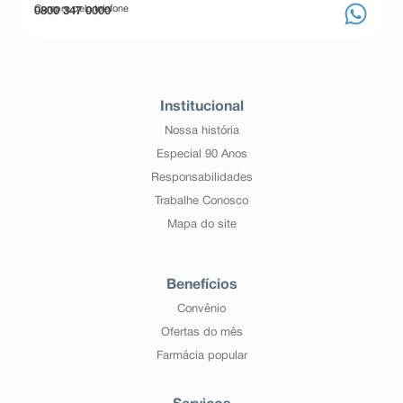
Compre pelo telefone
0800 347 0000
Institucional
Nossa história
Especial 90 Anos
Responsabilidades
Trabalhe Conosco
Mapa do site
Benefícios
Convênio
Ofertas do mês
Farmácia popular