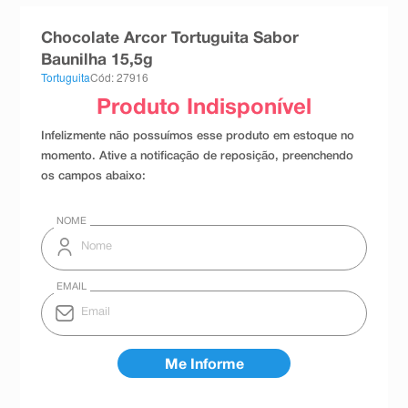
8
º
esmalte
Chocolate Arcor Tortuguita Sabor
9
º
absorvente
Baunilha 15,5g
Tortuguita
Cód: 27916
10
º
shampoo