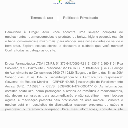
Termos de uso
Política de Privacidade
Bem-vindo à Drogal! Aqui, você encontra uma seleção completa de
medicamentos
,
dermocosméticos e produtos de beleza
,
higiene pessoal
,
mamãe
e bebê
,
conveniência
e muito mais, para atender suas necessidades de saúde e
bem-estar. Explore nossas ofertas e descubra o cuidado que você merece!
Confira todas as categorias do site.
Drogal Farmacêutica LTDA | CNPJ: 54.375.647/0066-72 | IE: 535.412.860.113 | Rua
São João, 909 - Bairro Alto - Piracicaba/São Paulo, CEP: 13416-585 | SAC – Serviço
de Atendimento ao Consumidor: 0800 771 2120 (Segunda à Sexta das 8h às 20h/
Sábado das 8h às 15h) ou
sac@drogal.com.br
/ Farmacêutica responsável:
Giovanna do Rosario Martins – CRF/SP 49.855 | Autorização de Funcionamento
Anvisa (AFE): 7.15583.1 / CEVS: 353870901-477-000047-1-5. As informações
contidas neste site, como promoções e ofertas de remédios e medicamentos,
não devem ser usadas para automedicação e não substituem, em hipótese
alguma, a medicação prescrita pelo profissional da área médica. Somente o
médico está em condições de diagnosticar qualquer problema de saúde e
prescrever o tratamento adequado. Para mais informações, consulte o site
Anvisa. As fotos contidas em nosso site são meramente ilustrativas. Promoções e
preços são válidos apenas para compras on-line, caso haja disponibilidade e
estão sujeitos a alterações no decorrer do dia. Todos os direitos reservados.
-
+
Comprar