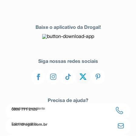
Baixe o aplicativo da Drogal!
Siga nossas redes sociais
Precisa de ajuda?
Atendimento ao cliente
0800 771 2120
Entre em contato
sac@drogal.com.br