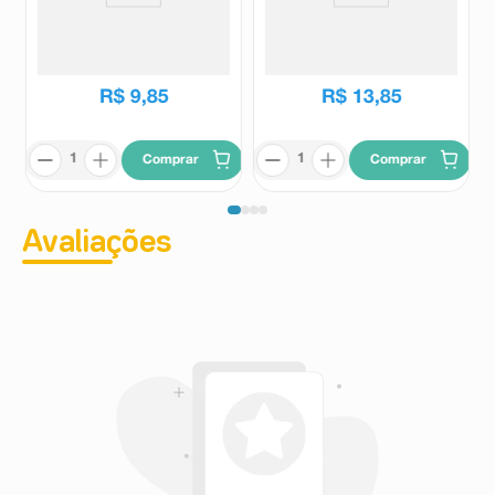
Chocolate Nestlé Choco Trio
Chocolate Nestlé Recheado
Cappucino 90g
Charge 90g
Nestlé
Charge
R$
9
,
85
R$
13
,
85
Comprar
Comprar
Avaliações