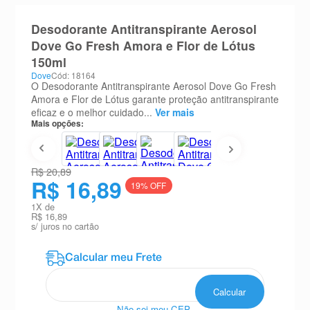
8
º
teste gravidez
Desodorante Antitranspirante Aerosol
9
º
esmalte
Dove Go Fresh Amora e Flor de Lótus
150ml
10
º
absorvente
Dove
Cód: 18164
O Desodorante Antitranspirante Aerosol Dove Go Fresh
Amora e Flor de Lótus garante proteção antitranspirante
eficaz e o melhor cuidado...
Ver mais
Mais opções:
R$ 20,89
R$ 16,89
19
% OFF
1
X de
R$ 16,89
s/ juros no cartão
Não sei meu CEP