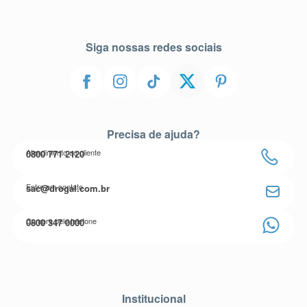
Siga nossas redes sociais
Precisa de ajuda?
Atendimento ao cliente
0800 771 2120
Entre em contato
sac@drogal.com.br
Compre pelo telefone
0800 347 0000
Institucional