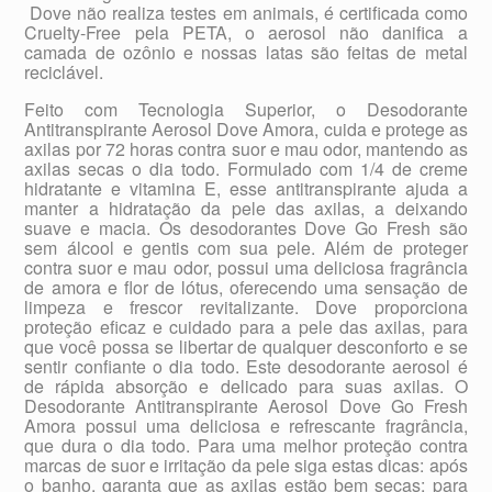
 Dove não realiza testes em animais, é certificada como
Cruelty-Free pela PETA, o aerosol não danifica a
camada de ozônio e nossas latas são feitas de metal
reciclável.
Feito com Tecnologia Superior, o Desodorante
Antitranspirante Aerosol Dove Amora, cuida e protege as
axilas por 72 horas contra suor e mau odor, mantendo as
axilas secas o dia todo. Formulado com 1/4 de creme
hidratante e vitamina E, esse antitranspirante ajuda a
manter a hidratação da pele das axilas, a deixando
suave e macia. Os desodorantes Dove Go Fresh são
sem álcool e gentis com sua pele. Além de proteger
contra suor e mau odor, possui uma deliciosa fragrância
de amora e flor de lótus, oferecendo uma sensação de
limpeza e frescor revitalizante. Dove proporciona
proteção eficaz e cuidado para a pele das axilas, para
que você possa se libertar de qualquer desconforto e se
sentir confiante o dia todo. Este desodorante aerosol é
de rápida absorção e delicado para suas axilas. O
Desodorante Antitranspirante Aerosol Dove Go Fresh
Amora possui uma deliciosa e refrescante fragrância,
que dura o dia todo. Para uma melhor proteção contra
marcas de suor e irritação da pele siga estas dicas: após
o banho, garanta que as axilas estão bem secas; para