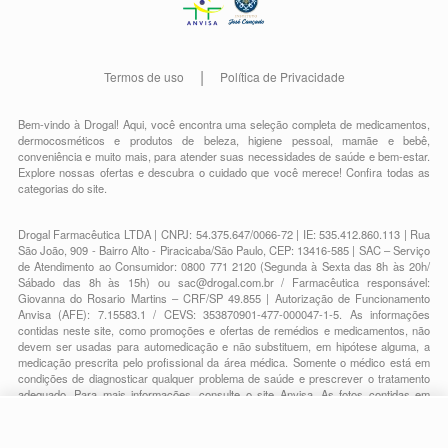
Termos de uso
Política de Privacidade
Bem-vindo à Drogal! Aqui, você encontra uma seleção completa de
medicamentos
,
dermocosméticos e produtos de beleza
,
higiene pessoal
,
mamãe e bebê
,
conveniência
e muito mais, para atender suas necessidades de saúde e bem-estar.
Explore nossas ofertas e descubra o cuidado que você merece!
Confira todas as
categorias do site.
Drogal Farmacêutica LTDA | CNPJ: 54.375.647/0066-72 | IE: 535.412.860.113 | Rua
São João, 909 - Bairro Alto - Piracicaba/São Paulo, CEP: 13416-585 | SAC – Serviço
de Atendimento ao Consumidor: 0800 771 2120 (Segunda à Sexta das 8h às 20h/
Sábado das 8h às 15h) ou
sac@drogal.com.br
/ Farmacêutica responsável:
Giovanna do Rosario Martins – CRF/SP 49.855 | Autorização de Funcionamento
Anvisa (AFE): 7.15583.1 / CEVS: 353870901-477-000047-1-5. As informações
contidas neste site, como promoções e ofertas de remédios e medicamentos, não
devem ser usadas para automedicação e não substituem, em hipótese alguma, a
medicação prescrita pelo profissional da área médica. Somente o médico está em
condições de diagnosticar qualquer problema de saúde e prescrever o tratamento
adequado. Para mais informações, consulte o site Anvisa. As fotos contidas em
nosso site são meramente ilustrativas. Promoções e preços são válidos apenas
para compras on-line, caso haja disponibilidade e estão sujeitos a alterações no
R$ 20,89
decorrer do dia. Todos os direitos reservados.