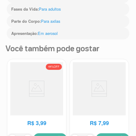
Para adultos
Fases da Vida
:
Para axilas
Parte do Corpo
:
Em aerosol
Apresentação
:
Você também pode gostar
44%
OFF
Desodorante Antitranspirante
Desodorante Antitranspirante
Aerossol Above Women
Aerossol Above Women Fresh
Cream Vanilla 150ml
48h 150ml
Above
Above
R$
7
,
09
R$
3
,
99
R$
7
,
99