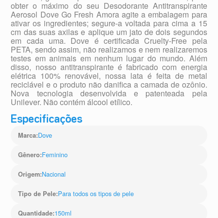
obter o máximo do seu Desodorante Antitranspirante
Aerosol Dove Go Fresh Amora agite a embalagem para
ativar os ingredientes; segure-a voltada para cima a 15
cm das suas axilas e aplique um jato de dois segundos
em cada uma. Dove é certificada Cruelty-Free pela
PETA, sendo assim, não realizamos e nem realizaremos
testes em animais em nenhum lugar do mundo. Além
disso, nosso antitranspirante é fabricado com energia
elétrica 100% renovável, nossa lata é feita de metal
reciclável e o produto não danifica a camada de ozônio.
Nova tecnologia desenvolvida e patenteada pela
Unilever. Não contém álcool etílico.
Especificações
Dove
Marca
:
Feminino
Gênero
:
Nacional
Origem
:
Para todos os tipos de pele
Tipo de Pele
:
150ml
Quantidade
: