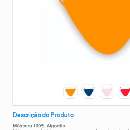
9
º
teste gravidez
10
º
esmalte
Descrição do Produto
Máscara 100% Algodão