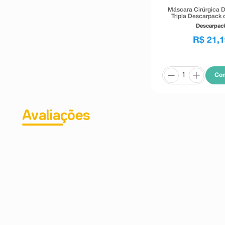
Máscara Cirúrgica D
Tripla Descarpack 
Nasal 50 Uni
Descarpac
R$
21
,
1
Co
Avaliações