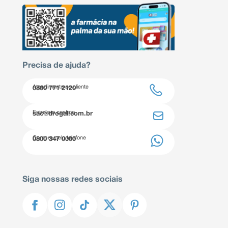
Precisa de ajuda?
Atendimento ao cliente
0800 771 2120
Entre em contato
sac@drogal.com.br
Compre pelo telefone
0800 347 0000
Siga nossas redes sociais