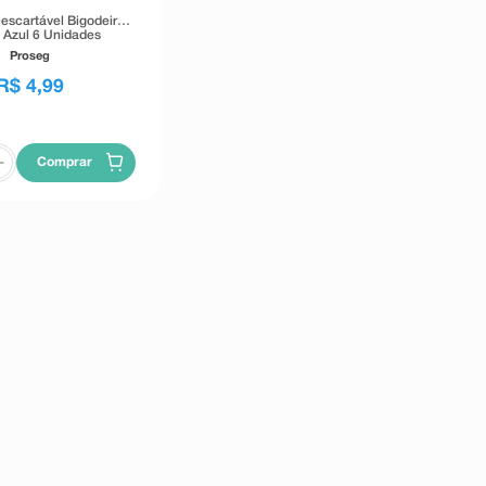
escartável Bigodeira
 Azul 6 Unidades
Proseg
R$
4
,
99
Comprar