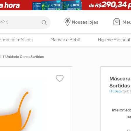
:)
Meu
Nossas lojas
ermocosméticos
Mamãe e Bebê
Higiene Pessoal
l 1 Unidade Cores Sortidas
Máscara 
Sortidas
H Costa
Cód: 