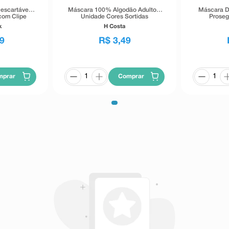
escartável
Máscara 100% Algodão Adulto 1
Máscara D
com Clipe
Unidade Cores Sortidas
Proseg
dades
k
H Costa
9
R$
3
,
49
mprar
Comprar