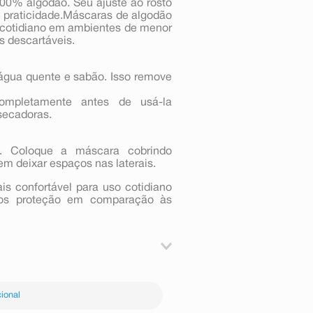
0% algodão. Seu ajuste ao rosto
 e praticidade.Máscaras de algodão
o cotidiano em ambientes de menor
 descartáveis.
água quente e sabão. Isso remove
mpletamente antes de usá-la
secadoras.
. Coloque a máscara cobrindo
em deixar espaços nas laterais.
s confortável para uso cotidiano
os proteção em comparação às
. Coloque a máscara cobrindo
em deixar espaços nas laterais.
ional