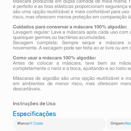
Máscara produzida em dupla camada de meia malha 10
é perfeito e as tiras elásticas proporcionam segurança
são uma opção reutilizável e mais confortável para us
risco, mas oferecem menos proteção em comparação às
Cuidados para conservar a máscara 100% algodão:
Lavagem regular: Lave a máscara após cada uso com 
quaisquer germes ou bactérias acumuladas.
Secagem completa: Sempre seque a máscara co
novamente. A secagem pode ser feita ao ar livre ou em 
Como usar a máscara 100% algodão:
Antes de colocar a máscara, lave bem as mãos
completamente o nariz e a boca, ajustando-a ao rosto s
Máscaras de algodão são uma opção reutilizável e mai
em ambientes de menor risco, mas oferecem men
descartáveis.
Instruções de Uso
Especificações
Antes de colocar a máscara, lave bem as mãos
completamente o nariz e a boca, ajustando-a ao rosto s
Marca
:
H Costa
Origem
:
Nac