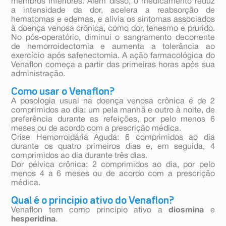
membros inferiores. Além disso, o medicamento reduz
a intensidade da dor, acelera a reabsorção de
hematomas e edemas, e alivia os sintomas associados
à doença venosa crônica, como dor, tenesmo e prurido.
No pós-operatório, diminui o sangramento decorrente
de hemorroidectomia e aumenta a tolerância ao
exercício após safenectomia. A ação farmacológica do
Venaflon começa a partir das primeiras horas após sua
administração.
Como usar o Venaflon?
A posologia usual na doença venosa crônica é de 2
comprimidos ao dia: um pela manhã e outro à noite, de
preferência durante as refeições, por pelo menos 6
meses ou de acordo com a prescrição médica.
Crise Hemorroidária Aguda: 6 comprimidos ao dia
durante os quatro primeiros dias e, em seguida, 4
comprimidos ao dia durante três dias.
Dor pélvica crônica: 2 comprimidos ao dia, por pelo
menos 4 a 6 meses ou de acordo com a prescrição
médica.
Qual é o principio ativo do Venaflon?
Venaflon tem como principio ativo a
diosmina
e
hesperidina
.