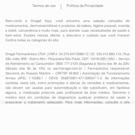
Termos de uso
Política de Privacidade
Bem-vindo à Drogal! Aqui, você encontra uma seleção completa de
medicamentos
,
dermocosméticos e produtos de beleza
,
higiene pessoal
,
mamãe
e bebê
,
conveniência
e muito mais, para atender suas necessidades de saúde e
bem-estar. Explore nossas ofertas e descubra o cuidado que você merece!
Confira todas as categorias do site.
Drogal Farmacêutica LTDA | CNPJ: 54.375.647/0066-72 | IE: 535.412.860.113 | Rua
São João, 909 - Bairro Alto - Piracicaba/São Paulo, CEP: 13416-585 | SAC – Serviço
de Atendimento ao Consumidor: 0800 771 2120 (Segunda à Sexta das 8h às 20h/
Sábado das 8h às 15h) ou
sac@drogal.com.br
/ Farmacêutica responsável:
Giovanna do Rosario Martins – CRF/SP 49.855 | Autorização de Funcionamento
Anvisa (AFE): 7.15583.1 / CEVS: 353870901-477-000047-1-5. As informações
contidas neste site, como promoções e ofertas de remédios e medicamentos,
não devem ser usadas para automedicação e não substituem, em hipótese
alguma, a medicação prescrita pelo profissional da área médica. Somente o
médico está em condições de diagnosticar qualquer problema de saúde e
prescrever o tratamento adequado. Para mais informações, consulte o site
Anvisa. As fotos contidas em nosso site são meramente ilustrativas. Promoções e
preços são válidos apenas para compras on-line, caso haja disponibilidade e
R$ 191,82
estão sujeitos a alterações no decorrer do dia. Todos os direitos reservados.
-
+
R$ 76,29
Comprar
Em
2
x
R$ 38,14
Powered by