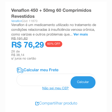
8
º
teste gravidez
Venaflon 450 + 50mg 60 Comprimidos
9
º
esmalte
Revestidos
Venaflon
Cód: 11870
10
º
absorvente
Venaflon é um medicamento utilizado no tratamento de
condições relacionadas à insuficiência venosa crônica,
como varizes e outros problemas que...
Ver mais
R$ 191,82
R$ 76,29
60
% OFF
2
X de
R$ 38,14
s/ juros no cartão
Não sei meu CEP
Compartilhar produto