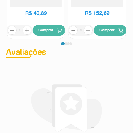
Venaflon
Daflon
R$
109
,
38
R$
196
,
40
R$
40
,
89
R$
152
,
69
Comprar
Comprar
Avaliações