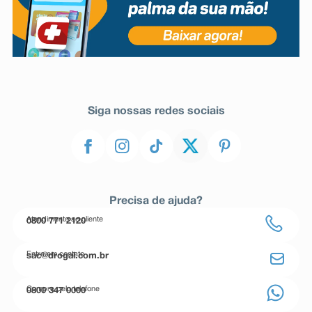
Siga nossas redes sociais
Precisa de ajuda?
Atendimento ao cliente
0800 771 2120
Entre em contato
sac@drogal.com.br
Compre pelo telefone
0800 347 0000