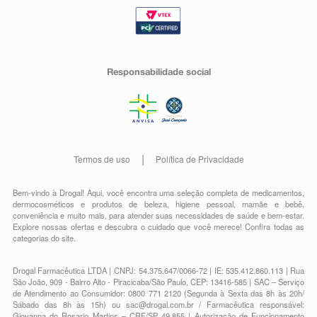
Responsabilidade social
Termos de uso
Política de Privacidade
Bem-vindo à Drogal! Aqui, você encontra uma seleção completa de
medicamentos
,
dermocosméticos e produtos de beleza
,
higiene pessoal
,
mamãe e bebê
,
conveniência
e muito mais, para atender suas necessidades de saúde e bem-estar.
Explore nossas ofertas e descubra o cuidado que você merece!
Confira todas as
categorias do site.
Drogal Farmacêutica LTDA | CNPJ: 54.375.647/0066-72 | IE: 535.412.860.113 | Rua
São João, 909 - Bairro Alto - Piracicaba/São Paulo, CEP: 13416-585 | SAC – Serviço
de Atendimento ao Consumidor: 0800 771 2120 (Segunda à Sexta das 8h às 20h/
Sábado das 8h às 15h) ou
sac@drogal.com.br
/ Farmacêutica responsável:
Giovanna do Rosario Martins – CRF/SP 49.855 | Autorização de Funcionamento