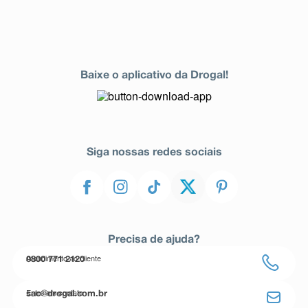
Baixe o aplicativo da Drogal!
Siga nossas redes sociais
Precisa de ajuda?
Atendimento ao cliente
0800 771 2120
Entre em contato
sac@drogal.com.br