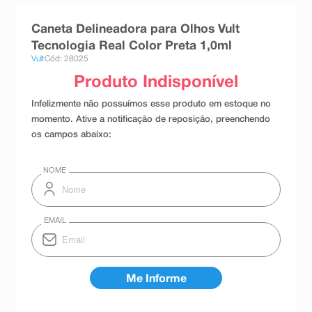
8
º
esmalte
Caneta Delineadora para Olhos Vult
9
º
absorvente
Tecnologia Real Color Preta 1,0ml
Vult
Cód: 28025
10
º
shampoo