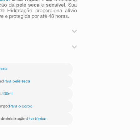
ção da
pele seca
e
sensível
. Sua
e Hidratação proporciona alívio
e e protegida por até 48 horas.
necessidade.
Ether, Glyceryl Glucoside, Sodium
tter, Polyglyceryl-4
ssex
rch, Carnitine, Cetearyl Alcohol,
 Lactic Acid, Mannitol, Arginine,
reonine, Glutamic Acid, Lysine HCl,
e
:
Para pele seca
assium Sorbate
e
:
400ml
orpo
:
Para o corpo
dministração
:
Uso tópico