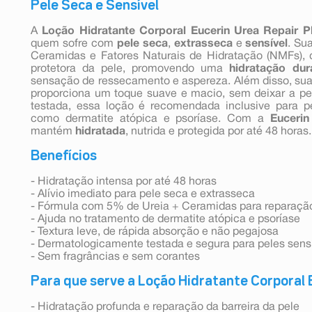
Pele Seca e Sensível
A
Loção Hidratante Corporal Eucerin Urea Repair P
quem sofre com
pele seca
,
extrasseca
e
sensível
. Su
Ceramidas e Fatores Naturais de Hidratação (NMFs), q
protetora da pele, promovendo uma
hidratação dur
sensação de ressecamento e aspereza. Além disso, sua 
proporciona um toque suave e macio, sem deixar a p
testada, essa loção é recomendada inclusive para 
como dermatite atópica e psoríase. Com a
Eucerin
mantém
hidratada
, nutrida e protegida por até 48 horas.
Benefícios
- Hidratação intensa por até 48 horas
- Alívio imediato para pele seca e extrasseca
- Fórmula com 5% de Ureia + Ceramidas para reparação
- Ajuda no tratamento de dermatite atópica e psoríase
- Textura leve, de rápida absorção e não pegajosa
- Dermatologicamente testada e segura para peles sens
- Sem fragrâncias e sem corantes
Para que serve a Loção Hidratante Corporal 
- Hidratação profunda e reparação da barreira da pele