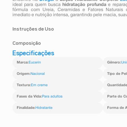
ideal para quem busca
hidratação profunda
e repara
fórmula com Ureia, Ceramidas e Fatores Naturais d
imediato e nutrição intensa, garantindo pele macia, suav
Instruções de Uso
Aplicar o produto várias vezes ao dia de acordo com a 
Composição
Especificações
Aqua, Urea, Glycerin, Isopropyl Stearate, Dicaprylyl 
Lactate, Butyrospermum Parkii Bu
Marca
:
Eucerin
Gênero
:
Uni
DiisostearatePolyhydroxystearateSebacate, Tapioca Sta
Ceramide NP, Arginine HCL, Sodium PCA, Histidine HCl,
Serine, Sucrose, PCA, Citrulline, Glycogen, Alanine, Th
Origem
:
Nacional
Tipo de Pel
Sodium Chloride, 1,2-Hexanediol, Phenoxyethanol, Pot
Textura
:
Em creme
Quantidad
Fases da Vida
:
Para adultos
Parte do C
Finalidade
:
Hidratante
Forma de A