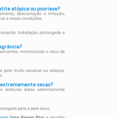
tite atópica ou psoríase?
camento, descamação e irritação,
ia a essas condições.
rcionando hidratação prolongada e
ragrância?
nservantes, minimizando o risco de
 pele muito sensível ou atópica,
o.
s extremamente secas?
e restaurar áreas extremamente
rolongado para a pele seca.
cerin
Urea Repair Plus
a escolha