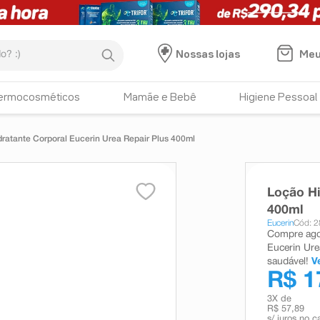
:)
Meu
Nossas lojas
ermocosméticos
Mamãe e Bebê
Higiene Pessoal
ratante Corporal Eucerin Urea Repair Plus 400ml
Loção Hi
400ml
Eucerin
Cód: 
Compre agor
Eucerin Ure
saudável!
V
R$ 1
3
X de
R$ 57,89
s/ juros no c