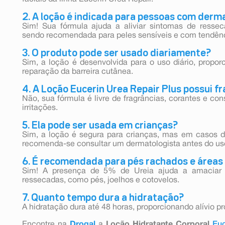
2. A loção é indicada para pessoas com derma
Sim! Sua fórmula ajuda a aliviar sintomas de resse
sendo recomendada para peles sensíveis e com tendênc
3. O produto pode ser usado diariamente?
Sim, a loção é desenvolvida para o uso diário, propo
reparação da barreira cutânea.
4. A Loção Eucerin Urea Repair Plus possui f
Não, sua fórmula é livre de fragrâncias, corantes e co
irritações.
5. Ela pode ser usada em crianças?
Sim, a loção é segura para crianças, mas em casos de
recomenda-se consultar um dermatologista antes do us
6. É recomendada para pés rachados e área
Sim! A presença de 5% de Ureia ajuda a amaciar 
ressecadas, como pés, joelhos e cotovelos.
7. Quanto tempo dura a hidratação?
A hidratação dura até 48 horas, proporcionando alívio p
Encontre na
Drogal
a
Loção Hidratante Corporal
Eu