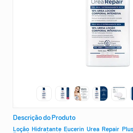
9
º
absorvente
10
º
shampoo
Descrição do Produto
Loção Hidratante Eucerin Urea Repair Plu