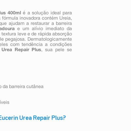
lus 400ml
é a solução ideal para
a fórmula inovadora contém Ureia,
ue ajudam a restaurar a barreira
adoura
e um alívio imediato da
textura leve e de rápida absorção
ele pegajosa. Dermatologicamente
peles com tendência a condições
 Urea Repair Plus
, sua pele se
 da barreira cutânea
íveis
Eucerin Urea Repair Plus?