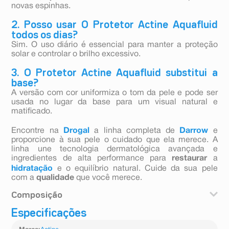
novas espinhas.
2. Posso usar O Protetor Actine Aquafluid
todos os dias?
Sim. O uso diário é essencial para manter a proteção
solar e controlar o brilho excessivo.
3. O Protetor Actine Aquafluid substitui a
base?
A versão com cor uniformiza o tom da pele e pode ser
usada no lugar da base para um visual natural e
matificado.
Encontre na
Drogal
a linha completa de
Darrow
e
proporcione à sua pele o cuidado que ela merece. A
linha une tecnologia dermatológica avançada e
ingredientes de alta performance para
restaurar
a
hidratação
e o equilíbrio natural. Cuide da sua pele
com a
qualidade
que você merece.
Composição
Especificações
AQUA (água). C12-15 ALKYL BENZOATE (benzoato de
alquila C12-15). DICAPRYLYL CARBONATE (carbonato