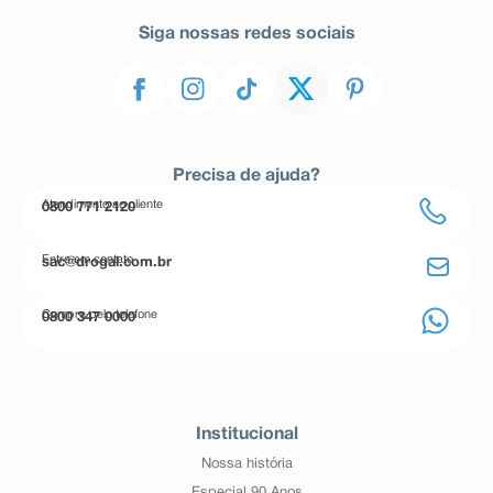
Siga nossas redes sociais
Precisa de ajuda?
Atendimento ao cliente
0800 771 2120
Entre em contato
sac@drogal.com.br
Compre pelo telefone
0800 347 0000
Institucional
Nossa história