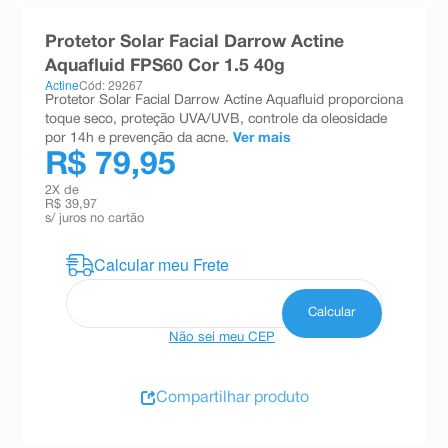
8
º
teste gravidez
Protetor Solar Facial Darrow Actine
9
º
esmalte
Aquafluid FPS60 Cor 1.5 40g
Actine
Cód: 29267
10
º
absorvente
Protetor Solar Facial Darrow Actine Aquafluid proporciona
toque seco, proteção UVA/UVB, controle da oleosidade
por 14h e prevenção da acne.
Ver mais
R$ 79,95
2
X de
R$ 39,97
s/ juros no cartão
Não sei meu CEP
Compartilhar produto