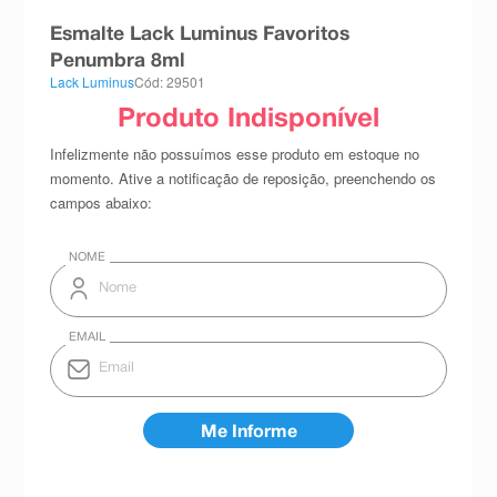
8
º
teste gravidez
Esmalte Lack Luminus Favoritos
Penumbra 8ml
9
º
esmalte
Lack Luminus
Cód: 29501
10
º
absorvente