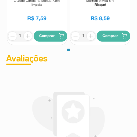
O Jogo Cartas na Manga 7,5ml
Marrom é Meu 8ml
Impala
Risqué
R$
7
,
59
R$
8
,
59
Comprar
Comprar
Avaliações