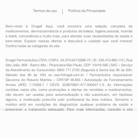
Termos de uso
Política de Privacidade
Bem-vindo à Drogal! Aqui, você encontra uma seleção completa de
medicamentos
,
dermocosméticos e produtos de beleza
,
higiene pessoal
,
mamãe
e bebê
,
conveniência
e muito mais, para atender suas necessidades de saúde e
bem-estar. Explore nossas ofertas e descubra o cuidado que você merece!
Confira todas as categorias do site.
Drogal Farmacêutica LTDA | CNPJ: 54.375.647/0066-72 | IE: 535.412.860.113 | Rua
São João, 909 - Bairro Alto - Piracicaba/São Paulo, CEP: 13416-585 | SAC – Serviço
de Atendimento ao Consumidor: 0800 771 2120 (Segunda à Sexta das 8h às 20h/
Sábado das 8h às 15h) ou
sac@drogal.com.br
/ Farmacêutica responsável:
Giovanna do Rosario Martins – CRF/SP 49.855 | Autorização de Funcionamento
Anvisa (AFE): 7.15583.1 / CEVS: 353870901-477-000047-1-5. As informações
contidas neste site, como promoções e ofertas de remédios e medicamentos,
não devem ser usadas para automedicação e não substituem, em hipótese
alguma, a medicação prescrita pelo profissional da área médica. Somente o
médico está em condições de diagnosticar qualquer problema de saúde e
prescrever o tratamento adequado. Para mais informações, consulte o site
Anvisa. As fotos contidas em nosso site são meramente ilustrativas. Promoções e
preços são válidos apenas para compras on-line, caso haja disponibilidade e
estão sujeitos a alterações no decorrer do dia. Todos os direitos reservados.
-
+
Comprar