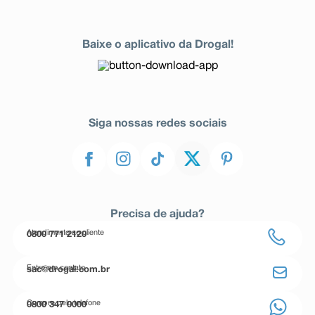
Baixe o aplicativo da Drogal!
Siga nossas redes sociais
Precisa de ajuda?
Atendimento ao cliente
0800 771 2120
Entre em contato
sac@drogal.com.br
Compre pelo telefone
0800 347 0000