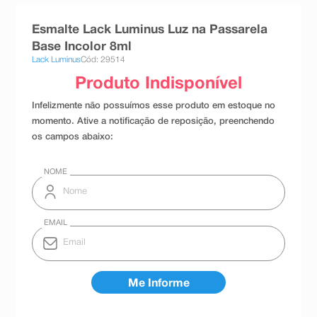
8
º
teste gravidez
Esmalte Lack Luminus Luz na Passarela
9
º
absorvente
Base Incolor 8ml
Lack Luminus
Cód: 29514
10
º
shampoo