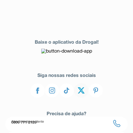
Baixe o aplicativo da Drogal!
Siga nossas redes sociais
Precisa de ajuda?
Atendimento ao cliente
0800 771 2120