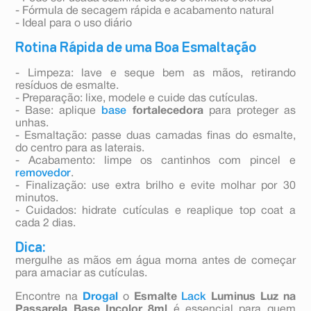
- Fórmula de secagem rápida e acabamento natural
- Ideal para o uso diário
Rotina Rápida de uma Boa Esmaltação
- Limpeza: lave e seque bem as mãos, retirando
resíduos de esmalte.
- Preparação: lixe, modele e cuide das cutículas.
- Base: aplique
base
fortalecedora
para proteger as
unhas.
- Esmaltação: passe duas camadas finas do esmalte,
do centro para as laterais.
- Acabamento: limpe os cantinhos com pincel e
removedor
.
- Finalização: use extra brilho e evite molhar por 30
minutos.
- Cuidados: hidrate cutículas e reaplique top coat a
cada 2 dias.
Dica:
mergulhe as mãos em água morna antes de começar
para amaciar as cutículas.
Encontre na
Drogal
o
Esmalte
Lack
Luminus Luz na
Passarela Base Incolor 8ml
é essencial para quem