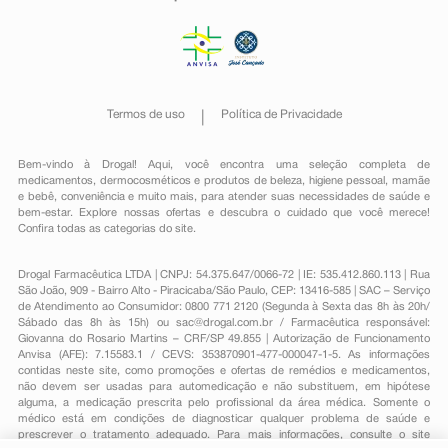
Termos de uso
Política de Privacidade
Bem-vindo à Drogal! Aqui, você encontra uma seleção completa de
medicamentos
,
dermocosméticos e produtos de beleza
,
higiene pessoal
,
mamãe
e bebê
,
conveniência
e muito mais, para atender suas necessidades de saúde e
bem-estar. Explore nossas ofertas e descubra o cuidado que você merece!
Confira todas as categorias do site.
Drogal Farmacêutica LTDA | CNPJ: 54.375.647/0066-72 | IE: 535.412.860.113 | Rua
São João, 909 - Bairro Alto - Piracicaba/São Paulo, CEP: 13416-585 | SAC – Serviço
de Atendimento ao Consumidor: 0800 771 2120 (Segunda à Sexta das 8h às 20h/
Sábado das 8h às 15h) ou
sac@drogal.com.br
/ Farmacêutica responsável:
Giovanna do Rosario Martins – CRF/SP 49.855 | Autorização de Funcionamento
Anvisa (AFE): 7.15583.1 / CEVS: 353870901-477-000047-1-5. As informações
contidas neste site, como promoções e ofertas de remédios e medicamentos,
não devem ser usadas para automedicação e não substituem, em hipótese
alguma, a medicação prescrita pelo profissional da área médica. Somente o
médico está em condições de diagnosticar qualquer problema de saúde e
prescrever o tratamento adequado. Para mais informações, consulte o site