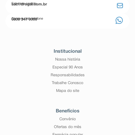
Entre em contato
sac@drogal.com.br
Compre pelo telefone
0800 347 0000
Institucional
Nossa história
Especial 90 Anos
Responsabilidades
Trabalhe Conosco
Mapa do site
Benefícios
Convênio
Ofertas do mês