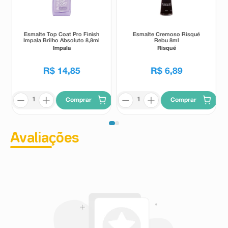
Esmalte Top Coat Pro Finish
Esmalte Cremoso Risqué
Impala Brilho Absoluto 8,8ml
Rebu 8ml
Impala
Risqué
R$
14
,
85
R$
6
,
89
Comprar
Comprar
Avaliações