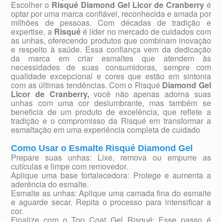
Escolher o
Risqué Diamond Gel Licor de Cranberry
é
optar por uma marca confiável, reconhecida e amada por
milhões de pessoas. Com décadas de tradição e
expertise, a
Risqué
é líder no mercado de cuidados com
as unhas, oferecendo produtos que combinam inovação
e respeito à saúde. Essa confiança vem da dedicação
da marca em criar esmaltes que atendem às
necessidades de suas consumidoras, sempre com
qualidade excepcional e cores que estão em sintonia
com as últimas tendências. Com o Risqué
Diamond Gel
Licor de Cranberry,
você não apenas adorna suas
unhas com uma cor deslumbrante, mas também se
beneficia de um produto de excelência, que reflete a
tradição e o compromisso da Risqué em transformar a
esmaltação em uma experiência completa de cuidado
Como Usar o Esmalte Risqué Diamond Gel
Prepare suas unhas: Lixe, remova ou empurre as
cutículas e limpe com removedor.
Aplique uma base fortalecedora: Protege e aumenta a
aderência do esmalte.
Esmalte as unhas: Aplique uma camada fina do esmalte
e aguarde secar. Repita o processo para intensificar a
cor.
Finalize com o Top Coat Gel Risqué: Esse passo é