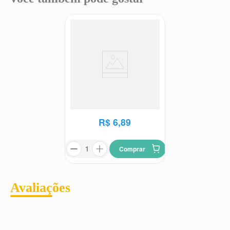
Esmalte Cremoso Risqué
Look do Dia Good Vibes 8ml
Risqué
R$
6
,
89
Comprar
Avaliações