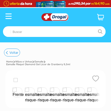
Buscar
TERMOS MAIS BUSCADOS
Voltar
1
º
fralda
Mãos e Unhas
Esmalte
2
º
pampers confort sec max
Esmalte Risqué Diamond Gel Licor de Cranberry 9,5ml
3
º
dipirona
4
º
lenço umedecido
5
º
tadalafila
6
º
minoxidil
7
º
desodorante