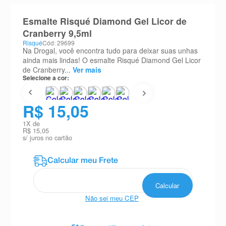
8
º
absorvente
Esmalte Risqué Diamond Gel Licor de
9
º
teste gravidez
Cranberry 9,5ml
Risqué
Cód: 29699
10
º
esmalte
Na Drogal, você encontra tudo para deixar suas unhas
ainda mais lindas! O esmalte Risqué Diamond Gel Licor
de Cranberry...
Ver mais
Selecione a cor:
R$ 15,05
1
X de
R$ 15,05
s/ juros no cartão
Não sei meu CEP