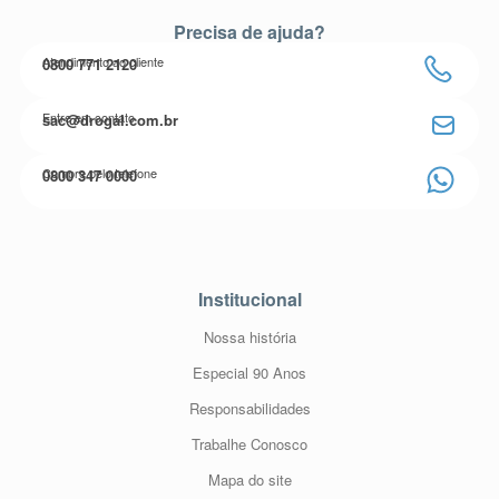
Precisa de ajuda?
Atendimento ao cliente
0800 771 2120
Entre em contato
sac@drogal.com.br
Compre pelo telefone
0800 347 0000
Institucional
Nossa história
Especial 90 Anos
Responsabilidades
Trabalhe Conosco
Mapa do site