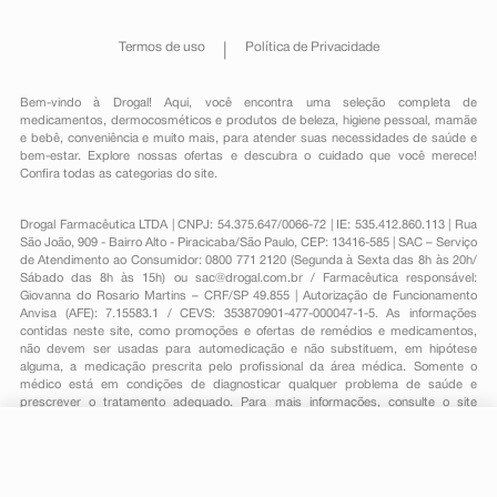
Termos de uso
Política de Privacidade
Bem-vindo à Drogal! Aqui, você encontra uma seleção completa de
medicamentos
,
dermocosméticos e produtos de beleza
,
higiene pessoal
,
mamãe
e bebê
,
conveniência
e muito mais, para atender suas necessidades de saúde e
bem-estar. Explore nossas ofertas e descubra o cuidado que você merece!
Confira todas as categorias do site.
Drogal Farmacêutica LTDA | CNPJ: 54.375.647/0066-72 | IE: 535.412.860.113 | Rua
São João, 909 - Bairro Alto - Piracicaba/São Paulo, CEP: 13416-585 | SAC – Serviço
de Atendimento ao Consumidor: 0800 771 2120 (Segunda à Sexta das 8h às 20h/
Sábado das 8h às 15h) ou
sac@drogal.com.br
/ Farmacêutica responsável:
Giovanna do Rosario Martins – CRF/SP 49.855 | Autorização de Funcionamento
Anvisa (AFE): 7.15583.1 / CEVS: 353870901-477-000047-1-5. As informações
contidas neste site, como promoções e ofertas de remédios e medicamentos,
não devem ser usadas para automedicação e não substituem, em hipótese
alguma, a medicação prescrita pelo profissional da área médica. Somente o
médico está em condições de diagnosticar qualquer problema de saúde e
prescrever o tratamento adequado. Para mais informações, consulte o site
Anvisa. As fotos contidas em nosso site são meramente ilustrativas. Promoções e
preços são válidos apenas para compras on-line, caso haja disponibilidade e
R$ 6,89
estão sujeitos a alterações no decorrer do dia. Todos os direitos reservados.
-
+
R$ 4,69
Comprar