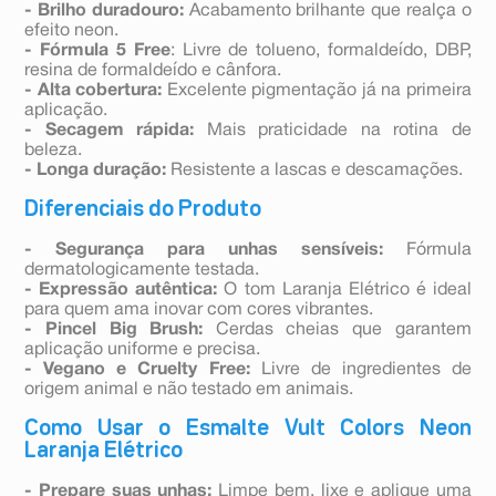
- Brilho duradouro:
Acabamento brilhante que realça o
efeito neon.
- Fórmula 5 Free
: Livre de tolueno, formaldeído, DBP,
resina de formaldeído e cânfora.
- Alta cobertura:
Excelente pigmentação já na primeira
aplicação.
- Secagem rápida:
Mais praticidade na rotina de
beleza.
- Longa duração:
Resistente a lascas e descamações.
Diferenciais do Produto
- Segurança para unhas sensíveis:
Fórmula
dermatologicamente testada.
- Expressão autêntica:
O tom Laranja Elétrico é ideal
para quem ama inovar com cores vibrantes.
- Pincel Big Brush:
Cerdas cheias que garantem
aplicação uniforme e precisa.
- Vegano e Cruelty Free:
Livre de ingredientes de
origem animal e não testado em animais.
Como Usar o Esmalte Vult Colors Neon
Laranja Elétrico
- Prepare suas unhas:
Limpe bem, lixe e aplique uma