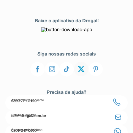
Baixe o aplicativo da Drogal!
Siga nossas redes sociais
Precisa de ajuda?
Atendimento ao cliente
0800 771 2120
Entre em contato
sac@drogal.com.br
Compre pelo telefone
0800 347 0000