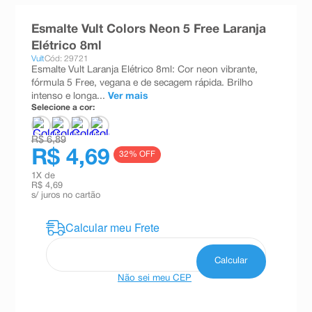
8
º
absorvente
Esmalte Vult Colors Neon 5 Free Laranja
9
º
teste gravidez
Elétrico 8ml
Vult
Cód: 29721
10
º
esmalte
Esmalte Vult Laranja Elétrico 8ml: Cor neon vibrante,
fórmula 5 Free, vegana e de secagem rápida. Brilho
intenso e longa...
Ver mais
Selecione a cor:
R$ 6,89
R$ 4,69
32
% OFF
1
X de
R$ 4,69
s/ juros no cartão
Não sei meu CEP