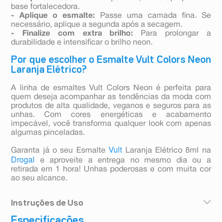
base fortalecedora.
- Aplique o esmalte:
Passe uma camada fina. Se
necessário, aplique a segunda após a secagem.
- Finalize com extra brilho:
Para prolongar a
durabilidade e intensificar o brilho neon.
Por que escolher o Esmalte Vult Colors Neon
Laranja Elétrico?
A linha de esmaltes Vult Colors Neon é perfeita para
quem deseja acompanhar as tendências da moda com
produtos de alta qualidade, veganos e seguros para as
unhas. Com cores energéticas e acabamento
impecável, você transforma qualquer look com apenas
algumas pinceladas.
Vult
Garanta já o seu Esmalte
Laranja Elétrico 8ml na
Drogal
e aproveite a entrega no mesmo dia ou a
retirada em 1 hora! Unhas poderosas e com muita cor
ao seu alcance.
Instruções de Uso
Especificações
- Prepare suas unhas:
Limpe bem, lixe e aplique uma