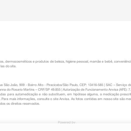
os
,
dermocosméticos e produtos de beleza
,
higiene pessoal
,
mamãe e bebê
,
conveniênc
ias do site.
Rua São João, 909 - Bairro Alto - Piracicaba/São Paulo, CEP: 13416-585 | SAC – Serviç
nna do Rosario Martins – CRF/SP 49.855 | Autorização de Funcionamento Anvisa (AFE): 7
s para automedicação e não substituem, em hipótese alguma, a medicação prescrit
Para mais informações, consulte o site Anvisa. As fotos contidas em nosso site são m
Todos os direitos reservados.
Powered by