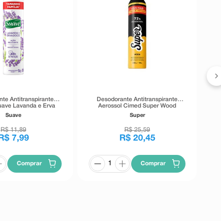
te Antitranspirante
Desodorante Antitranspirante
uave Lavanda e Erva
Aerossol Cimed Super Wood
Doce 200ml
250ml
Suave
Super
R$
11
,
89
R$
25
,
59
R$
7
,
99
R$
20
,
45
Comprar
Comprar