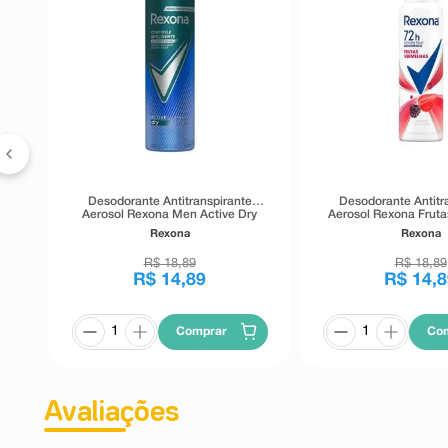
e
t
h
Desodorante Antitranspirante
Desodorante Antitr
Aerosol Rexona Men Active Dry
Aerosol Rexona Fruta
150ml
150ml
Rexona
Rexona
R$
18
,
89
R$
18
,
89
R$
14
,
89
R$
14
,
8
Comprar
Co
Avaliações