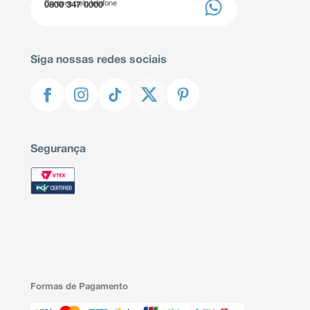
Compre pelo telefone
0800 347 0000
Siga nossas redes sociais
Segurança
Formas de Pagamento