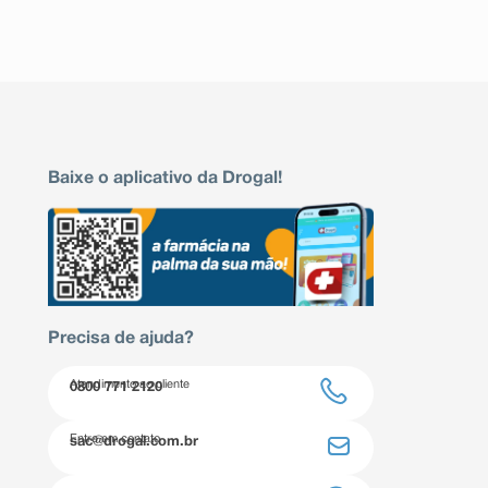
Baixe o aplicativo da Drogal!
Precisa de ajuda?
Atendimento ao cliente
0800 771 2120
Entre em contato
sac@drogal.com.br