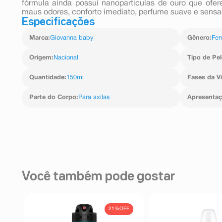
fórmula ainda possui nanopartículas de ouro que ofe
maus odores, conforto imediato, perfume suave e sensaç
Especificações
Marca
:
Giovanna baby
Gênero
:
Fem
Origem
:
Nacional
Tipo de Pel
Quantidade
:
150ml
Fases da V
Parte do Corpo
:
Para axilas
Apresenta
Você também pode gostar
21%
OFF