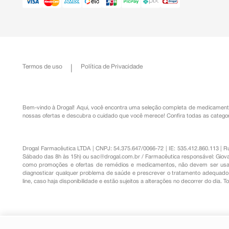
Termos de uso
Política de Privacidade
Bem-vindo à Drogal! Aqui, você encontra uma seleção completa de
medicament
nossas ofertas e descubra o cuidado que você merece!
Confira todas as categor
Drogal Farmacêutica LTDA | CNPJ: 54.375.647/0066-72 | IE: 535.412.860.113 | 
Sábado das 8h às 15h) ou
sac@drogal.com.br
/ Farmacêutica responsável: Giova
como promoções e ofertas de remédios e medicamentos, não devem ser usada
diagnosticar qualquer problema de saúde e prescrever o tratamento adequado. 
line, caso haja disponibilidade e estão sujeitos a alterações no decorrer do dia. 