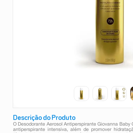
9
º
esmalte
10
º
absorvente
Descrição do Produto
O Desodorante Aerosol Antiperspirante Giovanna Baby 
antiperspirante intensiva, além de promover hidrata