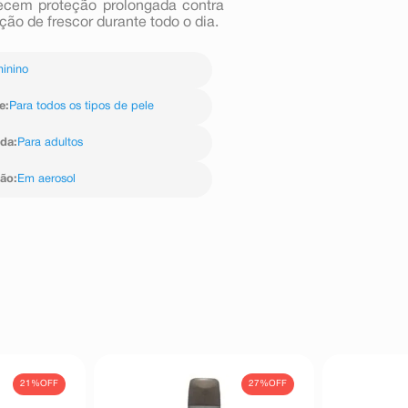
recem proteção prolongada contra
ão de frescor durante todo o dia.
inino
e
:
Para todos os tipos de pele
ida
:
Para adultos
ção
:
Em aerosol
21%
OFF
27%
OFF