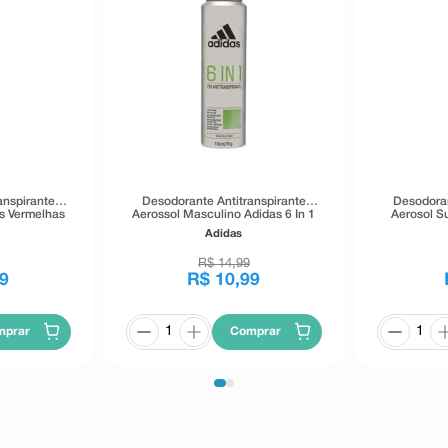
anspirante
Desodorante Antitranspirante
Desodoran
s Vermelhas
Aerossol Masculino Adidas 6 In 1
Aerosol S
150ml
Adidas
R$
14
,
99
9
R$
10
,
99
mprar
Comprar