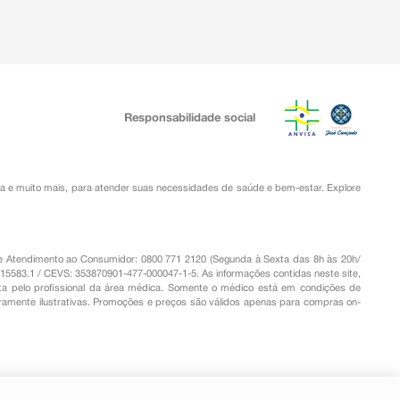
Responsabilidade social
ia
e muito mais, para atender suas necessidades de saúde e bem-estar. Explore
o de Atendimento ao Consumidor: 0800 771 2120 (Segunda à Sexta das 8h às 20h/
.15583.1 / CEVS: 353870901-477-000047-1-5. As informações contidas neste site,
a pelo profissional da área médica. Somente o médico está em condições de
eramente ilustrativas. Promoções e preços são válidos apenas para compras on-