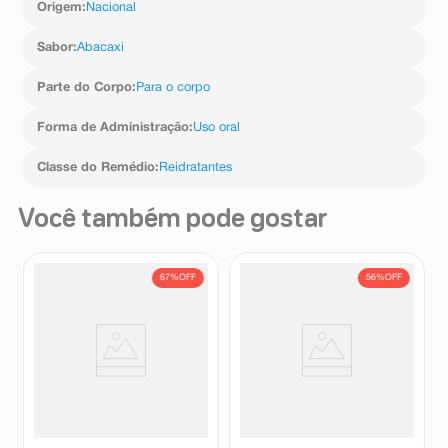
Origem
:
Nacional
Sabor
:
Abacaxi
Parte do Corpo
:
Para o corpo
Forma de Administração
:
Uso oral
Classe do Remédio
:
Reidratantes
Você também pode gostar
67%
OFF
56%
OFF
Hidraplex Pó Natulab Sabor
Hidralyte 45 Sabor Uva 500ml
Água de Coco 4 Envelopes de
27,9g
Hidraplex
Hidralyte
R$
79
,
74
R$
32
,
02