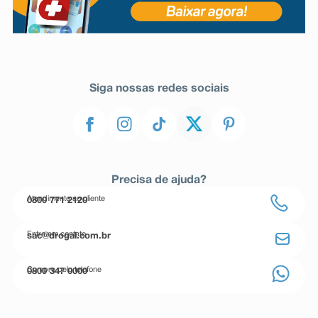
Siga nossas redes sociais
Precisa de ajuda?
Atendimento ao cliente
0800 771 2120
Entre em contato
sac@drogal.com.br
Compre pelo telefone
0800 347 0000