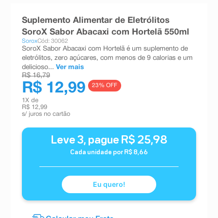
8
º
teste gravidez
Suplemento Alimentar de Eletrólitos
9
º
esmalte
SoroX Sabor Abacaxi com Hortelã 550ml
Sorox
Cód: 30062
10
º
absorvente
SoroX Sabor Abacaxi com Hortelã é um suplemento de
eletrólitos, zero açúcares, com menos de 9 calorias e um
delicioso...
Ver mais
R$ 16,79
R$ 12,99
23
% OFF
1
X de
R$ 12,99
s/ juros no cartão
Leve
3
, pague
R$
25
,
98
Cada unidade por
R$
8
,
66
Eu quero!