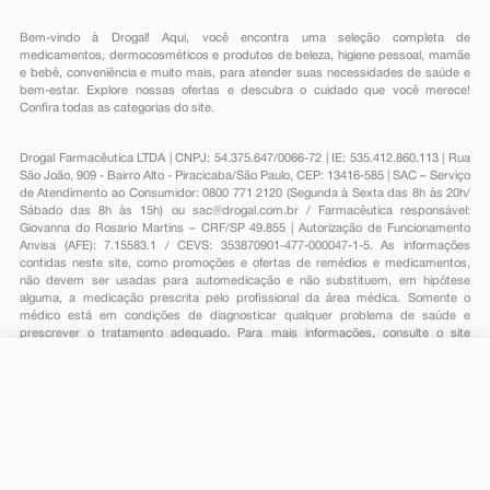
Bem-vindo à Drogal! Aqui, você encontra uma seleção completa de
medicamentos
,
dermocosméticos e produtos de beleza
,
higiene pessoal
,
mamãe
e bebê
,
conveniência
e muito mais, para atender suas necessidades de saúde e
bem-estar. Explore nossas ofertas e descubra o cuidado que você merece!
Confira todas as categorias do site.
Drogal Farmacêutica LTDA | CNPJ: 54.375.647/0066-72 | IE: 535.412.860.113 | Rua
São João, 909 - Bairro Alto - Piracicaba/São Paulo, CEP: 13416-585 | SAC – Serviço
de Atendimento ao Consumidor: 0800 771 2120 (Segunda à Sexta das 8h às 20h/
Sábado das 8h às 15h) ou
sac@drogal.com.br
/ Farmacêutica responsável:
Giovanna do Rosario Martins – CRF/SP 49.855 | Autorização de Funcionamento
Anvisa (AFE): 7.15583.1 / CEVS: 353870901-477-000047-1-5. As informações
contidas neste site, como promoções e ofertas de remédios e medicamentos,
não devem ser usadas para automedicação e não substituem, em hipótese
alguma, a medicação prescrita pelo profissional da área médica. Somente o
médico está em condições de diagnosticar qualquer problema de saúde e
prescrever o tratamento adequado. Para mais informações, consulte o site
Anvisa. As fotos contidas em nosso site são meramente ilustrativas. Promoções e
preços são válidos apenas para compras on-line, caso haja disponibilidade e
R$ 16,79
estão sujeitos a alterações no decorrer do dia. Todos os direitos reservados.
-
+
R$ 12,99
Comprar
Em
1
x
R$ 12,99
Powered by