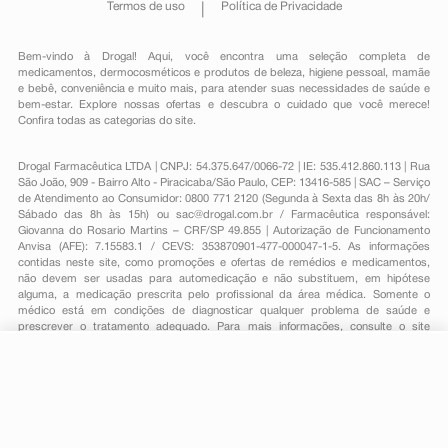
Termos de uso
Política de Privacidade
Bem-vindo à Drogal! Aqui, você encontra uma seleção completa de
medicamentos
,
dermocosméticos e produtos de beleza
,
higiene pessoal
,
mamãe
e bebê
,
conveniência
e muito mais, para atender suas necessidades de saúde e
bem-estar. Explore nossas ofertas e descubra o cuidado que você merece!
Confira todas as categorias do site.
Drogal Farmacêutica LTDA | CNPJ: 54.375.647/0066-72 | IE: 535.412.860.113 | Rua
São João, 909 - Bairro Alto - Piracicaba/São Paulo, CEP: 13416-585 | SAC – Serviço
de Atendimento ao Consumidor: 0800 771 2120 (Segunda à Sexta das 8h às 20h/
Sábado das 8h às 15h) ou
sac@drogal.com.br
/ Farmacêutica responsável:
Giovanna do Rosario Martins – CRF/SP 49.855 | Autorização de Funcionamento
Anvisa (AFE): 7.15583.1 / CEVS: 353870901-477-000047-1-5. As informações
contidas neste site, como promoções e ofertas de remédios e medicamentos,
não devem ser usadas para automedicação e não substituem, em hipótese
alguma, a medicação prescrita pelo profissional da área médica. Somente o
médico está em condições de diagnosticar qualquer problema de saúde e
prescrever o tratamento adequado. Para mais informações, consulte o site
Anvisa. As fotos contidas em nosso site são meramente ilustrativas. Promoções e
preços são válidos apenas para compras on-line, caso haja disponibilidade e
estão sujeitos a alterações no decorrer do dia. Todos os direitos reservados.
-
+
Comprar
Powered by