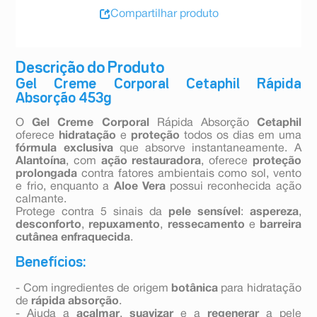
Compartilhar produto
Descrição do Produto
Gel Creme Corporal Cetaphil Rápida
Absorção 453g
O
Gel Creme Corporal
Rápida Absorção
Cetaphil
oferece
hidratação
e
proteção
todos os dias em uma
fórmula exclusiva
que absorve instantaneamente. A
Alantoína
, com
ação restauradora
, oferece
proteção
prolongada
contra fatores ambientais como sol, vento
e frio, enquanto a
Aloe Vera
possui reconhecida ação
calmante.
Protege contra 5 sinais da
pele sensível
:
aspereza
,
desconforto
,
repuxamento
,
ressecamento
e
barreira
cutânea enfraquecida
.
Benefícios:
- Com ingredientes de origem
botânica
para hidratação
de
rápida absorção
.
- Ajuda a
acalmar
,
suavizar
e a
regenerar
a pele