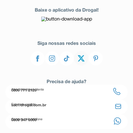
Baixe o aplicativo da Drogal!
Siga nossas redes sociais
Precisa de ajuda?
Atendimento ao cliente
0800 771 2120
Entre em contato
sac@drogal.com.br
Compre pelo telefone
0800 347 0000