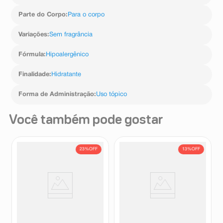
Parte do Corpo
:
Para o corpo
Variações
:
Sem fragrância
Fórmula
:
Hipoalergênico
Finalidade
:
Hidratante
Forma de Administração
:
Uso tópico
Você também pode gostar
23%
OFF
13%
OFF
Hidratante Epidrat Calm B5
Hidratante Epidrat Calm B5
50ml
20ml
Mantecorp Skincare
Mantecorp Skincare