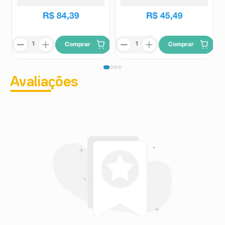
R$
109
,
69
R$
52
,
29
R$
84
,
39
R$
45
,
49
Comprar
Comprar
Avaliações