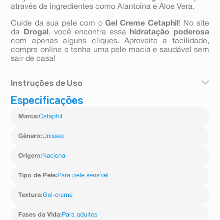
através de ingredientes como Alantoína e Aloe Vera.
Cuide da sua pele com o
Gel Creme Cetaphil
! No site
da
Drogal
, você encontra essa
hidratação poderosa
com apenas alguns cliques. Aproveite a facilidade,
compre online e tenha uma pele macia e saudável sem
sair de casa!
Instruções de Uso
Especificações
Aplique duas vezes ao dia, ou conforme necessidade,
nas áreas da pele com tendência a (ou afetadas por)
Marca
:
Cetaphil
secura e irritação.
Gênero
:
Unissex
Origem
:
Nacional
Tipo de Pele
:
Para pele sensível
Textura
:
Gel-creme
Fases da Vida
:
Para adultos