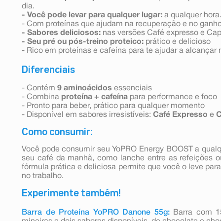
dia.
- Você pode levar para qualquer lugar:
a qualquer hora
- Com proteínas que ajudam na recuperação e no ganh
- Sabores deliciosos:
nas versões Café expresso e Ca
- Seu pré ou pós-treino proteico:
prático e delicioso
- Rico em proteínas e cafeína para te ajudar a alcançar
Diferenciais
- Contém
9 aminoácidos
essenciais
- Combina
proteína + cafeína
para performance e foco
- Pronto para beber, prático para qualquer momento
- Disponível em sabores irresistíveis:
Café Expresso
e
C
Como consumir:
Você pode consumir seu YoPRO Energy BOOST a qualq
seu café da manhã, como lanche entre as refeições ou
fórmula prática e deliciosa permite que você o leve par
no trabalho.
Experimente também!
Barra de Proteína YoPRO Danone 55g:
Barra com 15