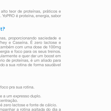
lto teor de proteínas, práticos e
. YoPRO é proteína, energia, sabor
st?
s, proporcionando saciedade e
Whey e Caseína. É zero lactose e
nta também com uma dose de 100mg
ergia e foco para os seus treinos.
egularmente e quer dar um boost em
io de proteínas, é um aliado para
do a sua rotina de forma saudável
foco pra sua rotina.
e a um expresso duplo.
centração.
 zero lactose e fonte de cálcio.
mpanhar a rotina agitada do dia a