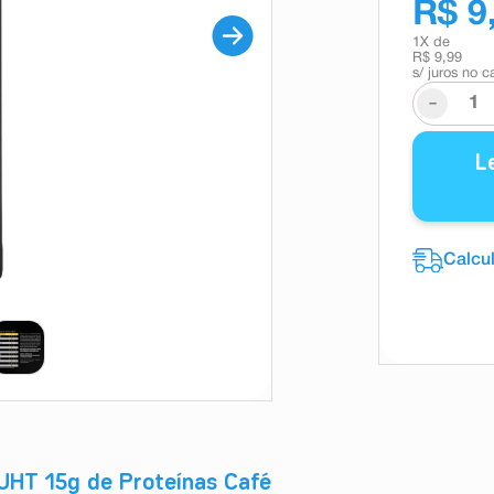
R$ 9
1
X de
R$ 9,99
s/ juros no c
-
L
UHT 15g de Proteínas Café