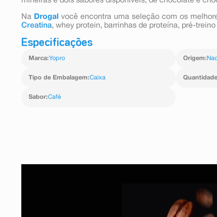
mineiras e dois sabores disponíveis, de chocolate e c
Na
Drogal
você encontra uma seleção com os melho
Creatina
, whey protein, barrinhas de proteína, pré-trein
Especificações
Marca
:
Yopro
Origem
:
Nac
Tipo de Embalagem
:
Caixa
Quantidad
Sabor
:
Café