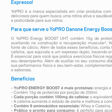
Expresso!
YoPRO é a marca especialista em criar produtos com a
deliciosos para quem busca uma rotina ativa e saudável
e praticidade para sua rotina.
Para que serve o YoPRO Danone Energy Boo
O YoPRO Energy BOOST UHT contém 15g de proteína
auxiliando na construção e recuperação muscular¹, 
fonte de cálcio. Além de todos esses benefícios, co
cafeína, que equivale a um expresso duplo, trazendo en
É essencial para você que pratica exercícios físicos r
seu desempenho. Além de auxiliar no seu consumo diár
sua performance física e seu bem-estar, complementan
e saborosa.
Benefícios
- YoPRO ENERGY BOOST é mais proteínas:
energia e 
- Contém 15g de proteínas por porção de 250ml.
- Cada porção contém 100mg de cafeína:
o equivalent
- A cafeína aumenta o estado de alerta e melhora a con
- Contém 9 aminoácidos essenciais:
Whey e Caseína, é
- Prático e pronto para consumo:
é perfeito para aco