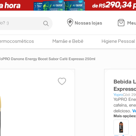
:)
Meu
Nossas lojas
ermocosméticos
Mamãe e Bebê
Higiene Pessoal
YoPRO Danone Energy Boost Sabor Café Expresso 250ml
Bebida 
Express
Yopro
Cód: 2
YoPRO Ener
cafeína, ene
delicioso.
V
Mais opções: