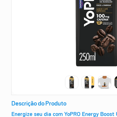
9
º
absorvente
10
º
shampoo
Descrição do Produto
Energize seu dia com YoPRO Energy Boost 