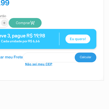
,99
artão
+
Comprar
eve
3
, pague
R$
19
,
98
Eu quero!
Cada unidade por
R$
6
,
66
Não sei meu CEP