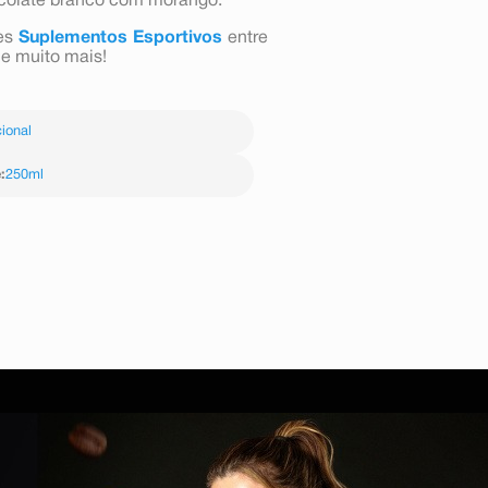
hocolate branco com morango.
res
Suplementos Esportivos
entre
o e muito mais!
ional
e
:
250ml