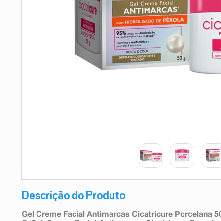
9
º
absorvente
10
º
shampoo
Descrição do Produto
Gel Creme Facial Antimarcas Cicatricure Porcelana 5