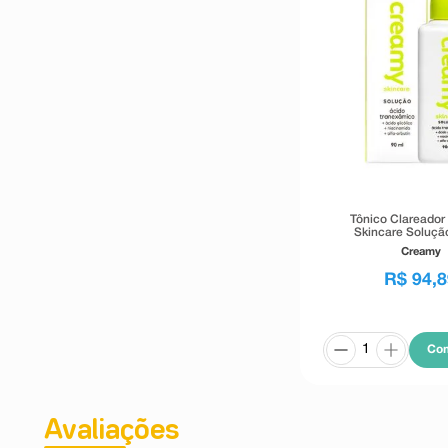
Tônico Clareado
Skincare Soluçã
Tranexâmico 
Creamy
R$
94
,
8
Co
Avaliações