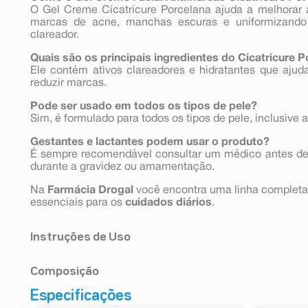
O Gel Creme Cicatricure Porcelana ajuda a melhorar 
marcas de acne, manchas escuras e uniformizando
clareador.
Quais são os principais ingredientes do Cicatricure 
Ele contém ativos clareadores e hidratantes que ajud
reduzir marcas.
Pode ser usado em todos os tipos de pele?
Sim, é formulado para todos os tipos de pele, inclusive 
Gestantes e lactantes podem usar o produto?
É sempre recomendável consultar um médico antes de
durante a gravidez ou amamentação.
Na
Farmácia Drogal
você encontra uma linha complet
essenciais para os
cuidados diários
.
Instruções de Uso
Use diariamente pela manhã e à noite sobre a pele lim
Composição
adequada de produto, massageando o rosto, pescoço e c
Especificações
água, gluconolactona, glicerol, ésteres peg-20 de tribe
de cetearila, álcool cetílico, adipato de diisopropila,