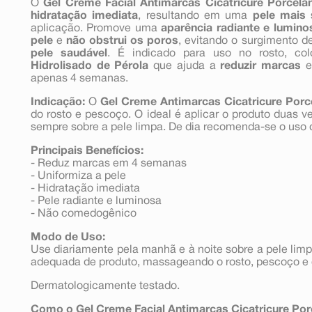
O
Gel Creme Facial Antimarcas Cicatricure Porcela
hidratação imediata
, resultando em uma
pele mais
aplicação. Promove uma
aparência radiante e lumino
pele
e
não obstrui os poros
, evitando o surgimento 
pele saudável
. É indicado para uso no rosto, c
Hidrolisado de Pérola
que ajuda a
reduzir marcas
apenas 4 semanas.
Indicação:
O
Gel Creme Antimarcas Cicatricure Porc
do rosto e pescoço. O ideal é aplicar o produto duas v
sempre sobre a pele limpa. De dia recomenda-se o uso
Principais Benefícios:
- Reduz marcas em 4 semanas
- Uniformiza a pele
- Hidratação imediata
- Pele radiante e luminosa
- Não comedogênico
Modo de Uso:
Use diariamente pela manhã e à noite sobre a pele lim
adequada de produto, massageando o rosto, pescoço e c
Dermatologicamente testado.
Como o Gel Creme Facial Antimarcas Cicatricure Por