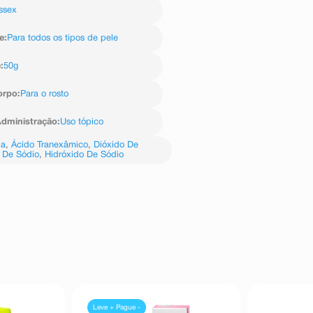
ssex
ilcelulose, fenoxietanol, hidróxido
icônico, polimetilsilsesquioxano,
rililglicol, butileno glicol, mica,
e
:
Para todos os tipos de pele
sódico, extrato da raiz de alcaçuz
sódio, pérola hidrolisada, limoneno
e
:
50g
orpo
:
Para o rosto
dministração
:
Uso tópico
da
,
Ácido Tranexâmico
,
Dióxido De
o De Sódio
,
Hidróxido De Sódio
Leve + Pague -