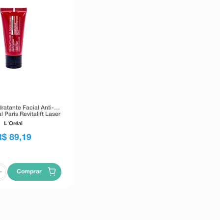
ratante Facial Anti-
l Paris Revitalift Laser
i Correct FPS25 30ml
L'Oréal
R$
89
,
19
Comprar