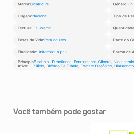
Marca
:
Cicatricure
Gênero
:
Uni
peg-12, ácido tranexâmico, nicotinamida, cetil hidroxiet
de sódio, dimeticonol, dimeticona, ácido galactosilgl
crospolímero-6 de poliacrilato, dióxido de titânio, cap
Origem
:
Nacional
Tipo de Pel
perfume, bisabolol, acetato de tocoferila, edetato dis
ural, dióxido de silício , 1,2-hexanodiol, hialuronato de 
Textura
:
Gel-creme
Quantidad
Fases da Vida
:
Para adultos
Parte do C
Finalidade
:
Uniformiza a pele
Forma de A
Princípio
Bisabolol
,
Dimeticona
,
Fenoxietanol
,
Glicerol
,
Nicotinami
Ativo
:
Silício
,
Dióxido De Titânio
,
Edetato Dissódico
,
Hialuronat
Você também pode gostar