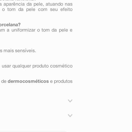
a aparência da pele, atuando nas
 o tom da pele com seu efeito
Porcelana?
am a uniformizar o tom da pele e
as mais sensíveis.
 usar qualquer produto cosmético
a de
dermocosméticos
e produtos
pa e seca. Aplique uma quantidade
olo e evitando a área dos olhos.
enina, caprilil meticona, nonanoato
 crospolímero de dimeticona/ppg-20