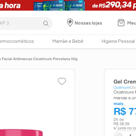
:)
Meu
Nossas lojas
ermocosméticos
Mamãe e Bebê
Higiene Pessoal
 Facial Antimarcas Cicatricure Porcelana 50g
Gel Crem
Cicatricure
Cód
Cicatricure
marcas e un
mais
R$ 7
2
X de
R$ 38,59
s/ juros no c