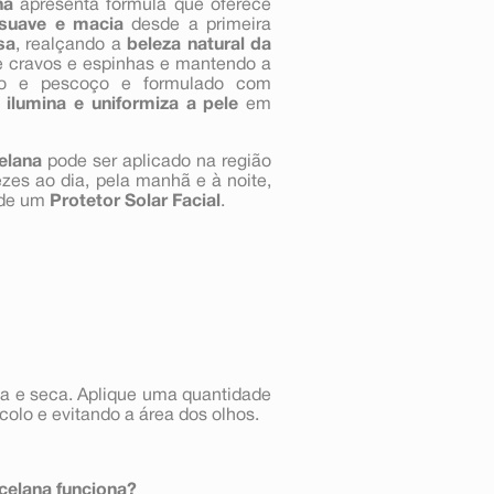
na
apresenta fórmula que oferece
 suave e macia
desde a primeira
sa
, realçando a
beleza natural da
de cravos e espinhas e mantendo a
olo e pescoço e formulado com
e
ilumina e uniformiza a pele
em
elana
pode ser aplicado na região
ezes ao dia, pela manhã e à noite,
 de um
Protetor Solar Facial
.
pa e seca. Aplique uma quantidade
olo e evitando a área dos olhos.
celana funciona?