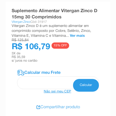
8
º
teste gravidez
Suplemento Alimentar Vitergan Zinco D
9
º
esmalte
15mg 30 Comprimidos
Vitergan Zinco
Cód: 31917
10
º
absorvente
Vitergan Zinco D é um suplemento alimentar em
comprimido composto por Cobre, Selênio, Zinco,
Vitamina E, Vitamina C e Vitamina...
Ver mais
R$ 125,84
R$ 106,79
15
% OFF
3
X de
R$ 35,59
s/ juros no cartão
Não sei meu CEP
Compartilhar produto