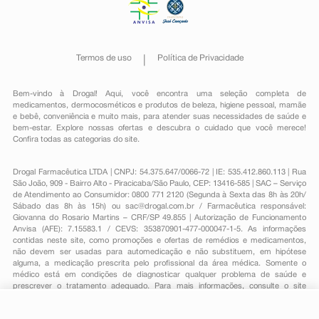
Termos de uso
Política de Privacidade
Bem-vindo à Drogal! Aqui, você encontra uma seleção completa de
medicamentos
,
dermocosméticos e produtos de beleza
,
higiene pessoal
,
mamãe
e bebê
,
conveniência
e muito mais, para atender suas necessidades de saúde e
bem-estar. Explore nossas ofertas e descubra o cuidado que você merece!
Confira todas as categorias do site.
Drogal Farmacêutica LTDA | CNPJ: 54.375.647/0066-72 | IE: 535.412.860.113 | Rua
São João, 909 - Bairro Alto - Piracicaba/São Paulo, CEP: 13416-585 | SAC – Serviço
de Atendimento ao Consumidor: 0800 771 2120 (Segunda à Sexta das 8h às 20h/
Sábado das 8h às 15h) ou
sac@drogal.com.br
/ Farmacêutica responsável:
Giovanna do Rosario Martins – CRF/SP 49.855 | Autorização de Funcionamento
Anvisa (AFE): 7.15583.1 / CEVS: 353870901-477-000047-1-5. As informações
contidas neste site, como promoções e ofertas de remédios e medicamentos,
não devem ser usadas para automedicação e não substituem, em hipótese
alguma, a medicação prescrita pelo profissional da área médica. Somente o
médico está em condições de diagnosticar qualquer problema de saúde e
prescrever o tratamento adequado. Para mais informações, consulte o site
Anvisa. As fotos contidas em nosso site são meramente ilustrativas. Promoções e
preços são válidos apenas para compras on-line, caso haja disponibilidade e
R$ 125,84