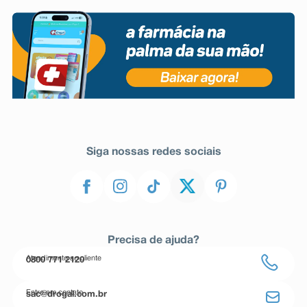
Siga nossas redes sociais
Precisa de ajuda?
Atendimento ao cliente
0800 771 2120
Entre em contato
sac@drogal.com.br