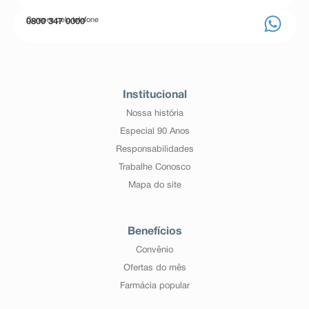
Compre pelo telefone
0800 347 0000
Institucional
Nossa história
Especial 90 Anos
Responsabilidades
Trabalhe Conosco
Mapa do site
Benefícios
Convênio
Ofertas do mês
Farmácia popular