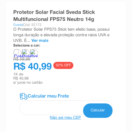
8
º
teste gravidez
Protetor Solar Facial Sveda Stick
9
º
absorvente
Multifuncional FPS75 Neutro 14g
Sveda
Cód: 32172
10
º
shampoo
O Protetor Solar FPS75 Stick tem efeito base, possui
longa duração e elevada proteção contra raios UVA e
UVB. É...
Ver mais
Selecione a cor:
R$ 59,99
R$ 40,99
32
% OFF
1
X de
R$ 40,99
s/ juros no cartão
Não sei meu CEP