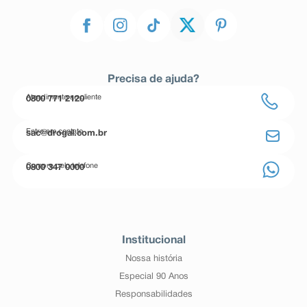
Precisa de ajuda?
Atendimento ao cliente
0800 771 2120
Entre em contato
sac@drogal.com.br
Compre pelo telefone
0800 347 0000
Institucional
Nossa história
Especial 90 Anos
Responsabilidades