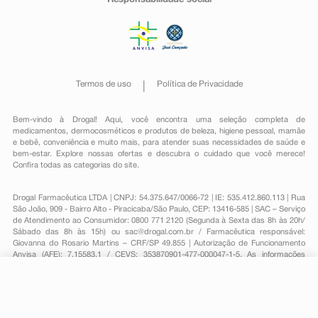
Termos de uso
Política de Privacidade
Bem-vindo à Drogal! Aqui, você encontra uma seleção completa de
medicamentos
,
dermocosméticos e produtos de beleza
,
higiene pessoal
,
mamãe
e bebê
,
conveniência
e muito mais, para atender suas necessidades de saúde e
bem-estar. Explore nossas ofertas e descubra o cuidado que você merece!
Confira todas as categorias do site.
Drogal Farmacêutica LTDA | CNPJ: 54.375.647/0066-72 | IE: 535.412.860.113 | Rua
São João, 909 - Bairro Alto - Piracicaba/São Paulo, CEP: 13416-585 | SAC – Serviço
de Atendimento ao Consumidor: 0800 771 2120 (Segunda à Sexta das 8h às 20h/
Sábado das 8h às 15h) ou
sac@drogal.com.br
/ Farmacêutica responsável:
Giovanna do Rosario Martins – CRF/SP 49.855 | Autorização de Funcionamento
Anvisa (AFE): 7.15583.1 / CEVS: 353870901-477-000047-1-5. As informações
contidas neste site, como promoções e ofertas de remédios e medicamentos,
não devem ser usadas para automedicação e não substituem, em hipótese
R$ 21,45
alguma, a medicação prescrita pelo profissional da área médica. Somente o
-
+
R$ 14,99
Comprar
médico está em condições de diagnosticar qualquer problema de saúde e
prescrever o tratamento adequado. Para mais informações, consulte o site
Em
1
x
R$ 14,99