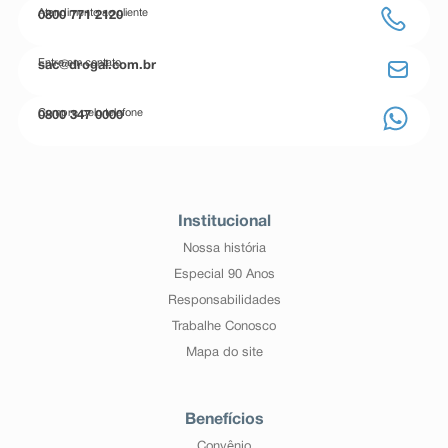
Atendimento ao cliente
0800 771 2120
Entre em contato
sac@drogal.com.br
Compre pelo telefone
0800 347 0000
Institucional
Nossa história
Especial 90 Anos
Responsabilidades
Trabalhe Conosco
Mapa do site
Benefícios
Convênio