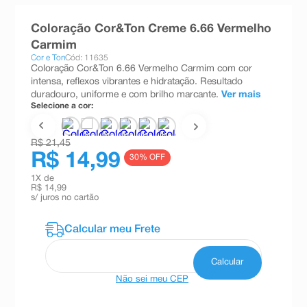
8
º
teste gravidez
Coloração Cor&Ton Creme 6.66 Vermelho
9
º
absorvente
Carmim
Cor e Ton
Cód: 11635
10
º
shampoo
Coloração Cor&Ton 6.66 Vermelho Carmim com cor
intensa, reflexos vibrantes e hidratação. Resultado
duradouro, uniforme e com brilho marcante.
Ver mais
Selecione a cor:
R$ 21,45
R$ 14,99
30
% OFF
1
X de
R$ 14,99
s/ juros no cartão
Não sei meu CEP