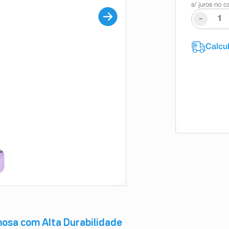
s/ juros no c
-
mosa com Alta Durabilidade