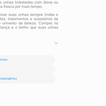
e unhas hidratadas com óleos ou
a fresca por mais tempo.
eixar suas unhas sempre lindas e
tes, tratamentos e acessórios da
o universo da beleza. Compre na
fiança e o brilho que suas unhas
utículas.
as.
inino
em cada unha, do centro para as
 o efeito perolado e aumentar a
poalergênico