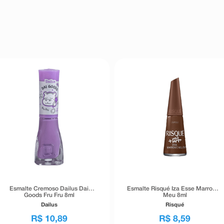
Esmalte Cremoso Dailus Dai
Esmalte Risqué Iza Esse Marrom é
Goods Fru Fru 8ml
Meu 8ml
Dailus
Risqué
R$
10
,
89
R$
8
,
59