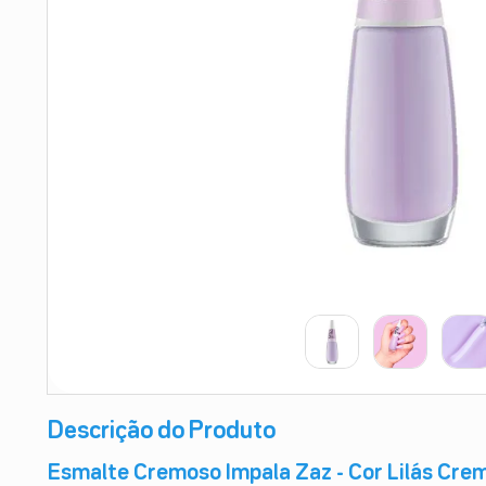
9
º
esmalte
10
º
absorvente
Descrição do Produto
Esmalte Cremoso Impala Zaz - Cor Lilás Cre