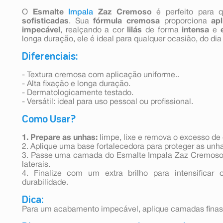
O
Esmalte
Impala
Zaz Cremoso
é perfeito para
sofisticadas
. Sua
fórmula cremosa
proporciona
ap
impecável
, realçando a cor
lilás
de forma
intensa
e
longa duração, ele é ideal para qualquer ocasião, do dia
Diferenciais:
- Textura cremosa com aplicação uniforme..
- Alta fixação e longa duração.
- Dermatologicamente testado.
- Versátil: ideal para uso pessoal ou profissional.
Como Usar?
1. Prepare as unhas:
limpe, lixe e remova o excesso de 
2. Aplique uma base fortalecedora para proteger as unh
3. Passe uma camada do Esmalte Impala Zaz Cremoso 
laterais.
4. Finalize com um extra brilho para intensificar
durabilidade.
Dica:
Para um acabamento impecável, aplique camadas finas 