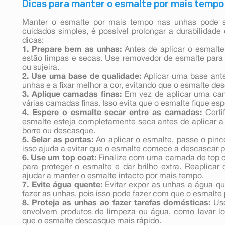
Dicas para manter o esmalte por mais tempo
Manter o esmalte por mais tempo nas unhas pode 
cuidados simples, é possível prolongar a durabilidad
dicas:
1. Prepare bem as unhas:
Antes de aplicar o esmalte
estão limpas e secas. Use removedor de esmalte para 
ou sujeira.
2. Use uma base de qualidade:
Aplicar uma base ante
unhas e a fixar melhor a cor, evitando que o esmalte de
3. Aplique camadas finas:
Em vez de aplicar uma cam
várias camadas finas. Isso evita que o esmalte fique e
4. Espere o esmalte secar entre as camadas:
Certi
esmalte esteja completamente seca antes de aplicar a 
borre ou descasque.
5. Selar as pontas:
Ao aplicar o esmalte, passe o pin
isso ajuda a evitar que o esmalte comece a descascar p
6. Use um top coat:
Finalize com uma camada de top coa
para proteger o esmalte e dar brilho extra. Reaplicar
ajudar a manter o esmalte intacto por mais tempo.
7. Evite água quente:
Evitar expor as unhas a água qu
fazer as unhas, pois isso pode fazer com que o esmalte
8. Proteja as unhas ao fazer tarefas domésticas:
Use
envolvem produtos de limpeza ou água, como lavar lou
que o esmalte descasque mais rápido.