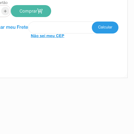
artão
+
Comprar
Não sei meu CEP