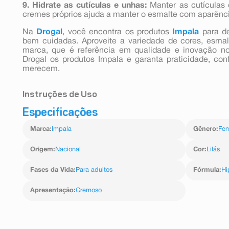
9. Hidrate as cutículas e unhas:
Manter as cutículas 
cremes próprios ajuda a manter o esmalte com aparênci
Na
Drogal
, você encontra os produtos
Impala
para d
bem cuidadas. Aproveite a variedade de cores, esmal
marca, que é referência em qualidade e inovação n
Drogal os produtos Impala e garanta praticidade, con
merecem.
Instruções de Uso
Especificações
1. Prepare as unhas: limpe, lixe e remova o excesso de c
2. Aplique uma base fortalecedora para proteger as unh
Marca
:
Impala
Gênero
:
Fem
3. Passe uma camada do Esmalte Impala Zaz Cremoso 
laterais.
4. Finalize com um extra brilho para intensificar
Origem
:
Nacional
Cor
:
Lilás
durabilidade.
Fases da Vida
:
Para adultos
Fórmula
:
Hi
Apresentação
:
Cremoso