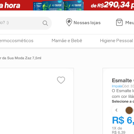
:)
Meu
Nossas lojas
ermocosméticos
Mamãe e Bebê
Higiene Pessoal
r da Sua Moda Zaz 7,5ml
Esmalte
Impala
Cód: 3
O Esmalte I
com cor lil
Selecione a c
R$ 6
1
X de
R$ 6,39