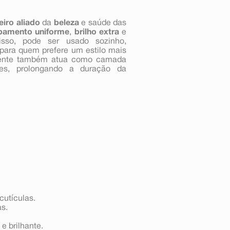
eiro aliado
da
beleza
e saúde das
bamento uniforme
,
brilho extra
e
sso, pode ser usado sozinho,
 para quem prefere um estilo mais
sparente também atua como camada
ões, prolongando a duração da
cutículas.
as.
e brilhante.