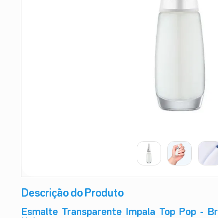
9
º
teste gravidez
10
º
esmalte
Descrição do Produto
Esmalte Transparente Impala Top Pop - Br