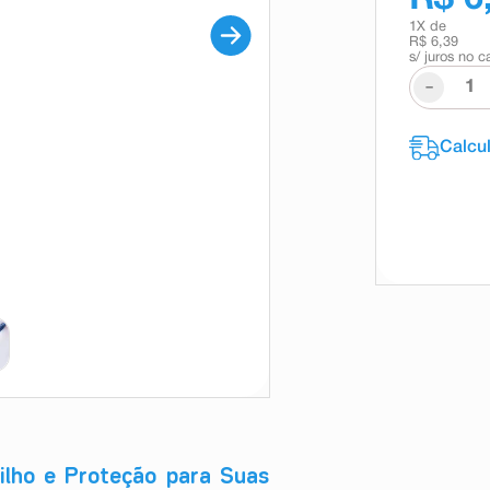
1
X de
R$ 6,39
s/ juros no c
-
ilho e Proteção para Suas