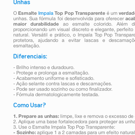
Unhas
O
Esmalte
Impala
Top Pop Transparente
é um
verdad
unhas. Sua fórmula foi desenvolvida para oferecer
aca
maior durabilidade
ao esmalte colorido. Além di
proporcionando um visual discreto e elegante, perfeito
natural. Versátil e prático, o Impala Top Pop Tran
protetora, ajudando a evitar lascas e descamaç
esmaltação.
Diferenciais:
- Brilho intenso e duradouro.
- Protege e prolonga a esmaltação.
- Acabamento uniforme e sofisticado.
- Ação selante contra lascas e descamações.
- Pode ser usado sozinho ou como finalizador.
- Fórmula dermatologicamente testada.
Como Usar?
1. Prepare as unhas:
limpe, lixe e remova o excesso de 
2. Aplique uma base fortalecedora para proteger as unh
3. Use o Esmalte Impala Top Pop Transparente:
- Sozinho:
aplique 1 a 2 camadas para um efeito natural 