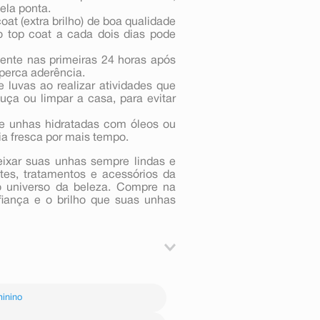
ela ponta.
t (extra brilho) de boa qualidade
 o top coat a cada dois dias pode
ente nas primeiras 24 horas após
 perca aderência.
 luvas ao realizar atividades que
ça ou limpar a casa, para evitar
e unhas hidratadas com óleos ou
a fresca por mais tempo.
eixar suas unhas sempre lindas e
tes, tratamentos e acessórios da
o universo da beleza. Compre na
fiança e o brilho que suas unhas
utículas.
as.
inino
e brilhante.