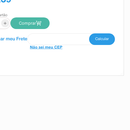
artão
+
Comprar
Não sei meu CEP