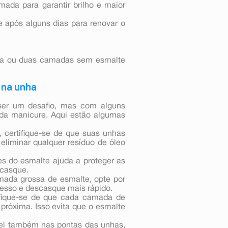
mada para garantir brilho e maior
e após alguns dias para renovar o
uma ou duas camadas sem esmalte
 na unha
ser um desafio, mas com alguns
e da manicure. Aqui estão algumas
, certifique-se de que suas unhas
eliminar qualquer resíduo de óleo
s do esmalte ajuda a proteger as
scasque.
ada grossa de esmalte, opte por
spesso e descasque mais rápido.
fique-se de que cada camada de
próxima. Isso evita que o esmalte
cel também nas pontas das unhas,