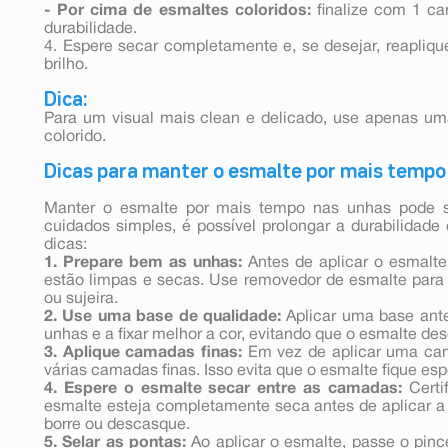
- Por cima de esmaltes coloridos:
finalize com 1 ca
durabilidade.
4. Espere secar completamente e, se desejar, reapliqu
brilho.
Dica:
Para um visual mais clean e delicado, use apenas 
colorido.
Dicas para manter o esmalte por mais tempo
Manter o esmalte por mais tempo nas unhas pode 
cuidados simples, é possível prolongar a durabilidad
dicas:
1. Prepare bem as unhas:
Antes de aplicar o esmalte
estão limpas e secas. Use removedor de esmalte para 
ou sujeira.
2. Use uma base de qualidade:
Aplicar uma base ante
unhas e a fixar melhor a cor, evitando que o esmalte de
3. Aplique camadas finas:
Em vez de aplicar uma cam
várias camadas finas. Isso evita que o esmalte fique e
4. Espere o esmalte secar entre as camadas:
Certi
esmalte esteja completamente seca antes de aplicar a 
borre ou descasque.
5. Selar as pontas:
Ao aplicar o esmalte, passe o pin