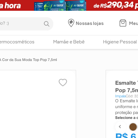
:)
Meu
Nossas lojas
ermocosméticos
Mamãe e Bebê
Higiene Pessoal
A Cor da Sua Moda Top Pop 7,5ml
Esmalte 
Pop 7,5
Impala
Cód: 3
O Esmalte I
uniforme e 
proteção pa
Selecione a c
R$ 6