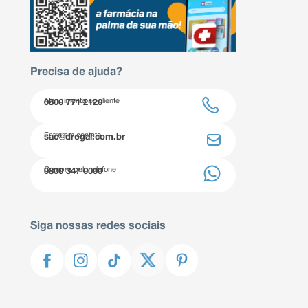
Precisa de ajuda?
Atendimento ao cliente
0800 771 2120
Entre em contato
sac@drogal.com.br
Compre pelo telefone
0800 347 0000
Siga nossas redes sociais