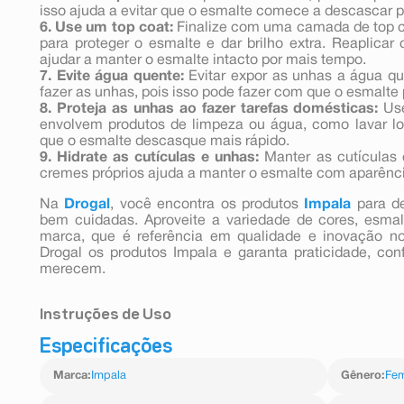
isso ajuda a evitar que o esmalte comece a descascar p
6. Use um top coat:
Finalize com uma camada de top coa
para proteger o esmalte e dar brilho extra. Reaplicar
ajudar a manter o esmalte intacto por mais tempo.
7. Evite água quente:
Evitar expor as unhas a água qu
fazer as unhas, pois isso pode fazer com que o esmalte
8. Proteja as unhas ao fazer tarefas domésticas:
Use
envolvem produtos de limpeza ou água, como lavar lou
que o esmalte descasque mais rápido.
9. Hidrate as cutículas e unhas:
Manter as cutículas 
cremes próprios ajuda a manter o esmalte com aparênci
Na
Drogal
, você encontra os produtos
Impala
para d
bem cuidadas. Aproveite a variedade de cores, esmal
marca, que é referência em qualidade e inovação n
Drogal os produtos Impala e garanta praticidade, con
merecem.
Instruções de Uso
Especificações
1. Prepare as unhas: limpe, lixe e remova o excesso de c
2. Aplique uma base fortalecedora para proteger as unh
Marca
:
Impala
Gênero
:
Fem
3. Use o Esmalte Impala Top Pop Transparente:
- Sozinho: aplique 1 a 2 camadas para um efeito natural 