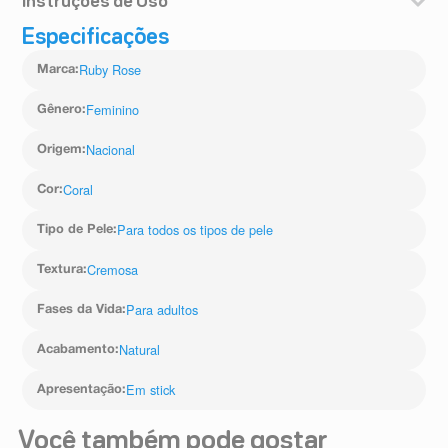
Instruções de Uso
Aplique o Blush Cremoso Stick Dreamy Cheeks nas
Especificações
maçãs do rosto e espalhe com os dedos, pincel ou
esponjinha, esfumando suavemente para um
Ruby Rose
Marca
:
acabamento natural e radiante.
Feminino
Gênero
:
Nacional
Origem
:
Coral
Cor
:
Para todos os tipos de pele
Tipo de Pele
:
Cremosa
Textura
:
Para adultos
Fases da Vida
:
Natural
Acabamento
:
Em stick
Apresentação
:
Você também pode gostar