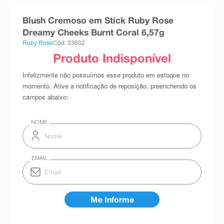
8
º
teste gravidez
Blush Cremoso em Stick Ruby Rose
9
º
esmalte
Dreamy Cheeks Burnt Coral 6,57g
Ruby Rose
Cód: 33602
10
º
absorvente