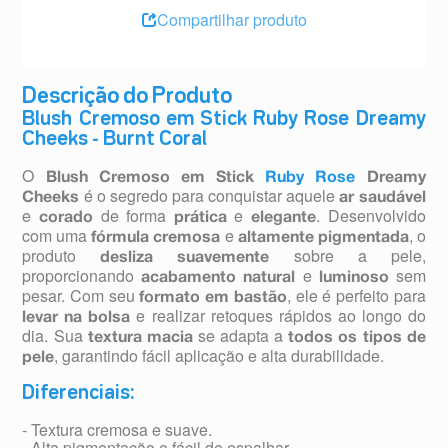
Compartilhar produto
Descrição do Produto
Blush Cremoso em Stick Ruby Rose Dreamy
Cheeks - Burnt Coral
O
Blush Cremoso em Stick
Ruby Rose
Dreamy
é o segredo para conquistar aquele
Cheeks
ar saudável
e
de forma
e
. Desenvolvido
corado
prática
elegante
com uma
e
, o
fórmula cremosa
altamente pigmentada
produto
sobre a pele,
desliza suavemente
proporcionando
e
sem
acabamento natural
luminoso
pesar. Com seu
, ele é perfeito para
formato em bastão
e realizar retoques rápidos ao longo do
levar na bolsa
dia. Sua
se adapta a
textura macia
todos os tipos de
, garantindo fácil aplicação e alta durabilidade.
pele
Diferenciais:
- Textura cremosa e suave.
- Alta pigmentação e fácil de espalhar.