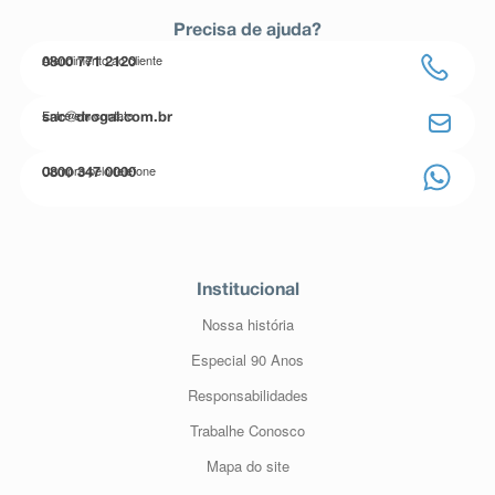
Precisa de ajuda?
Atendimento ao cliente
0800 771 2120
Entre em contato
sac@drogal.com.br
Compre pelo telefone
0800 347 0000
Institucional
Nossa história
Especial 90 Anos
Responsabilidades
Trabalhe Conosco
Mapa do site