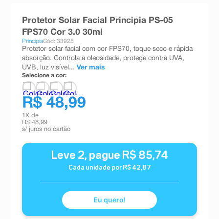
8
º
absorvente
Protetor Solar Facial Principia PS-05
9
º
teste gravidez
FPS70 Cor 3.0 30ml
Principia
Cód: 33925
10
º
esmalte
Protetor solar facial com cor FPS70, toque seco e rápida
absorção. Controla a oleosidade, protege contra UVA,
UVB, luz visível...
Ver mais
Selecione a cor:
R$ 48,99
1
X de
R$ 48,99
s/ juros no cartão
Leve
2
, pague
R$
85
,
74
Cada unidade por
R$
42
,
87
Eu quero!