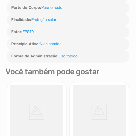
Parte do Corpo
:
Para o rosto
Finalidade
:
Proteção solar
Fator
:
FPS70
Princípio Ativo
:
Niacinamida
Forma de Administração
:
Uso tópico
Você também pode gostar
Protetor Solar Facial Avène
Protetor Solar Facial
Mat Perfect Fluido Clareador
Bioderma Photoderm
Cor Clara FPS70 40g
XDefense Ultra-Fluid Cor 2.0
Avène
Bioderma
FPS50+ 40ml