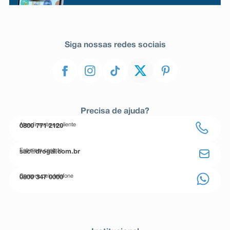
Siga nossas redes sociais
Precisa de ajuda?
Atendimento ao cliente
0800 771 2120
Entre em contato
sac@drogal.com.br
Compre pelo telefone
0800 347 0000