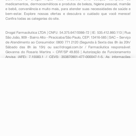
medicamentos
,
dermocosméticos e produtos de beleza
,
higiene pessoal
,
mamãe
e bebê
,
conveniência
e muito mais, para atender suas necessidades de saúde e
bem-estar. Explore nossas ofertas e descubra o cuidado que você merece!
Confira todas as categorias do site.
Drogal Farmacêutica LTDA | CNPJ: 54.375.647/0066-72 | IE: 535.412.860.113 | Rua
São João, 909 - Bairro Alto - Piracicaba/São Paulo, CEP: 13416-585 | SAC – Serviço
de Atendimento ao Consumidor: 0800 771 2120 (Segunda à Sexta das 8h às 20h/
Sábado das 8h às 15h) ou
sac@drogal.com.br
/ Farmacêutica responsável:
Giovanna do Rosario Martins – CRF/SP 49.855 | Autorização de Funcionamento
Anvisa (AFE): 7.15583.1 / CEVS: 353870901-477-000047-1-5. As informações
contidas neste site, como promoções e ofertas de remédios e medicamentos,
não devem ser usadas para automedicação e não substituem, em hipótese
alguma, a medicação prescrita pelo profissional da área médica. Somente o
R$ 48,99
-
+
Comprar
médico está em condições de diagnosticar qualquer problema de saúde e
Em
1
x
R$ 48,99
prescrever o tratamento adequado. Para mais informações, consulte o site
Anvisa. As fotos contidas em nosso site são meramente ilustrativas. Promoções e
preços são válidos apenas para compras on-line, caso haja disponibilidade e
estão sujeitos a alterações no decorrer do dia. Todos os direitos reservados.
Powered by