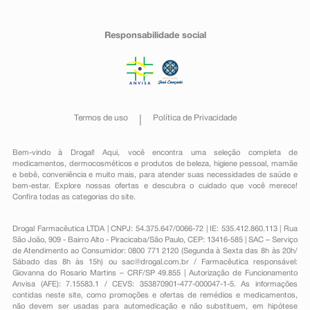
Responsabilidade social
Termos de uso
Política de Privacidade
Bem-vindo à Drogal! Aqui, você encontra uma seleção completa de
medicamentos
,
dermocosméticos e produtos de beleza
,
higiene pessoal
,
mamãe
e bebê
,
conveniência
e muito mais, para atender suas necessidades de saúde e
bem-estar. Explore nossas ofertas e descubra o cuidado que você merece!
Confira todas as categorias do site.
Drogal Farmacêutica LTDA | CNPJ: 54.375.647/0066-72 | IE: 535.412.860.113 | Rua
São João, 909 - Bairro Alto - Piracicaba/São Paulo, CEP: 13416-585 | SAC – Serviço
de Atendimento ao Consumidor: 0800 771 2120 (Segunda à Sexta das 8h às 20h/
Sábado das 8h às 15h) ou
sac@drogal.com.br
/ Farmacêutica responsável:
Giovanna do Rosario Martins – CRF/SP 49.855 | Autorização de Funcionamento
Anvisa (AFE): 7.15583.1 / CEVS: 353870901-477-000047-1-5. As informações
contidas neste site, como promoções e ofertas de remédios e medicamentos,
não devem ser usadas para automedicação e não substituem, em hipótese