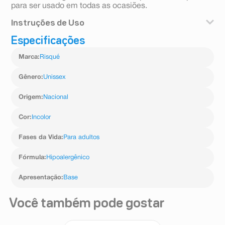
para ser usado em todas as ocasiões.
Instruções de Uso
Especificações
Modo de uso: Agite antes de usar.
Marca
:
Risqué
Gênero
:
Unissex
Origem
:
Nacional
Cor
:
Incolor
Fases da Vida
:
Para adultos
Fórmula
:
Hipoalergênico
Apresentação
:
Base
Você também pode gostar