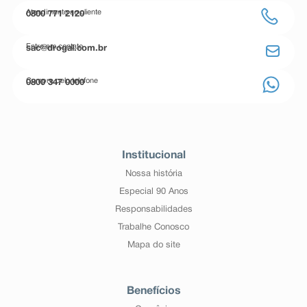
Atendimento ao cliente
0800 771 2120
Entre em contato
sac@drogal.com.br
Compre pelo telefone
0800 347 0000
Institucional
Nossa história
Especial 90 Anos
Responsabilidades
Trabalhe Conosco
Mapa do site
Benefícios