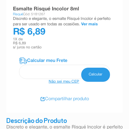
8
º
teste gravidez
Esmalte Risqué Incolor 8ml
Risqué
Cód: 5181267
9
º
absorvente
Discreto e elegante, o esmalte Risqué Incolor é perfeito
para ser usado em todas as ocasiões.
Ver mais
10
º
shampoo
R$ 6,89
1
X de
R$ 6,89
s/ juros no cartão
Não sei meu CEP
Compartilhar produto
Descrição do Produto
Discreto e elegante, o esmalte Risqué Incolor é perfeito