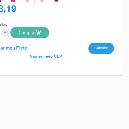
8,19
artão
+
Comprar
Não sei meu CEP