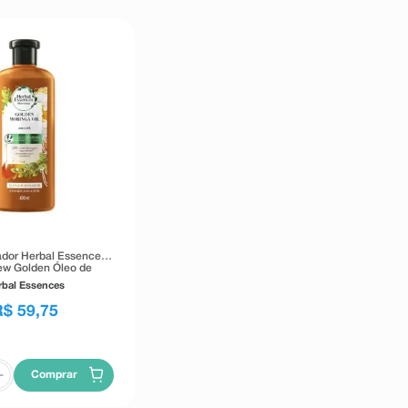
dor Herbal Essences
ew Golden Óleo de
ringa 400ml
rbal Essences
R$
59
,
75
Comprar