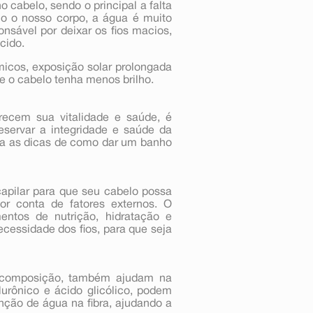
o cabelo, sendo o principal a falta
mo o nosso corpo, a água é muito
nsável por deixar os fios macios,
ecido.
micos, exposição solar prolongada
e o cabelo tenha menos brilho.
arecem sua vitalidade e saúde, é
eservar a integridade e saúde da
fira as dicas de como dar um banho
apilar para que seu cabelo possa
por conta de fatores externos. O
entos de nutrição, hidratação e
cessidade dos fios, para que seja
a composição, também ajudam na
lurônico e ácido glicólico, podem
enção de água na fibra, ajudando a