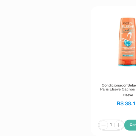
Condicionador Selad
Paris Elseve Cachos
Sonhos 400
Elseve
R$
38
,
1
Co