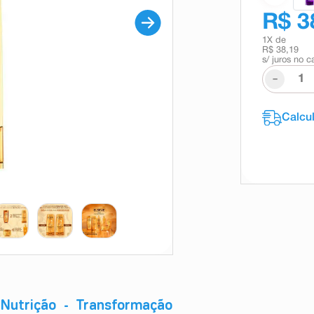
R$ 3
1
X de
R$ 38,19
s/ juros no c
-
 Nutrição - Transformação