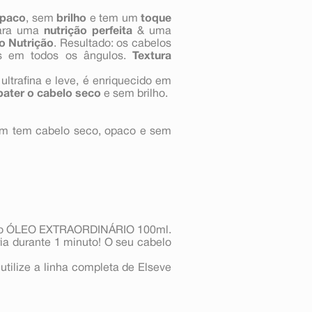
paco
, sem
brilho
e tem um
toque
ra uma
nutrição perfeita
& uma
io Nutrição
. Resultado: os cabelos
s em todos os ângulos.
Textura
ultrafina e leve, é enriquecido em
ater o cabelo seco
e sem brilho.
uem tem cabelo seco, opaco e sem
que o ÓLEO EXTRAORDINÁRIO 100ml.
ia durante 1 minuto! O seu cabelo
utilize a linha completa de Elseve