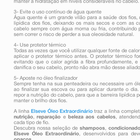
manter a hidratação em níveis consideráveis no cabelo.
3- Evite o uso contínuo de água quente
Água quente é um grande vilão para a saúde dos fios, u
lipídica dos fios, deixando os mais secos e com as cut
cabelo sempre com água morna ou fria, contribuindo p
sem correr o risco de perder a sua oleosidade natural.
4- Use protetor térmico
Todas as vezes que você utilizar qualquer fonte de calor 
aplicar o protetor térmico antes. O protetor térmico fo
evitando que o calor agrida a fibra profundamente,
danifica o seu cabelo, pronto não abra mão desse aliado
5- Aposte no óleo finalizador
Sempre tenha na sua penteadeira ou necessaire um óleo
ao finalizar sua escova ou para aplicar durante o di
repor a nutrição do cabelo, para que a barreira lipídica 
manter o brilho dos fios.
A linha
Elseve Óleo Extraordinário
traz a linha comple
nutrição
,
reparação
e
beleza aos cabelos
, atenden
cada tipo de fio.
Descubra nossa seleção de
shampoos
,
condicionad
Elseve Óleo Extraordinário
, desenvolvidos para de
opacos
.