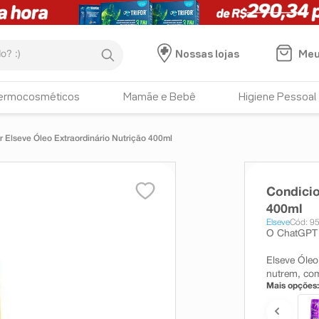
:)
Meu
Nossas lojas
ermocosméticos
Mamãe e Bebê
Higiene Pessoal
 Elseve Óleo Extraordinário Nutrição 400ml
Condicio
400ml
Elseve
Cód: 9
O ChatGPT 
Elseve Óleo
nutrem, com
Mais opções: