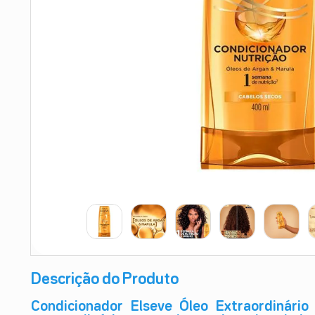
9
º
teste gravidez
10
º
esmalte
Descrição do Produto
Condicionador Elseve Óleo Extraordinário