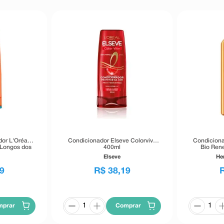
or L'Oréal
Condicionador Elseve Colorvive
Condiciona
 Longos dos
400ml
Bio Ren
ml
Mo
Elseve
He
9
R$
38
,
19
mprar
Comprar