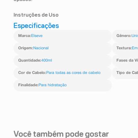
Instruções de Uso
Especificações
Passo 1: Aplique em todo o comprimento até as pontas.
Passo 2: Deixe o produto agir por alguns minutos.
Marca
:
Elseve
Gênero
:
Uni
Passo 3: Enxágue abundantemente.
#Dica 1: Após finalizar para uma maior nutrição apli
#Dica 2: Cabelo sem brilho? Lave o cabelo com água fr
Origem
:
Nacional
Textura
:
Em
vai ficar com muito mais brilho!
#Dica 3: Para um cabelo ainda mais bonito e saudável, 
Quantidade
:
400ml
Fases da V
Óleo Extraordinário Nutrição.
Cor de Cabelo
:
Para todas as cores de cabelo
Tipo de Ca
Finalidade
:
Para hidratação
Você também pode gostar