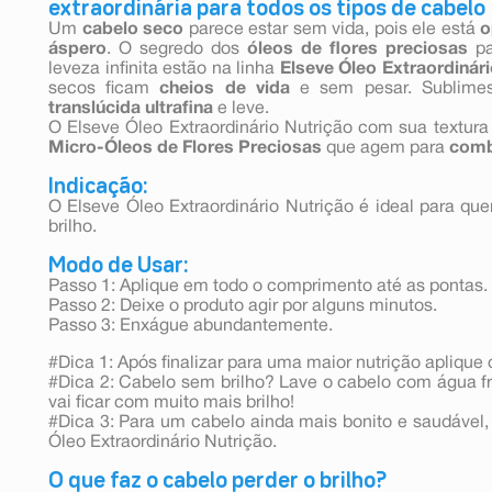
extraordinária para todos os tipos de cabelo
Um
cabelo seco
parece estar sem vida, pois ele está
o
áspero
. O segredo dos
óleos de flores preciosas
pa
leveza infinita estão na linha
Elseve Óleo Extraordinár
secos ficam
cheios de vida
e sem pesar. Sublime
translúcida ultrafina
e leve.
O Elseve Óleo Extraordinário Nutrição com sua textura 
Micro-Óleos de Flores Preciosas
que agem para
comb
Indicação:
O Elseve Óleo Extraordinário Nutrição é ideal para q
brilho.
Modo de Usar:
Passo 1: Aplique em todo o comprimento até as pontas.
Passo 2: Deixe o produto agir por alguns minutos.
Passo 3: Enxágue abundantemente.
#Dica 1: Após finalizar para uma maior nutrição apli
#Dica 2: Cabelo sem brilho? Lave o cabelo com água fr
vai ficar com muito mais brilho!
#Dica 3: Para um cabelo ainda mais bonito e saudável, 
Óleo Extraordinário Nutrição.
O que faz o cabelo perder o brilho?