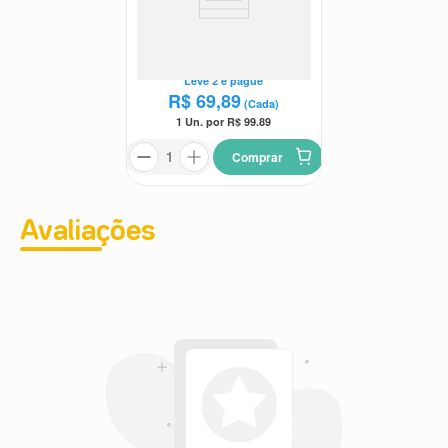
Protetor Solar Facial Episol
Color Tom 2 Claro FPS70 40ml
Episol
Leve
2
e pague
R$
69
,
89
(Cada)
1 Un. por R$
99.89
Comprar
Avaliações