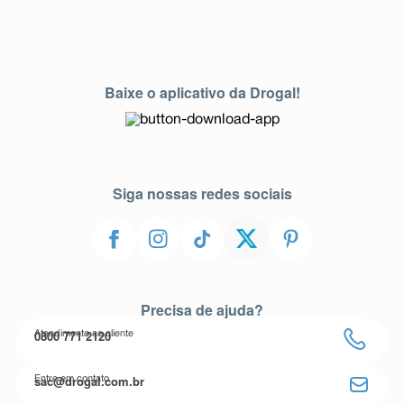
Baixe o aplicativo da Drogal!
Siga nossas redes sociais
Precisa de ajuda?
0800 771 2120
Atendimento ao cliente
sac@drogal.com.br
Entre em contato