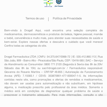
Termos de uso
Política de Privacidade
Bem-vindo à Drogal! Aqui, você encontra uma seleção completa de
medicamentos
,
dermocosméticos e produtos de beleza
,
higiene pessoal
,
mamãe
e bebê
,
conveniência
e muito mais, para atender suas necessidades de saúde e
bem-estar. Explore nossas ofertas e descubra o cuidado que você merece!
Confira todas as categorias do site.
Drogal Farmacêutica LTDA | CNPJ: 54.375.647/0066-72 | IE: 535.412.860.113 | Rua
São João, 909 - Bairro Alto - Piracicaba/São Paulo, CEP: 13416-585 | SAC – Serviço
de Atendimento ao Consumidor: 0800 771 2120 (Segunda à Sexta das 8h às 20h/
Sábado das 8h às 15h) ou
sac@drogal.com.br
/ Farmacêutica responsável:
Giovanna do Rosario Martins – CRF/SP 49.855 | Autorização de Funcionamento
Anvisa (AFE): 7.15583.1 / CEVS: 353870901-477-000047-1-5. As informações
contidas neste site, como promoções e ofertas de remédios e medicamentos,
não devem ser usadas para automedicação e não substituem, em hipótese
alguma, a medicação prescrita pelo profissional da área médica. Somente o
médico está em condições de diagnosticar qualquer problema de saúde e
prescrever o tratamento adequado. Para mais informações, consulte o site
Anvisa. As fotos contidas em nosso site são meramente ilustrativas. Promoções e
preços são válidos apenas para compras on-line, caso haja disponibilidade e
estão sujeitos a alterações no decorrer do dia. Todos os direitos reservados.