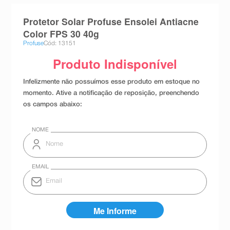
8
º
teste gravidez
Protetor Solar Profuse Ensolei Antiacne
9
º
absorvente
Color FPS 30 40g
Profuse
Cód: 13151
10
º
shampoo