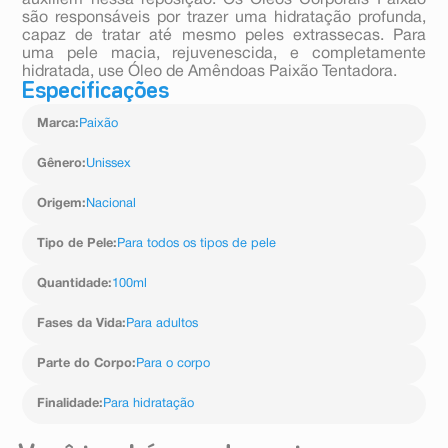
auxiliem nessa reposição. Os Óleos Corporais Paixão
são responsáveis por trazer uma hidratação profunda,
capaz de tratar até mesmo peles extrassecas. Para
uma pele macia, rejuvenescida, e completamente
hidratada, use Óleo de Amêndoas Paixão Tentadora.
Especificações
Marca
:
Paixão
Gênero
:
Unissex
Origem
:
Nacional
Tipo de Pele
:
Para todos os tipos de pele
Quantidade
:
100ml
Fases da Vida
:
Para adultos
Parte do Corpo
:
Para o corpo
Finalidade
:
Para hidratação