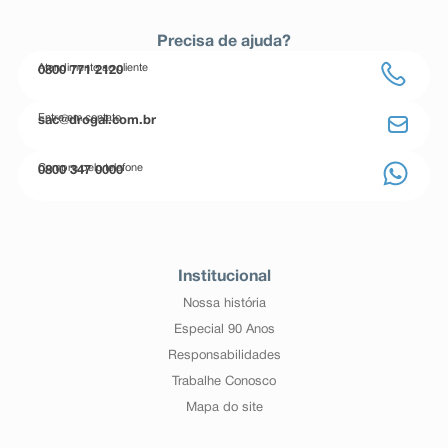
Precisa de ajuda?
Atendimento ao cliente
0800 771 2120
Entre em contato
sac@drogal.com.br
Compre pelo telefone
0800 347 0000
Institucional
Nossa história
Especial 90 Anos
Responsabilidades
Trabalhe Conosco
Mapa do site