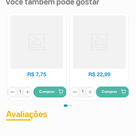
Você também pode gostar
Óleo de Rícino Nexter 100%
Óleo De Rosa Mosqueta Epilê
Puro 30ml
10ml
Nexter
Epile
R$
7
,
75
R$
22
,
99
Comprar
Comprar
Avaliações