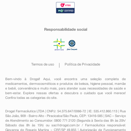
Responsabilidade social
Termos de uso
Política de Privacidade
Bem-vindo à Drogal! Aqui, você encontra uma seleção completa de
medicamentos
,
dermocosméticos e produtos de beleza
,
higiene pessoal
,
mamãe
e bebê
,
conveniência
e muito mais, para atender suas necessidades de saúde e
bem-estar. Explore nossas ofertas e descubra o cuidado que você merece!
Confira todas as categorias do site.
Drogal Farmacêutica LTDA | CNPJ: 54.375.647/0066-72 | IE: 535.412.860.113 | Rua
São João, 909 - Bairro Alto - Piracicaba/São Paulo, CEP: 13416-585 | SAC – Serviço
de Atendimento ao Consumidor: 0800 771 2120 (Segunda à Sexta das 8h às 20h/
Sábado das 8h às 15h) ou
sac@drogal.com.br
/ Farmacêutica responsável:
Giovanna do Rosario Martins – CRF/SP 49.855 | Autorização de Funcionamento