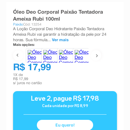
8
º
absorvente
Óleo Deo Corporal Paixão Tentadora
9
º
teste gravidez
Ameixa Rubi 100ml
Paixão
Cód: 13254
10
º
esmalte
A Loção Corporal Deo Hidratante Paixão Tentadora
Ameixa Rubi vai garantir a hidratação da pele por 24
horas. Sua fórmula...
Ver mais
Mais opções:
R$ 17,99
1
X de
R$ 17,99
s/ juros no cartão
Leve
2
, pague
R$
17
,
98
Cada unidade por
R$
8
,
99
Eu quero!