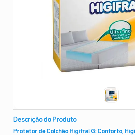
9
º
absorvente
10
º
shampoo
Descrição do Produto
Protetor de Colchão Higifral G: Conforto, Hig