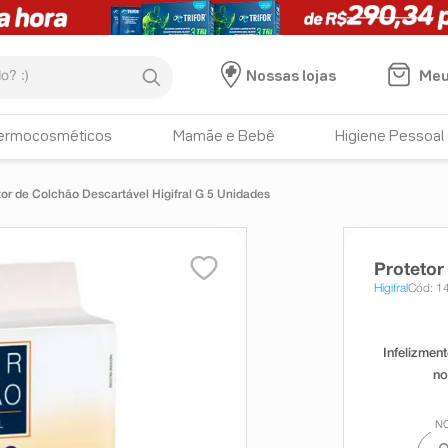
:)
Meu
Nossas lojas
ermocosméticos
Mamãe e Bebê
Higiene Pessoal
tor de Colchão Descartável Higifral G 5 Unidades
Protetor
Higifral
Cód: 1