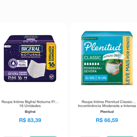
Roupa Íntima Bigfral Noturna P/M
Roupa Íntima Plenitud Classic
16 Unidades
Incontinência Moderada a Intensa
G/XG 16 Unidades
Bigfral
Plenitud
R$
83
,
39
R$
66
,
59