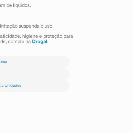
m de líquidos.
irritação suspenda o uso.
aticidade, higiene e proteção para
dade, compre na
Drogal
.
ssex
G
e
:
5 Unidades