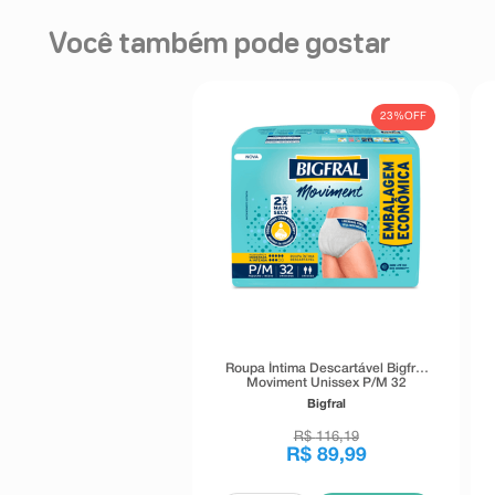
Você também pode gostar
23%
OFF
Roupa Íntima Descartável Bigfral
Moviment Unissex P/M 32
Unidades
Bigfral
R$
116
,
19
R$
89
,
99