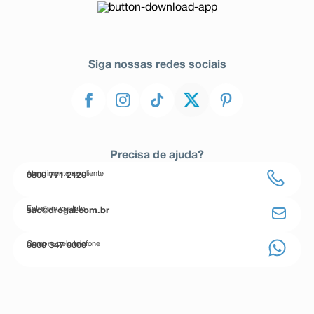
Siga nossas redes sociais
Precisa de ajuda?
Atendimento ao cliente
0800 771 2120
Entre em contato
sac@drogal.com.br
Compre pelo telefone
0800 347 0000