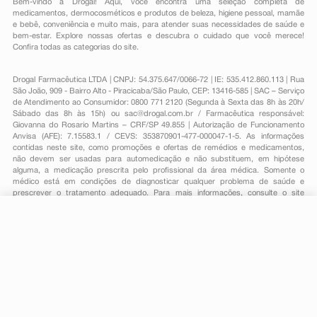
Bem-vindo à Drogal! Aqui, você encontra uma seleção completa de
medicamentos
,
dermocosméticos e produtos de beleza
,
higiene pessoal
,
mamãe
e bebê
,
conveniência
e muito mais, para atender suas necessidades de saúde e
bem-estar. Explore nossas ofertas e descubra o cuidado que você merece!
Confira todas as categorias do site.
Drogal Farmacêutica LTDA | CNPJ: 54.375.647/0066-72 | IE: 535.412.860.113 | Rua
São João, 909 - Bairro Alto - Piracicaba/São Paulo, CEP: 13416-585 | SAC – Serviço
de Atendimento ao Consumidor: 0800 771 2120 (Segunda à Sexta das 8h às 20h/
Sábado das 8h às 15h) ou
sac@drogal.com.br
/ Farmacêutica responsável:
Giovanna do Rosario Martins – CRF/SP 49.855 | Autorização de Funcionamento
Anvisa (AFE): 7.15583.1 / CEVS: 353870901-477-000047-1-5. As informações
contidas neste site, como promoções e ofertas de remédios e medicamentos,
não devem ser usadas para automedicação e não substituem, em hipótese
alguma, a medicação prescrita pelo profissional da área médica. Somente o
médico está em condições de diagnosticar qualquer problema de saúde e
prescrever o tratamento adequado. Para mais informações, consulte o site
Anvisa. As fotos contidas em nosso site são meramente ilustrativas. Promoções e
preços são válidos apenas para compras on-line, caso haja disponibilidade e
R$ 36,06
estão sujeitos a alterações no decorrer do dia. Todos os direitos reservados.
-
+
R$ 23,79
Comprar
Em
1
x
R$ 23,79
Powered by