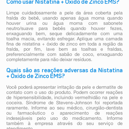
Como usar Nistatina + Óxido de Zinco EMS?
Limpe cuidadosamente a pele da área coberta pela
fralda do bebê, usando apenas água morna quando
houver urina ou água morna com sabonete
neutro/suave para bebês quando houver fezes,
enxaguando bem, seque delicadamente com uma
toalha macia, evitando esfregar. Aplique uma camada
fina de nistatina + óxido de zinco em toda a região da
fralda, por fim, lave bem as toalhas e fraldas,
preferencialmente com sabão de coco, enxaguando
completamente para não deixar resíduos.
Quais são as reações adversas da Nistatina
+ Óxido de Zinco EMS?
Você poderá apresentar irritação da pele e dermatite de
contato com o uso do produto. Podem ocorrer reações
de hipersensibilidade, incluindo vermelhidão na pele e
coceira. Síndrome de Stevens-Johnson foi reportada
raramente. Informe ao seu médico, cirurgião-dentista
ou farmacêutico o aparecimento de reações
indesejáveis pelo uso do medicamento. Informe
também à empresa através do seu serviço de