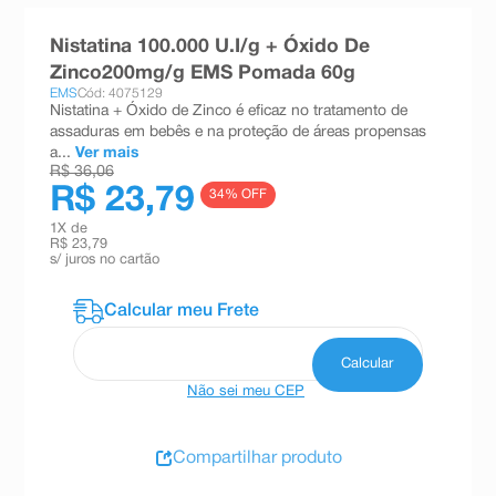
8
º
teste gravidez
Nistatina 100.000 U.I/g + Óxido De
9
º
absorvente
Zinco200mg/g EMS Pomada 60g
EMS
Cód: 4075129
10
º
shampoo
Nistatina + Óxido de Zinco é eficaz no tratamento de
assaduras em bebês e na proteção de áreas propensas
a...
Ver mais
R$ 36,06
R$ 23,79
34
% OFF
1
X de
R$ 23,79
s/ juros no cartão
Não sei meu CEP
Compartilhar produto