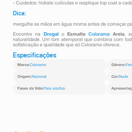
- Cuidados: hidrate cutículas e reaplique top coat a cada
Dica:
mergulhe as mãos em água morna antes de começar par
Encontre na
Drogal
o
Esmalte
Colorama
Areia
, 
naturalidade. Um tom atemporal que combina com todos
sofisticação e qualidade que só Colorama oferece.
Especificações
Marca
:
Colorama
Gênero
:
Fem
Origem
:
Nacional
Cor
:
Nude
Fases da Vida
:
Para adultos
Apresenta