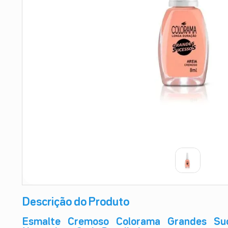
9
º
esmalte
10
º
absorvente
Descrição do Produto
Esmalte Cremoso Colorama Grandes Suc