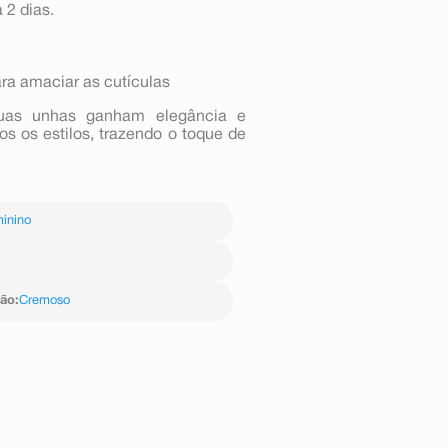
 2 dias.
a amaciar as cutículas
suas unhas ganham elegância e
 os estilos, trazendo o toque de
inino
ção
:
Cremoso