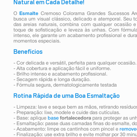
Natural em Cada Detalhe!
O
Esmalte
Cremoso Colorama Grandes Sucessos Are
busca um visual clássico, delicado e atemporal. Seu t
das areias naturais, combina com qualquer ocasião 
toque de sofisticação e leveza às unhas. Com fórmula
intenso, ele garante um acabamento profissional e durad
momentos especiais.
Benefícios
- Cor delicada e versátil, perfeita para qualquer ocasião.
- Alta cobertura e aplicação fácil e uniforme.
- Brilho intenso e acabamento profissional.
- Secagem rápida e longa duração.
- Fórmula segura, dermatologicamente testada
Rotina Rápida de uma Boa Esmaltação
- Limpeza: lave e seque bem as mãos, retirando resíduo
- Preparação: lixe, modele e cuide das cutículas.
- Base: aplique
base
fortalecedora
para proteger as un
- Esmaltação: passe duas camadas finas do esmalte, do 
- Acabamento: limpe os cantinhos com pincel e
remove
- Finalização: use extra brilho e evite molhar por 30 min