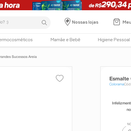
:)
Meu
Nossas lojas
ermocosméticos
Mamãe e Bebê
Higiene Pessoal
randes Sucessos Areia
Esmalte
Colorama
Cód