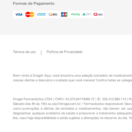
Formas de Pagamento
Termos de uso
Política de Privacidade
Bem-vindo à Drogal! Aqui, você encontra uma seleção completa de
medicament
nossas ofertas e descubra o cuidado que você merece!
Confira todas as categor
Drogal Farmacêutica LTDA | CNPJ: 54.375.647/0066-72 | IE: 535.412.860.113 | 
Sábado das 8h às 15h) ou
sac@drogal.com.br
/ Farmacêutica responsável: Giova
como promoções e ofertas de remédios e medicamentos, não devem ser usada
diagnosticar qualquer problema de saúde e prescrever o tratamento adequado. 
line, caso haja disponibilidade e estão sujeitos a alterações no decorrer do dia. 