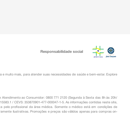
Responsabilidade social
ia
e muito mais, para atender suas necessidades de saúde e bem-estar. Explore
o de Atendimento ao Consumidor: 0800 771 2120 (Segunda à Sexta das 8h às 20h/
.15583.1 / CEVS: 353870901-477-000047-1-5. As informações contidas neste site,
a pelo profissional da área médica. Somente o médico está em condições de
eramente ilustrativas. Promoções e preços são válidos apenas para compras on-