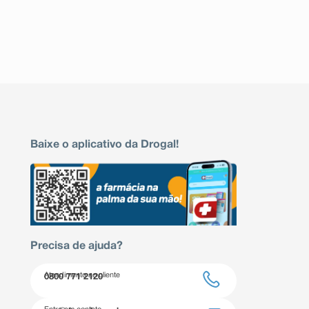
Baixe o aplicativo da Drogal!
Precisa de ajuda?
Atendimento ao cliente
0800 771 2120