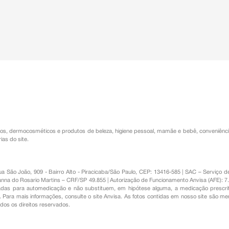
os
,
dermocosméticos e produtos de beleza
,
higiene pessoal
,
mamãe e bebê
,
conveniênc
ias do site.
Rua São João, 909 - Bairro Alto - Piracicaba/São Paulo, CEP: 13416-585 | SAC – Serviç
nna do Rosario Martins – CRF/SP 49.855 | Autorização de Funcionamento Anvisa (AFE): 7
s para automedicação e não substituem, em hipótese alguma, a medicação prescrit
Para mais informações, consulte o site Anvisa. As fotos contidas em nosso site são m
Todos os direitos reservados.