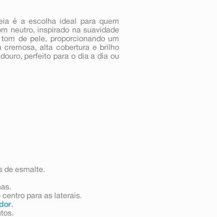
ia é a escolha ideal para quem
om neutro, inspirado na suavidade
e tom de pele, proporcionando um
 cremosa, alta cobertura e brilho
ouro, perfeito para o dia a dia ou
s de esmalte.
has.
centro para as laterais.
dor
.
utos.