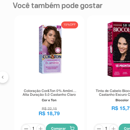
Você também pode gostar
15%
OFF
Coloração Cor&Ton 0% Amônia
Tinta de Cabelo Bioco
Alta Duração 5.0 Castanho Claro
Castanho Escuro C
Cor e Ton
Biocolor
R$
15
,
7
R$
22
,
15
R$
18
,
79
Comprar
Co