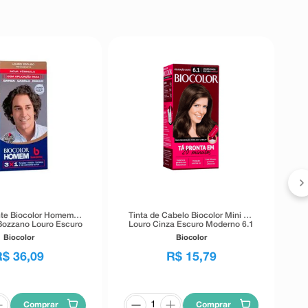
T
nte Biocolor Homem
Tinta de Cabelo Biocolor Mini Kit
Bozzano Louro Escuro
Louro Cinza Escuro Moderno 6.1
3x1
Biocolor
Biocolor
R$
36
,
09
R$
15
,
79
Comprar
Comprar