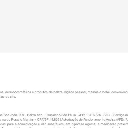
os
,
dermocosméticos e produtos de beleza
,
higiene pessoal
,
mamãe e bebê
,
conveniênc
ias do site.
Rua São João, 909 - Bairro Alto - Piracicaba/São Paulo, CEP: 13416-585 | SAC – Serviç
nna do Rosario Martins – CRF/SP 49.855 | Autorização de Funcionamento Anvisa (AFE): 7
s para automedicação e não substituem, em hipótese alguma, a medicação prescrit