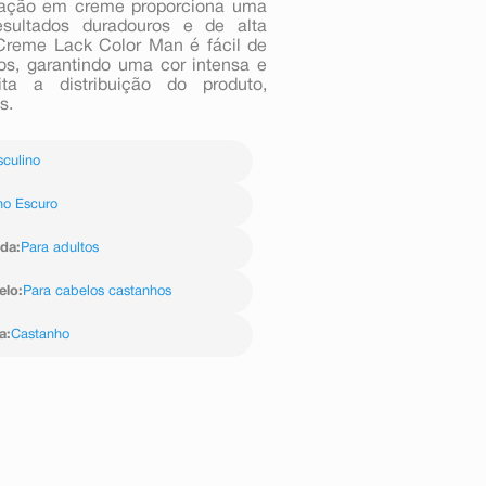
oração em creme proporciona uma
esultados duradouros e de alta
Creme Lack Color Man é fácil de
os, garantindo uma cor intensa e
ita a distribuição do produto,
s.
culino
ho Escuro
ida
:
Para adultos
elo
:
Para cabelos castanhos
a
:
Castanho