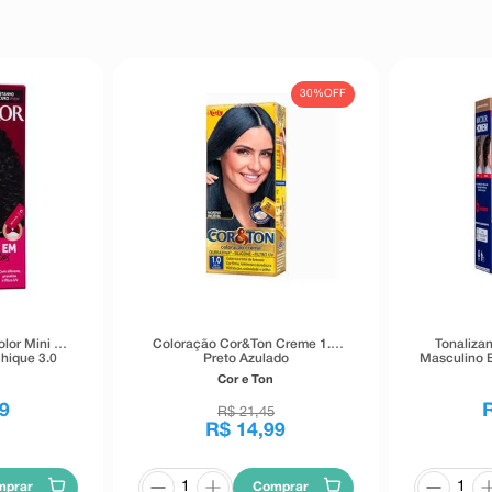
30%
OFF
lor Mini Kit
Coloração Cor&Ton Creme 1.0
Tonaliza
hique 3.0
Preto Azulado
Masculino 
Cor e Ton
9
R$
21
,
45
R$
14
,
99
mprar
Comprar