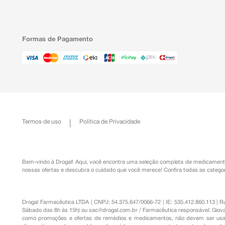
Formas de Pagamento
Termos de uso
Política de Privacidade
Bem-vindo à Drogal! Aqui, você encontra uma seleção completa de
medicament
nossas ofertas e descubra o cuidado que você merece!
Confira todas as categor
Drogal Farmacêutica LTDA | CNPJ: 54.375.647/0066-72 | IE: 535.412.860.113 | 
Sábado das 8h às 15h) ou
sac@drogal.com.br
/ Farmacêutica responsável: Giova
como promoções e ofertas de remédios e medicamentos, não devem ser usada