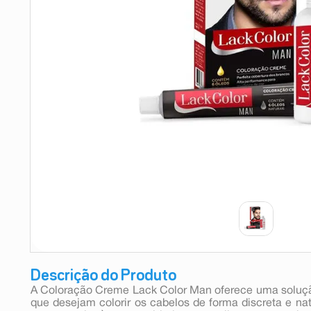
9
º
esmalte
10
º
absorvente
Descrição do Produto
A Coloração Creme Lack Color Man oferece uma solução
que desejam colorir os cabelos de forma discreta e na