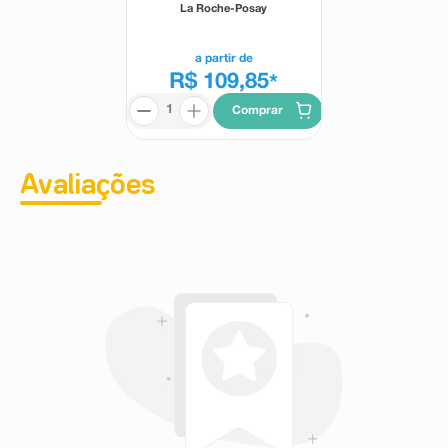
FPS60 Sem Cor 45ml
La Roche-Posay
a partir de
R$ 109,85
*
Comprar
Avaliações