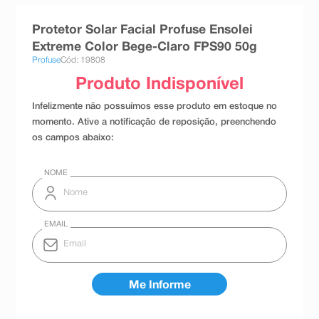
8
º
teste gravidez
Protetor Solar Facial Profuse Ensolei
9
º
esmalte
Extreme Color Bege-Claro FPS90 50g
Profuse
Cód: 19808
10
º
absorvente