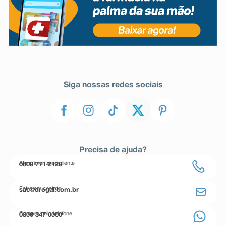
Siga nossas redes sociais
Precisa de ajuda?
Atendimento ao cliente
0800 771 2120
Entre em contato
sac@drogal.com.br
Compre pelo telefone
0800 347 0000