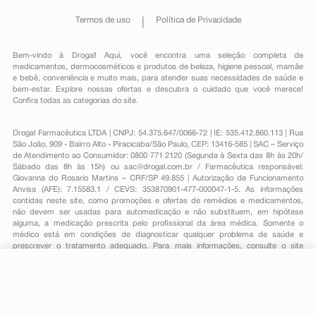
Termos de uso
Política de Privacidade
Bem-vindo à Drogal! Aqui, você encontra uma seleção completa de
medicamentos
,
dermocosméticos e produtos de beleza
,
higiene pessoal
,
mamãe
e bebê
,
conveniência
e muito mais, para atender suas necessidades de saúde e
bem-estar. Explore nossas ofertas e descubra o cuidado que você merece!
Confira todas as categorias do site.
Drogal Farmacêutica LTDA | CNPJ: 54.375.647/0066-72 | IE: 535.412.860.113 | Rua
São João, 909 - Bairro Alto - Piracicaba/São Paulo, CEP: 13416-585 | SAC – Serviço
de Atendimento ao Consumidor: 0800 771 2120 (Segunda à Sexta das 8h às 20h/
Sábado das 8h às 15h) ou
sac@drogal.com.br
/ Farmacêutica responsável:
Giovanna do Rosario Martins – CRF/SP 49.855 | Autorização de Funcionamento
Anvisa (AFE): 7.15583.1 / CEVS: 353870901-477-000047-1-5. As informações
contidas neste site, como promoções e ofertas de remédios e medicamentos,
não devem ser usadas para automedicação e não substituem, em hipótese
alguma, a medicação prescrita pelo profissional da área médica. Somente o
médico está em condições de diagnosticar qualquer problema de saúde e
prescrever o tratamento adequado. Para mais informações, consulte o site
Anvisa. As fotos contidas em nosso site são meramente ilustrativas. Promoções e
preços são válidos apenas para compras on-line, caso haja disponibilidade e
estão sujeitos a alterações no decorrer do dia. Todos os direitos reservados.
-
+
Comprar
Powered by