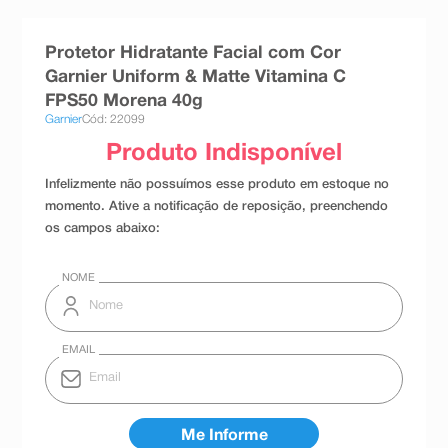
8
º
teste gravidez
Protetor Hidratante Facial com Cor
9
º
esmalte
Garnier Uniform & Matte Vitamina C
10
º
absorvente
FPS50 Morena 40g
Garnier
Cód: 22099