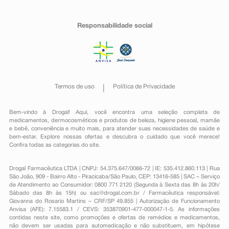
Responsabilidade social
Termos de uso
Política de Privacidade
Bem-vindo à Drogal! Aqui, você encontra uma seleção completa de
medicamentos
,
dermocosméticos e produtos de beleza
,
higiene pessoal
,
mamãe
e bebê
,
conveniência
e muito mais, para atender suas necessidades de saúde e
bem-estar. Explore nossas ofertas e descubra o cuidado que você merece!
Confira todas as categorias do site.
Drogal Farmacêutica LTDA | CNPJ: 54.375.647/0066-72 | IE: 535.412.860.113 | Rua
São João, 909 - Bairro Alto - Piracicaba/São Paulo, CEP: 13416-585 | SAC – Serviço
de Atendimento ao Consumidor: 0800 771 2120 (Segunda à Sexta das 8h às 20h/
Sábado das 8h às 15h) ou
sac@drogal.com.br
/ Farmacêutica responsável:
Giovanna do Rosario Martins – CRF/SP 49.855 | Autorização de Funcionamento
Anvisa (AFE): 7.15583.1 / CEVS: 353870901-477-000047-1-5. As informações
contidas neste site, como promoções e ofertas de remédios e medicamentos,
não devem ser usadas para automedicação e não substituem, em hipótese