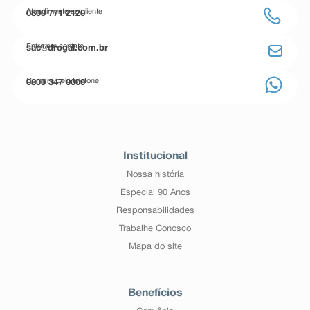
Atendimento ao cliente
0800 771 2120
Entre em contato
sac@drogal.com.br
Compre pelo telefone
0800 347 0000
Institucional
Nossa história
Especial 90 Anos
Responsabilidades
Trabalhe Conosco
Mapa do site
Benefícios