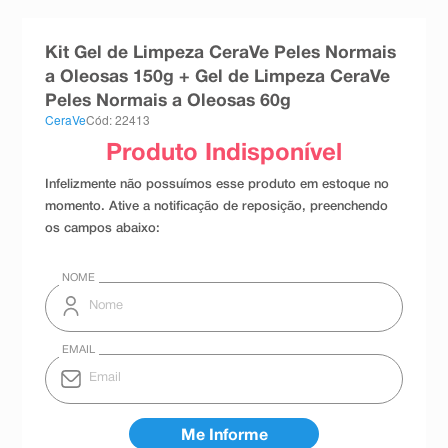
8
º
teste gravidez
Kit Gel de Limpeza CeraVe Peles Normais
9
º
absorvente
a Oleosas 150g + Gel de Limpeza CeraVe
10
º
shampoo
Peles Normais a Oleosas 60g
CeraVe
Cód: 22413