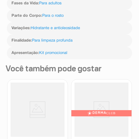
Fases da Vida
:
Para adultos
Parte do Corpo
:
Para o rosto
Variações
:
Hidratante e antioleosidade
Finalidade
:
Para limpeza profunda
Apresentação
:
Kit promocional
Você também pode gostar
DERMA
CLUB
Água Micelar Nivea Solução de
Gel De Limpeza Cerave
Limpeza 7 em 1 200ml
Renovador SA 150g
Nivea
CeraVe