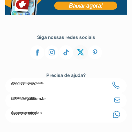
Siga nossas redes sociais
Precisa de ajuda?
Atendimento ao cliente
0800 771 2120
Entre em contato
sac@drogal.com.br
Compre pelo telefone
0800 347 0000