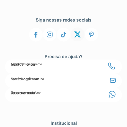
Siga nossas redes sociais
Precisa de ajuda?
Atendimento ao cliente
0800 771 2120
Entre em contato
sac@drogal.com.br
Compre pelo telefone
0800 347 0000
Institucional