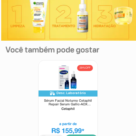
Você também pode gostar
29%
OFF
Desc. Laboratório
Sérum Facial Noturno Cetaphil
Repair Serum Gallic-AOX
Power PM 30ml
Cetaphil
a partir de
R$ 155,99
*