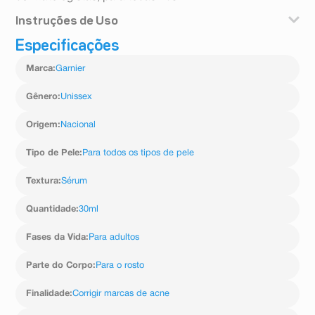
Instruções de Uso
Especificações
Aplique de manhã e noite, depois de limpar o rosto e
antes do hidratante ou protetor. O ideal é aplicar 4 gotas
Marca
:
Garnier
para cobrir uniformemente rosto e pescoço. Evite o
contorno dos olhos. Em caso de contato direto com os
olhos, lavar em abundância com água corrente.
Gênero
:
Unissex
Advertência: não aplicar em crianças.
Origem
:
Nacional
Tipo de Pele
:
Para todos os tipos de pele
Textura
:
Sérum
Quantidade
:
30ml
Fases da Vida
:
Para adultos
Parte do Corpo
:
Para o rosto
Finalidade
:
Corrigir marcas de acne