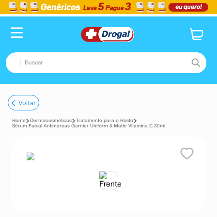
Buscar
TERMOS MAIS BUSCADOS
Voltar
1
º
fralda
Dermocosméticos
Tratamento para o Rosto
2
º
dipirona
Sérum Facial Antimarcas Garnier Uniform & Matte Vitamina C 30ml
3
º
lenço umedecido
4
º
tadalafila
5
º
minoxidil
6
º
desodorante
7
º
esmalte