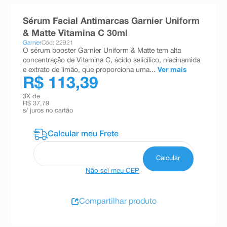
8
º
teste gravidez
Sérum Facial Antimarcas Garnier Uniform
9
º
absorvente
& Matte Vitamina C 30ml
Garnier
Cód: 22921
10
º
shampoo
O sérum booster Garnier Uniform & Matte tem alta
concentração de Vitamina C, ácido salicílico, niacinamida
e extrato de limão, que proporciona uma...
Ver mais
R$ 113,39
3
X de
R$ 37,79
s/ juros no cartão
Não sei meu CEP
Compartilhar produto