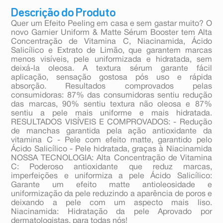
Descrição do Produto
Quer um Efeito Peeling em casa e sem gastar muito? O
novo Garnier Uniform & Matte Sérum Booster tem Alta
Concentração de Vitamina C, Niacinamida, Ácido
Salicílico e Extrato de Limão, que garantem marcas
menos visíveis, pele uniformizada e hidratada, sem
deixá-la oleosa. A textura sérum garante fácil
aplicação, sensação gostosa pós uso e rápida
absorção. Resultados comprovados pelas
consumidoras: 87% das consumidoras sentiu redução
das marcas, 90% sentiu textura não oleosa e 87%
sentiu a pele mais uniforme e mais hidratada.
RESULTADOS VISÍVEIS E COMPROVADOS: - Redução
de manchas garantida pela ação antioxidante da
vitamina C - Pele com efeito matte, garantido pelo
Ácido Salicílico - Pele hidratada, graças à Niacinamida
NOSSA TECNOLOGIA: Alta Concentração de Vitamina
C: Poderoso antioxidante que reduz marcas,
imperfeições e uniformiza a pele Ácido Salicílico:
Garante um efeito matte antioleosidade e
uniformização da pele reduzindo a aparência de poros e
deixando a pele com um aspecto mais liso.
Niacinamida: Hidratação da pele Aprovado por
dermatologistas, para todas nós!