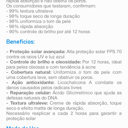
rápida absorção e não obstrui os poros.
Os consumidores que testaram, confirmam:
- 99% textura ultraleve
- 98% toque seco de longa duração
- 98% uniformiza o tom da pele
- 96% rápida absorção
- 90% controle do brilho por até 12 horas
Benefícios:
- Proteção solar avançada:
Alta proteção solar FPS 70
contra os raios UV e luz azul
- Controle do brilho e oleosidade:
Por 12 horas, ideal
para peles oleosas e com tendência à acne
- Cobertura natural:
Uniformiza o tom da pele com
uma cobertura leve, sem obstruir os poros.
- Ação antioxidante:
Licochalcona A combate os
danos causados pelos radicais livres
- Reparação celular:
Ácido Glicirretínico que ajuda as
defesas naturais do DNA
- Textura ultraleve:
Creme de rápida absorção, toque
seco e efeito matte de longa duração.
Necessário reaplicar a cada 2 horas para garantir a
proteção solar