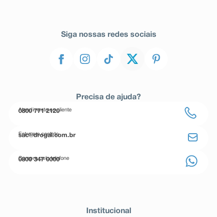
Siga nossas redes sociais
Precisa de ajuda?
Atendimento ao cliente
0800 771 2120
Entre em contato
sac@drogal.com.br
Compre pelo telefone
0800 347 0000
Institucional