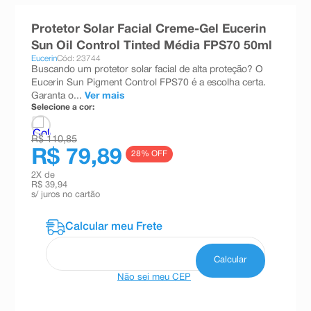
8
º
teste gravidez
Protetor Solar Facial Creme-Gel Eucerin
9
º
esmalte
Sun Oil Control Tinted Média FPS70 50ml
Eucerin
Cód: 23744
10
º
absorvente
Buscando um protetor solar facial de alta proteção? O
Eucerin Sun Pigment Control FPS70 é a escolha certa.
Garanta o...
Ver mais
Selecione a cor:
R$ 110,85
R$ 79,89
28
% OFF
2
X de
R$ 39,94
s/ juros no cartão
Não sei meu CEP