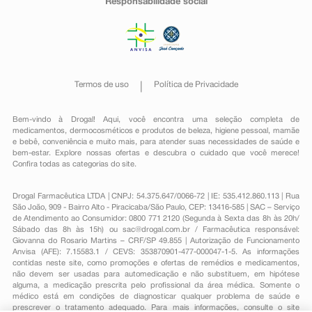
Responsabilidade social
Termos de uso
Política de Privacidade
Bem-vindo à Drogal! Aqui, você encontra uma seleção completa de
medicamentos
,
dermocosméticos e produtos de beleza
,
higiene pessoal
,
mamãe
e bebê
,
conveniência
e muito mais, para atender suas necessidades de saúde e
bem-estar. Explore nossas ofertas e descubra o cuidado que você merece!
Confira todas as categorias do site.
Drogal Farmacêutica LTDA | CNPJ: 54.375.647/0066-72 | IE: 535.412.860.113 | Rua
São João, 909 - Bairro Alto - Piracicaba/São Paulo, CEP: 13416-585 | SAC – Serviço
de Atendimento ao Consumidor: 0800 771 2120 (Segunda à Sexta das 8h às 20h/
Sábado das 8h às 15h) ou
sac@drogal.com.br
/ Farmacêutica responsável:
Giovanna do Rosario Martins – CRF/SP 49.855 | Autorização de Funcionamento
Anvisa (AFE): 7.15583.1 / CEVS: 353870901-477-000047-1-5. As informações
contidas neste site, como promoções e ofertas de remédios e medicamentos,
não devem ser usadas para automedicação e não substituem, em hipótese
alguma, a medicação prescrita pelo profissional da área médica. Somente o
médico está em condições de diagnosticar qualquer problema de saúde e
prescrever o tratamento adequado. Para mais informações, consulte o site