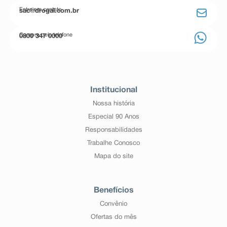
Entre em contato
sac@drogal.com.br
Compre pelo telefone
0800 347 0000
Institucional
Nossa história
Especial 90 Anos
Responsabilidades
Trabalhe Conosco
Mapa do site
Benefícios
Convênio
Ofertas do mês