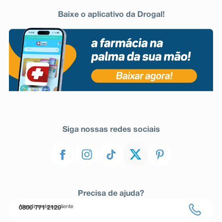
Baixe o aplicativo da Drogal!
Siga nossas redes sociais
Precisa de ajuda?
Atendimento ao cliente
0800 771 2120