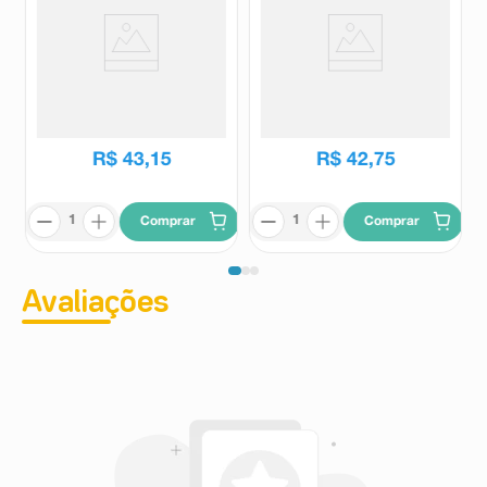
Casinha de Boneca Forest
Boneca Barbie Mattel Fashion
Babys Penteadeira 1 Unidade
Praia 1 Unidade
Rodopio
Mattel
R$
43
,
15
R$
42
,
75
Comprar
Comprar
Avaliações