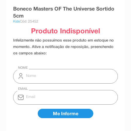
8
º
teste gravidez
Boneco Masters OF The Universe Sortido
5cm
9
º
esmalte
Kids
Cód: 25452
10
º
absorvente