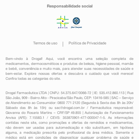
Responsabilidade social
Termos de uso
Política de Privacidade
Bem-vindo à Drogal! Aqui, você encontra uma seleção completa de
medicamentos
,
dermocosméticos e produtos de beleza
,
higiene pessoal
,
mamãe
e bebê
,
conveniência
e muito mais, para atender suas necessidades de saúde e
bem-estar. Explore nossas ofertas e descubra o cuidado que você merece!
Confira todas as categorias do site.
Drogal Farmacêutica LTDA | CNPJ: 54.375.647/0066-72 | IE: 535.412.860.113 | Rua
São João, 909 - Bairro Alto - Piracicaba/São Paulo, CEP: 13416-585 | SAC – Serviço
de Atendimento ao Consumidor: 0800 771 2120 (Segunda à Sexta das 8h às 20h/
Sábado das 8h às 15h) ou
sac@drogal.com.br
/ Farmacêutica responsável:
Giovanna do Rosario Martins – CRF/SP 49.855 | Autorização de Funcionamento
Anvisa (AFE): 7.15583.1 / CEVS: 353870901-477-000047-1-5. As informações
contidas neste site, como promoções e ofertas de remédios e medicamentos,
não devem ser usadas para automedicação e não substituem, em hipótese
alguma, a medicação prescrita pelo profissional da área médica. Somente o
médico está em condições de diagnosticar qualquer problema de saúde e