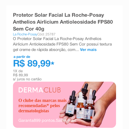
8
º
absorvente
Protetor Solar Facial La Roche-Posay
9
º
teste gravidez
Anthelios Airlicium Antioleosidade FPS80
10
º
esmalte
Sem Cor 40g
La Roche-Posay
Cód: 25787
O Protetor Solar Facial La Roche-Posay Anthelios
Airlicium Antioleosidade FPS80 Sem Cor possui textura
gel creme de rápida absorção, com...
Ver mais
a partir de
R$ 89,99
*
1
X de
R$ 89,99
s/ juros no cartão
O clube das marcas mais
recomendadas* pelos
dermatologistas
Garanta
899
pontos.
Saiba mais