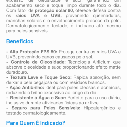
excesso de oleosidade e suor, garantindo um
acabamento seco e toque limpo durante todo o dia.
Com fator de
proteção solar 80
, oferece defesa contra
os
raios UVA e UVB,
prevenindo queimaduras,
manchas solares e o envelhecimento precoce da pele.
Dermatologicamente testado, é indicado até mesmo
para peles sensíveis.
Benefícios
- Alta Proteção FPS 80:
Protege contra os raios UVA e
UVB, prevenindo danos causados pelo sol.
- Controle de Oleosidade:
Tecnologia Airlicium que
absorve oleosidade e suor, proporcionando efeito matte
duradouro.
- Textura Leve e Toque Seco:
Rápida absorção, sem
deixar a pele pegajosa ou com resíduos brancos.
- Ação Antibrilho:
Ideal para peles oleosas e acneicas,
reduzindo o brilho excessivo ao longo do dia.
- Resistente à Água e Suor:
Perfeito para o uso diário,
inclusive durante atividades físicas ao ar livre.
- Seguro para Peles Sensíveis:
Hipoalergênico e
testado dermatologicamente.
Para Quem É Indicado?