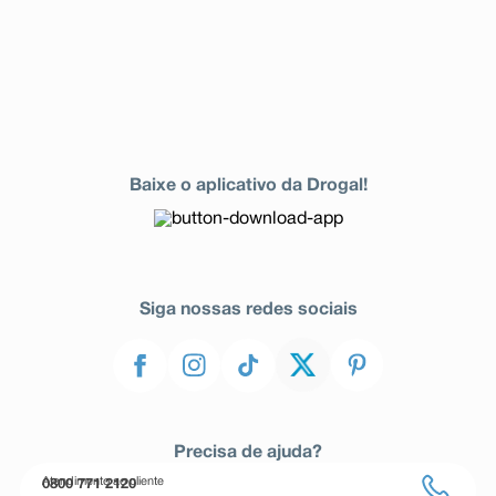
Baixe o aplicativo da Drogal!
Siga nossas redes sociais
Precisa de ajuda?
Atendimento ao cliente
0800 771 2120