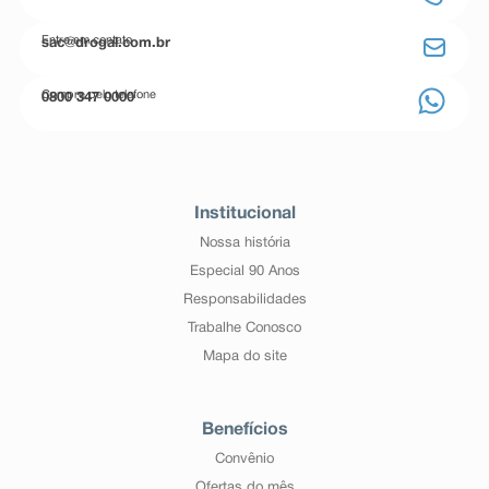
Entre em contato
sac@drogal.com.br
Compre pelo telefone
0800 347 0000
Institucional
Nossa história
Especial 90 Anos
Responsabilidades
Trabalhe Conosco
Mapa do site
Benefícios
Convênio
Ofertas do mês