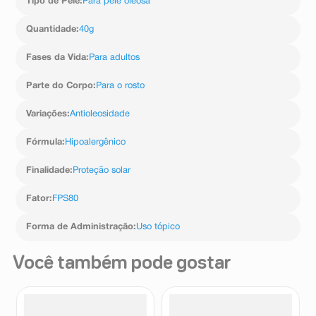
Tipo de Pele
:
Para pele oleosa
Quantidade
:
40g
Fases da Vida
:
Para adultos
Parte do Corpo
:
Para o rosto
Variações
:
Antioleosidade
Fórmula
:
Hipoalergênico
Finalidade
:
Proteção solar
Fator
:
FPS80
Forma de Administração
:
Uso tópico
Você também pode gostar