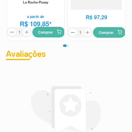
FPS60 Sem Cor 45ml
La Roche-Posay
Tom 2 Médio 40g
Avène
R$
97
,
29
a partir de
R$ 109,85
*
Comprar
Comprar
Avaliações