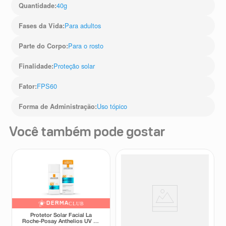
40g
Quantidade
:
Para adultos
Fases da Vida
:
Para o rosto
Parte do Corpo
:
Proteção solar
Finalidade
:
FPS60
Fator
:
Uso tópico
Forma de Administração
:
Você também pode gostar
DERMA
CLUB
Protetor Solar Facial La
Protetor Solar Facial Avène
Roche-Posay Anthelios UV Air
Mat Perfect Anti-Idade+ FPS60