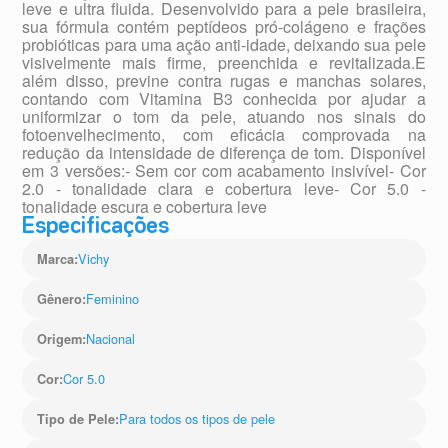
leve e ultra fluida. Desenvolvido para a pele brasileira,
sua fórmula contém peptídeos pró-colágeno e frações
probióticas para uma ação anti-idade, deixando sua pele
visivelmente mais firme, preenchida e revitalizada.E
além disso, previne contra rugas e manchas solares,
contando com Vitamina B3 conhecida por ajudar a
uniformizar o tom da pele, atuando nos sinais do
fotoenvelhecimento, com eficácia comprovada na
redução da intensidade de diferença de tom. Disponível
em 3 versões:- Sem cor com acabamento insivível- Cor
2.0 - tonalidade clara e cobertura leve- Cor 5.0 -
tonalidade escura e cobertura leve
Especificações
Vichy
Marca
:
Feminino
Gênero
:
Nacional
Origem
:
Cor 5.0
Cor
:
Para todos os tipos de pele
Tipo de Pele
: