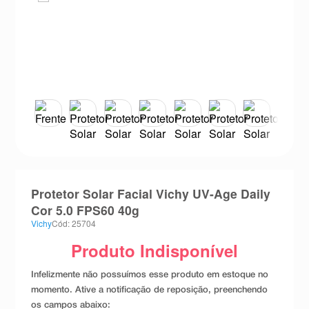
8
º
teste gravidez
9
º
esmalte
10
º
absorvente
Protetor Solar Facial Vichy UV-Age Daily
Cor 5.0 FPS60 40g
Vichy
Cód: 25704