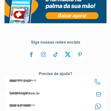
Siga nossas redes sociais
Precisa de ajuda?
Atendimento ao cliente
0800 771 2120
Entre em contato
sac@drogal.com.br
Compre pelo telefone
0800 347 0000