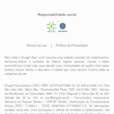
Responsabilidade social
Termos de uso
Política de Privacidade
Bem-vindo à Drogal! Aqui, você encontra uma seleção completa de
medicamentos
,
dermocosméticos e produtos de beleza
,
higiene pessoal
,
mamãe e bebê
,
conveniência
e muito mais, para atender suas necessidades de saúde e bem-estar.
Explore nossas ofertas e descubra o cuidado que você merece!
Confira todas as
categorias do site.
Drogal Farmacêutica LTDA | CNPJ: 54.375.647/0066-72 | IE: 535.412.860.113 | Rua
São João, 909 - Bairro Alto - Piracicaba/São Paulo, CEP: 13416-585 | SAC – Serviço
de Atendimento ao Consumidor: 0800 771 2120 (Segunda à Sexta das 8h às 20h/
Sábado das 8h às 15h) ou
sac@drogal.com.br
/ Farmacêutica responsável:
Giovanna do Rosario Martins – CRF/SP 49.855 | Autorização de Funcionamento
Anvisa (AFE): 7.15583.1 / CEVS: 353870901-477-000047-1-5. As informações
contidas neste site, como promoções e ofertas de remédios e medicamentos, não
devem ser usadas para automedicação e não substituem, em hipótese alguma, a