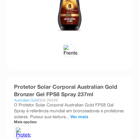
8
º
teste gravidez
9
º
esmalte
10
º
absorvente
Protetor Solar Corporal Australian Gold
Bronzer Gel FPS8 Spray 237ml
Australian Gold
Cód: 26249
O Protetor Solar Corporal Australian Gold FPS8 Gel
Spray é referência mundial em bronzeadores e protetores
solares. Possui sua textura...
Ver mais
Mais opções: