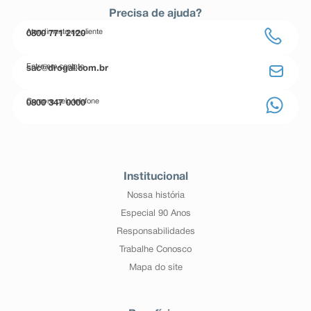
Precisa de ajuda?
Atendimento ao cliente
0800 771 2120
Entre em contato
sac@drogal.com.br
Compre pelo telefone
0800 347 0000
Institucional
Nossa história
Especial 90 Anos
Responsabilidades
Trabalhe Conosco
Mapa do site