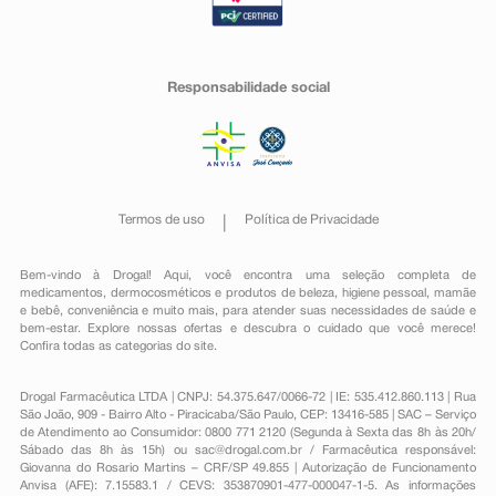
Responsabilidade social
Termos de uso
Política de Privacidade
Bem-vindo à Drogal! Aqui, você encontra uma seleção completa de
medicamentos
,
dermocosméticos e produtos de beleza
,
higiene pessoal
,
mamãe
e bebê
,
conveniência
e muito mais, para atender suas necessidades de saúde e
bem-estar. Explore nossas ofertas e descubra o cuidado que você merece!
Confira todas as categorias do site.
Drogal Farmacêutica LTDA | CNPJ: 54.375.647/0066-72 | IE: 535.412.860.113 | Rua
São João, 909 - Bairro Alto - Piracicaba/São Paulo, CEP: 13416-585 | SAC – Serviço
de Atendimento ao Consumidor: 0800 771 2120 (Segunda à Sexta das 8h às 20h/
Sábado das 8h às 15h) ou
sac@drogal.com.br
/ Farmacêutica responsável:
Giovanna do Rosario Martins – CRF/SP 49.855 | Autorização de Funcionamento
Anvisa (AFE): 7.15583.1 / CEVS: 353870901-477-000047-1-5. As informações