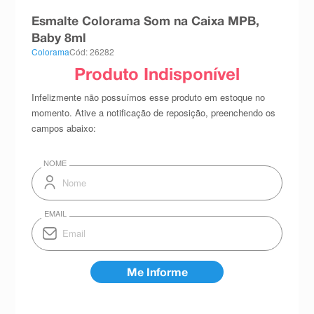
8
º
teste gravidez
Esmalte Colorama Som na Caixa MPB,
9
º
esmalte
Baby 8ml
Colorama
Cód: 26282
10
º
absorvente