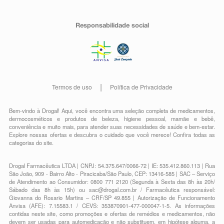
Responsabilidade social
Termos de uso
Política de Privacidade
Bem-vindo à Drogal! Aqui, você encontra uma seleção completa de
medicamentos
,
dermocosméticos e produtos de beleza
,
higiene pessoal
,
mamãe e bebê
,
conveniência
e muito mais, para atender suas necessidades de saúde e bem-estar.
Explore nossas ofertas e descubra o cuidado que você merece!
Confira todas as
categorias do site.
Drogal Farmacêutica LTDA | CNPJ: 54.375.647/0066-72 | IE: 535.412.860.113 | Rua
São João, 909 - Bairro Alto - Piracicaba/São Paulo, CEP: 13416-585 | SAC – Serviço
de Atendimento ao Consumidor: 0800 771 2120 (Segunda à Sexta das 8h às 20h/
Sábado das 8h às 15h) ou
sac@drogal.com.br
/ Farmacêutica responsável:
Giovanna do Rosario Martins – CRF/SP 49.855 | Autorização de Funcionamento
Anvisa (AFE): 7.15583.1 / CEVS: 353870901-477-000047-1-5. As informações
contidas neste site, como promoções e ofertas de remédios e medicamentos, não
devem ser usadas para automedicação e não substituem, em hipótese alguma, a