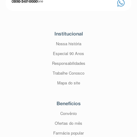
Compre pelo telefone
0800 347 0000
Institucional
Nossa história
Especial 90 Anos
Responsabilidades
Trabalhe Conosco
Mapa do site
Benefícios
Convênio
Ofertas do mês
Farmácia popular