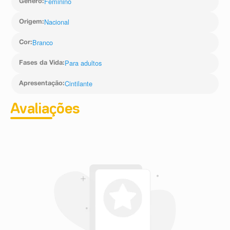
Feminino
Gênero
:
Nacional
Origem
:
Branco
Cor
:
Para adultos
Fases da Vida
:
Cintilante
Apresentação
:
Avaliações