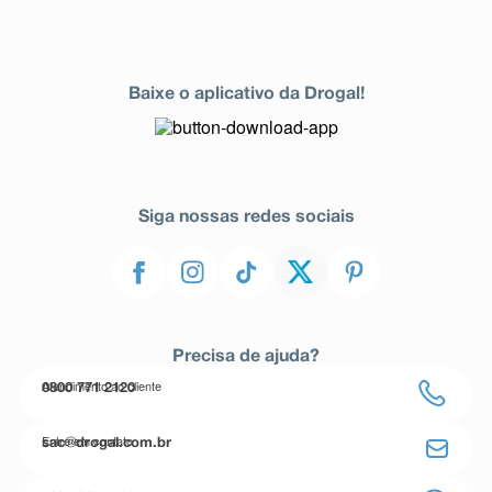
Baixe o aplicativo da Drogal!
Siga nossas redes sociais
Precisa de ajuda?
Atendimento ao cliente
0800 771 2120
Entre em contato
sac@drogal.com.br