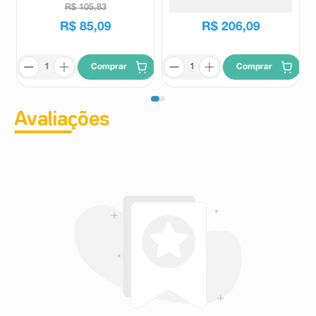
R$
105
,
83
R$
256
,
18
leve a perda de peso consulte imediatamente seu
médico para reavaliar a continuação do tratamento.
R$
85
,
09
R$
206
,
09
O uso de Fluxocor pode, raramente, causar aumento
dos níveis de potássio no sangue. Procure o médico
para avaliação da necessidade de monitoramento dos
Comprar
Comprar
níveis sanguíneos.
Informe ao seu médico, cirurgião-dentista ou
farmacêutico o aparecimento de reações
indesejáveis pelo uso do medicamento. Informe
Avaliações
também à empresa através do seu serviço de
atendimento.