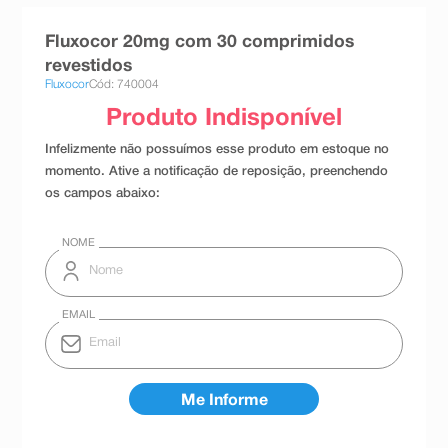
8
º
teste gravidez
Fluxocor 20mg com 30 comprimidos
9
º
esmalte
revestidos
Fluxocor
Cód: 740004
10
º
absorvente