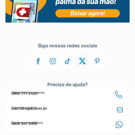
Siga nossas redes sociais
Precisa de ajuda?
Atendimento ao cliente
0800 771 2120
Entre em contato
sac@drogal.com.br
Compre pelo telefone
0800 347 0000