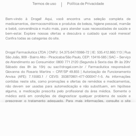
Termos de uso
Política de Privacidade
Bem-vindo à Drogal! Aqui, você encontra uma seleção completa de
medicamentos
,
dermocosméticos e produtos de beleza
,
higiene pessoal
,
mamãe
e bebê
,
conveniência
e muito mais, para atender suas necessidades de saúde e
bem-estar. Explore nossas ofertas e descubra o cuidado que você merece!
Confira todas as categorias do site.
Drogal Farmacêutica LTDA | CNPJ: 54.375.647/0066-72 | IE: 535.412.860.113 | Rua
São João, 909 - Bairro Alto - Piracicaba/São Paulo, CEP: 13416-585 | SAC – Serviço
de Atendimento ao Consumidor: 0800 771 2120 (Segunda à Sexta das 8h às 20h/
Sábado das 8h às 15h) ou
sac@drogal.com.br
/ Farmacêutica responsável:
Giovanna do Rosario Martins – CRF/SP 49.855 | Autorização de Funcionamento
Anvisa (AFE): 7.15583.1 / CEVS: 353870901-477-000047-1-5. As informações
contidas neste site, como promoções e ofertas de remédios e medicamentos,
não devem ser usadas para automedicação e não substituem, em hipótese
alguma, a medicação prescrita pelo profissional da área médica. Somente o
médico está em condições de diagnosticar qualquer problema de saúde e
prescrever o tratamento adequado. Para mais informações, consulte o site
Anvisa. As fotos contidas em nosso site são meramente ilustrativas. Promoções e
preços são válidos apenas para compras on-line, caso haja disponibilidade e
estão sujeitos a alterações no decorrer do dia. Todos os direitos reservados.
-
+
Comprar
Powered by